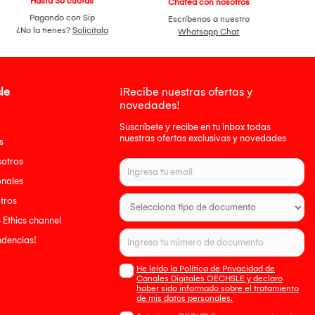
Hasta 36 cuotas
Chatea con nosotros
Pagando con Sip
Escríbenos a nuestro
¿No la tienes?
Solicítala
Whatsapp Chat
le
¡Recibe nuestras ofertas y
novedades!
Suscríbete y recibe en tu inbox todas
nuestras ofertas exclusivas y novedades
s
sotros
onales
tros
- Ethics channel
endencias!
He leído la Política de Privacidad de
Canales Digitales OECHSLE y declaro
haber sido informado sobre el tratamiento
de mis datos personales.