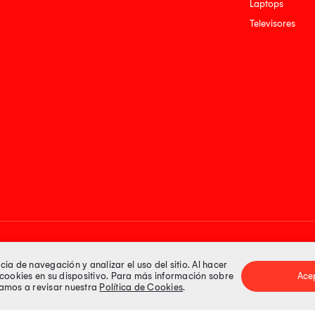
Laptops
Televisores
Medios de pago
a de navegación y analizar el uso del sitio. Al hacer
e cookies en su dispositivo. Para más información sobre
Ace
itamos a revisar nuestra
Política de Cookies
.