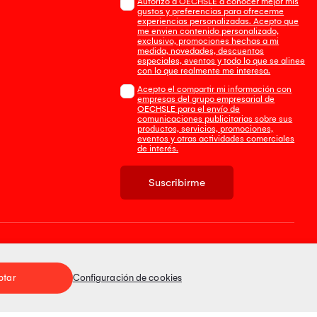
Autorizo a OECHSLE a conocer mejor mis
gustos y preferencias para ofrecerme
experiencias personalizadas. Acepto que
me envien contenido personalizado,
exclusivo, promociones hechas a mi
medida, novedades, descuentos
especiales, eventos y todo lo que se alinee
con lo que realmente me interesa.
Acepto el compartir mi información con
empresas del grupo empresarial de
OECHSLE para el envío de
comunicaciones publicitarias sobre sus
productos, servicios, promociones,
eventos y otras actividades comerciales
de interés.
Suscribirme
Tienda 100% Segura
ptar
Configuración de cookies