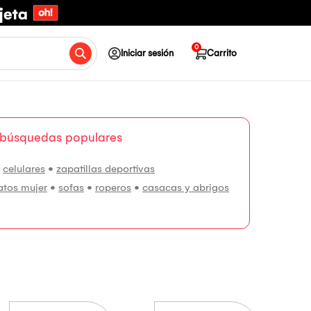
0
Iniciar sesión
Carrito
 búsquedas populares
•
celulares
•
zapatillas deportivas
atos mujer
•
sofas
•
roperos
•
casacas y abrigos