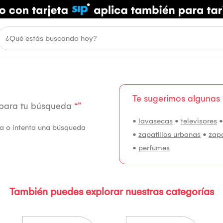
Te sugerimos algunas
 para tu búsqueda
“”
•
lavasecas
•
televisores
fía o intenta una búsqueda
•
zapatillas urbanas
•
zap
•
perfumes
También puedes explorar nuestras categorías