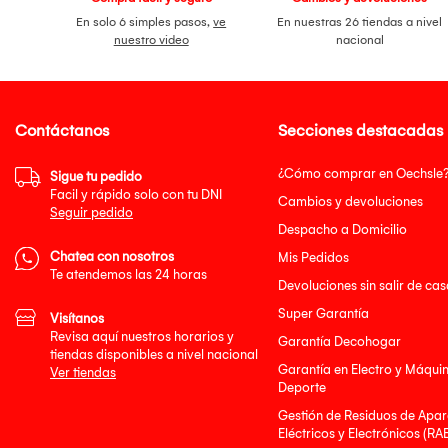
En solo 6 simples pasos,
ve
En nuestras 26 tiendas a nivel
nuestro video
nacional
Contáctanos
Secciones destacadas
¿Cómo comprar en Oechsle
Sigue tu pedido
Facil y rápido solo con tu DNI
Cambios y devoluciones
Seguir pedido
Despacho a Domicilio
Chatea con nosotros
Mis Pedidos
Te atendemos las 24 horas
Devoluciones sin salir de cas
Super Garantía
Visítanos
Revisa aquí nuestros horarios y
Garantía Decohogar
tiendas disponibles a nivel nacional
Garantía en Electro y Máqui
Ver tiendas
Deporte
Gestión de Residuos de Apar
Eléctricos y Electrónicos (RA