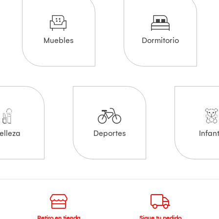
Muebles
Dormitorio
elleza
Deportes
Infant
Retiro en tienda
Sigue tu pedido