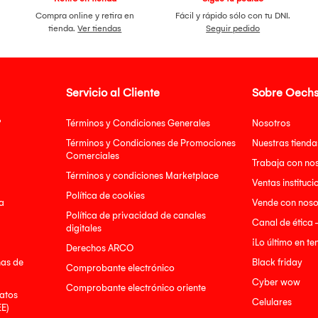
Compra online y retira en
Fácil y rápido sólo con tu DNI.
tienda.
Ver tiendas
Seguir pedido
Servicio al Cliente
Sobre Oechs
?
Términos y Condiciones Generales
Nosotros
Términos y Condiciones de Promociones
Nuestras tienda
Comerciales
Trabaja con no
Términos y condiciones Marketplace
Ventas instituci
Política de cookies
a
Vende con noso
Política de privacidad de canales
Canal de ética 
digitales
¡Lo último en t
Derechos ARCO
nas de
Black friday
Comprobante electrónico
Cyber wow
Comprobante electrónico oriente
atos
Celulares
EE)