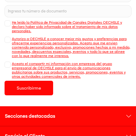
He leído la Política de Privacidad de Canales Digitales OECHSLE y
declaro haber sido informado sobre el tratamiento de mis datos
personales.
Autorizo a OECHSLE a conocer mejor mis gustos y preferencias para
ofrecerme experiencias personalizadas. Acepto que me envien
contenido personalizado, exclusivo, promociones hechas a mi medida,
novedades, descuentos especiales, eventos y todo lo que se alinee
con lo que realmente me interesa.
Acepto el compartir mi información con empresas del grupo
empresarial de OECHSLE para el envío de comunicaciones
publicitarias sobre sus productos, servicios, promociones, eventos y
otras actividades comerciales de interés.
Suscribirme
Secciones destacadas