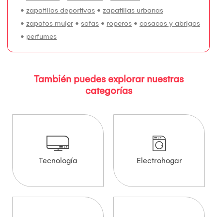
•
zapatillas deportivas
•
zapatillas urbanas
•
zapatos mujer
•
sofas
•
roperos
•
casacas y abrigos
•
perfumes
También puedes explorar nuestras
categorías
Tecnología
Electrohogar