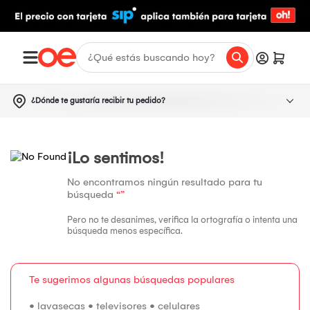
¿Dónde te gustaría recibir tu pedido?
¡Lo sentimos!
No encontramos ningún resultado para tu
búsqueda
“”
Pero no te desanimes, verifica la ortografía o intenta una
búsqueda menos específica.
Te sugerimos algunas búsquedas populares
•
lavasecas
•
televisores
•
celulares