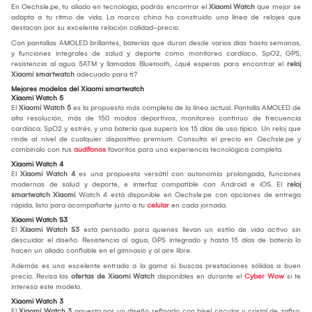
En Oechsle.pe, tu aliado en tecnología, podrás encontrar el
Xiaomi Watch
que mejor se
adapta a tu ritmo de vida. La marca china ha construido una línea de relojes que
destacan por su excelente relación calidad-precio.
Con pantallas AMOLED brillantes, baterías que duran desde varios días hasta semanas,
y funciones integrales de salud y deporte como monitoreo cardíaco, SpO2, GPS,
resistencia al agua 5ATM y llamadas Bluetooth, ¿qué esperas para encontrar el
reloj
Xiaomi smartwatch
adecuado para ti?
Mejores modelos del Xiaomi smartwatch
Xiaomi Watch 5
El
Xiaomi Watch 5
es la propuesta más completa de la línea actual. Pantalla AMOLED de
alta resolución, más de 150 modos deportivos, monitoreo continuo de frecuencia
cardíaca, SpO2 y estrés, y una batería que supera los 15 días de uso típico. Un reloj que
rinde al nivel de cualquier dispositivo premium. Consulta el precio en Oechsle.pe y
combínalo con tus
audífonos
favoritos para una experiencia tecnológica completa.
Xiaomi Watch 4
El
Xiaomi Watch 4
es una propuesta versátil con autonomía prolongada, funciones
modernas de salud y deporte, e interfaz compatible con Android e iOS. El
reloj
smartwatch Xiaomi
Watch 4 está disponible en Oechsle.pe con opciones de entrega
rápida, listo para acompañarte junto a tu
celular
en cada jornada.
Xiaomi Watch S3
El
Xiaomi Watch S3
está pensado para quienes llevan un estilo de vida activo sin
descuidar el diseño. Resistencia al agua, GPS integrado y hasta 15 días de batería lo
hacen un aliado confiable en el gimnasio y al aire libre.
Además es una excelente entrada a la gama si buscas prestaciones sólidas a buen
precio. Revisa las
ofertas de Xiaomi Watch
disponibles en durante el
Cyber Wow
si te
interesa este modelo.
Xiaomi Watch 3
El
Xiaomi Watch 3
apuesta por un diseño refinado con bisel circular y cristal de zafiro,