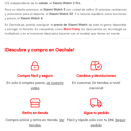
LTE independiente de tu
celular
, el
Xiaomi Watch 2 Pro
.
Para un diseño premium, el
Xiaomi Watch 3
con cristal de zafiro. Si priorizas resistencia
y autonomía para el deporte, el
Xiaomi Watch S3
. Y si buscas equilibrio entre funciones
y precio, el
Xiaomi Watch 4
.
En Oechsle.pe podrás averiguar el
precio de Xiaomi Watch
de toda la gama disponible
y escoger tu favorito. En campañas como
Black Friday
, los descuentos en tecnología se
multiplican y es el momento ideal para hacerte con el modelo que tienes en mente.
¡Descubre y compra en Oechsle!
Compra fácil y seguro
Cambios y devoluciones
En solo 6 simples pasos,
ve nuestro
En nuestras 26 tiendas a nivel
video
nacional
Retiro en tienda
Sigue tu pedido
Compra online y retira en tienda.
Ver
Fácil y rápido sólo con tu DNI.
Seguir
tiendas
pedido