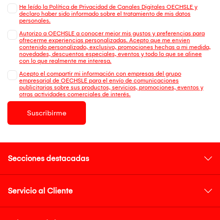
He leído la Política de Privacidad de Canales Digitales OECHSLE y
declaro haber sido informado sobre el tratamiento de mis datos
personales.
Autorizo a OECHSLE a conocer mejor mis gustos y preferencias para
ofrecerme experiencias personalizadas. Acepto que me envien
contenido personalizado, exclusivo, promociones hechas a mi medida,
novedades, descuentos especiales, eventos y todo lo que se alinee
con lo que realmente me interesa.
Acepto el compartir mi información con empresas del grupo
empresarial de OECHSLE para el envío de comunicaciones
publicitarias sobre sus productos, servicios, promociones, eventos y
otras actividades comerciales de interés.
Suscribirme
Secciones destacadas
Servicio al Cliente