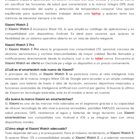
sin sacrificar las funciones de salud que caracterizan a la marca. Integra GPS dual,
monitoreo avanzado del sueño y detección de temperatura corporal. Una opción
equilibrada para quienes también trabajan desde una
laptop
y quieren tener sus
métricas de bienestar siempre a la vista.
Xiaomi Watch 2
El
Xiaomi Watch 2
incorpora Wear OS, lo que amplía su catálogo de aplicaciones y su
compatibilidad con dispositivos Android. Es ideal para usuarios que quieren la
flexibilidad de un sistema operativo abierto en un reloj de diseño elegante.
Xiaomi Watch 2 Pro
El
Xiaomi Watch 2 Pro
eleva la propuesta con conectividad LTE opcional, carcasa de
aluminio aeronáutico y correas intercambiables de mayor calidad. Recibe llamadas y
notificaciones directamente desde la muñeca, con o sin tu
tablet
cerca. Encuentra el
Xiaomi Watch en oferta
en Oechsle.pe y elige un dispositivo a un precio conveniente.
¿Cuál es el smartwatch más nuevo de Xiaomi?
A principios de 2026, el
Xiaomi Watch 5
se posiciona como el reloj inteligente más
avanzado de la marca. Integra Wear OS de Google para acceder a un amplio catálogo
de apps, una batería de hasta 6 días de duración, sensores deportivos mejorados y
funciones avanzadas de inteligencia artificial con control por gestos. Si buscas lo último
de Xiaomi en tecnología wearable, este es el modelo a tener en cuenta.
¿Es buena la marca Xiaomi en smartwatches?
Sí.
Xiaomi
es una de las marcas más valoradas en el segmento gracias a su capacidad
de ofrecer tecnología de alto nivel a precios accesibles: pantallas AMOLED, sensores de
salud precisos, GPS, resistencia al agua y baterías de larga duración. Los
Xiaomi
smartwatches
son compatibles con Android e iOS y se integran bien con otros
dispositivos móviles.
¿Cómo elegir el Xiaomi Watch adecuado?
Todo depende del uso y el presupuesto. Para el máximo rendimiento, el
Xiaomi Watch 5
.
Si quieres Wear OS y compatibilidad amplia, el
Xiaomi Watch 2
; y si además necesitas