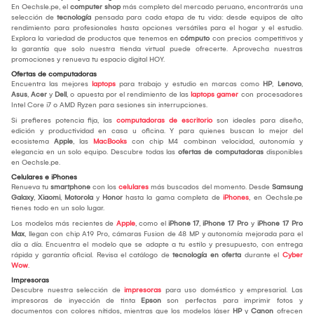
En Oechsle.pe, el
computer shop
más completo del mercado peruano, encontrarás una
selección de
tecnología
pensada para cada etapa de tu vida: desde equipos de alto
rendimiento para profesionales hasta opciones versátiles para el hogar y el estudio.
Explora la variedad de productos que tenemos en
cómputo
con precios competitivos y
la garantía que solo nuestra tienda virtual puede ofrecerte. Aprovecha nuestras
promociones y renueva tu espacio digital HOY.
Ofertas de computadoras
Encuentra las mejores
laptops
para trabajo y estudio en marcas como
HP
,
Lenovo
,
Asus
,
Acer
y
Dell
, o apuesta por el rendimiento de las
laptops gamer
con procesadores
Intel Core i7 o AMD Ryzen para sesiones sin interrupciones.
Si prefieres potencia fija, las
computadoras de escritorio
son ideales para diseño,
edición y productividad en casa u oficina. Y para quienes buscan lo mejor del
ecosistema
Apple
, las
MacBooks
con chip M4 combinan velocidad, autonomía y
elegancia en un solo equipo. Descubre todas las
ofertas de computadoras
disponibles
en Oechsle.pe.
Celulares e iPhones
Renueva tu
smartphone
con los
celulares
más buscados del momento. Desde
Samsung
Galaxy
,
Xiaomi
,
Motorola
y
Honor
hasta la gama completa de
iPhones
, en Oechsle.pe
tienes todo en un solo lugar.
Los modelos más recientes de
Apple
, como el
iPhone 17
,
iPhone 17 Pro
y
iPhone 17 Pro
Max
, llegan con chip A19 Pro, cámaras Fusion de 48 MP y autonomía mejorada para el
día a día. Encuentra el modelo que se adapte a tu estilo y presupuesto, con entrega
rápida y garantía oficial. Revisa el catálogo de
tecnología en oferta
durante el
Cyber
Wow
.
Impresoras
Descubre nuestra selección de
impresoras
para uso doméstico y empresarial. Las
impresoras de inyección de tinta
Epson
son perfectas para imprimir fotos y
documentos con colores nítidos, mientras que los modelos láser
HP
y
Canon
ofrecen