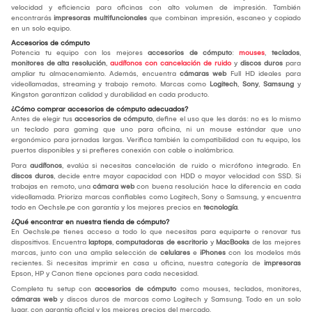
velocidad y eficiencia para oficinas con alto volumen de impresión. También
encontrarás
impresoras multifuncionales
que combinan impresión, escaneo y copiado
en un solo equipo.
Accesorios de cómputo
Potencia tu equipo con los mejores
accesorios de cómputo
:
mouses
,
teclados
,
monitores de alta resolución
,
audífonos con cancelación de ruido
y
discos duros
para
ampliar tu almacenamiento. Además, encuentra
cámaras web
Full HD ideales para
videollamadas, streaming y trabajo remoto. Marcas como
Logitech
,
Sony
,
Samsung
y
Kingston garantizan calidad y durabilidad en cada producto.
¿Cómo comprar accesorios de cómputo adecuados?
Antes de elegir tus
accesorios de cómputo
, define el uso que les darás: no es lo mismo
un teclado para gaming que uno para oficina, ni un mouse estándar que uno
ergonómico para jornadas largas. Verifica también la compatibilidad con tu equipo, los
puertos disponibles y si prefieres conexión con cable o inalámbrica.
Para
audífonos
, evalúa si necesitas cancelación de ruido o micrófono integrado. En
discos duros
, decide entre mayor capacidad con HDD o mayor velocidad con SSD. Si
trabajas en remoto, una
cámara web
con buena resolución hace la diferencia en cada
videollamada. Prioriza marcas confiables como Logitech, Sony o Samsung, y encuentra
todo en Oechsle.pe con garantía y los mejores precios en
tecnología
.
¿Qué encontrar en nuestra tienda de cómputo?
En Oechsle.pe tienes acceso a todo lo que necesitas para equiparte o renovar tus
dispositivos. Encuentra
laptops
,
computadoras de escritorio
y
MacBooks
de las mejores
marcas, junto con una amplia selección de
celulares
e
iPhones
con los modelos más
recientes. Si necesitas imprimir en casa u oficina, nuestra categoría de
impresoras
Epson, HP y Canon tiene opciones para cada necesidad.
Completa tu setup con
accesorios de cómputo
como mouses, teclados, monitores,
cámaras web
y discos duros de marcas como Logitech y Samsung. Todo en un solo
lugar, con garantía oficial y los mejores precios del mercado.