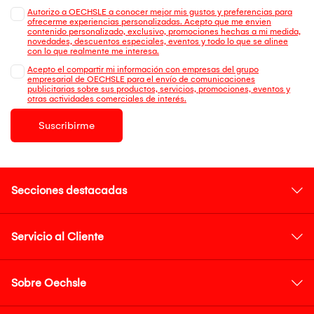
Autorizo a OECHSLE a conocer mejor mis gustos y preferencias para
ofrecerme experiencias personalizadas. Acepto que me envien
contenido personalizado, exclusivo, promociones hechas a mi medida,
novedades, descuentos especiales, eventos y todo lo que se alinee
con lo que realmente me interesa.
Acepto el compartir mi información con empresas del grupo
empresarial de OECHSLE para el envío de comunicaciones
publicitarias sobre sus productos, servicios, promociones, eventos y
otras actividades comerciales de interés.
Suscribirme
Secciones destacadas
Servicio al Cliente
Sobre Oechsle