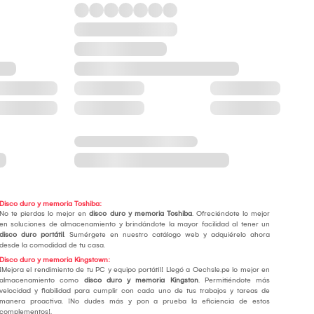
Disco duro y memoria Toshiba:
No te pierdas lo mejor en
disco duro y memoria Toshiba
. Ofreciéndote lo mejor
en soluciones de almacenamiento y brindándote la mayor facilidad al tener un
disco duro portátil
. Sumérgete en nuestro catálogo web y adquiérelo ahora
desde la comodidad de tu casa.
Disco duro y memoria Kingstown:
¡Mejora el rendimiento de tu PC y equipo portátil! Llegó a Oechsle.pe lo mejor en
almacenamiento como
disco duro y memoria Kingston
. Permitiéndote más
velocidad y fiabilidad para cumplir con cada uno de tus trabajos y tareas de
manera proactiva. ¡No dudes más y pon a prueba la eficiencia de estos
complementos!.