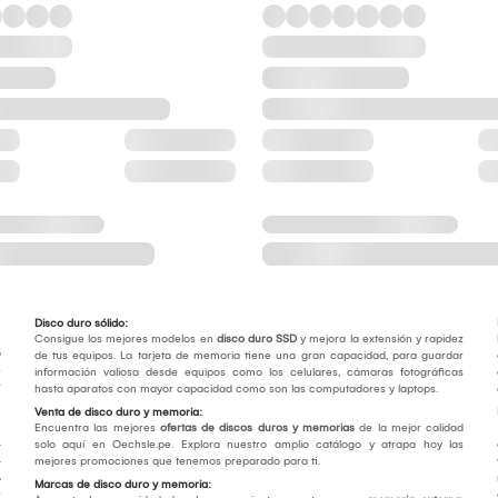
Disco duro sólido:
Consigue los mejores modelos en
disco duro SSD
y mejora la extensión y rapidez
o
de tus equipos. La tarjeta de memoria tiene una gran capacidad, para guardar
e
información valiosa desde equipos como los celulares, cámaras fotográficas
r
hasta aparatos con mayor capacidad como son las computadores y laptops.
Venta de disco duro y memoria:
Encuentra las mejores
ofertas de discos duros y memorias
de la mejor calidad
.
solo aquí en Oechsle.pe. Explora nuestro amplio catálogo y atrapa hoy las
.
mejores promociones que tenemos preparado para ti.
,
Marcas de disco duro y memoria:
e