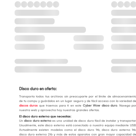
Disco duro en oferta:
Transporta todos tus archivos sin preocuparte por el límite de almacenamient
de tu compu y guárdalos en un lugar seguro y de fácil acceso con la variedad d
discos duros
que traemos para ti en este
Cyber Wow disco duro
. Navega po
nuestra web y aprovecha hoy nuestras grandes ofertas.
El disco duro externo que necesitas:
Un
disco duro externo
es una unidad de disco duro fácil de instalar y transportar
Usualmente, este disco externo está conectado a nuestro equipo mediante USB
Actualmente existen modelos como el disco duro 1tb, disco duro externo 1tb
disco duro externo 2tb y más de estos aparatos con gran mayor capacidad d