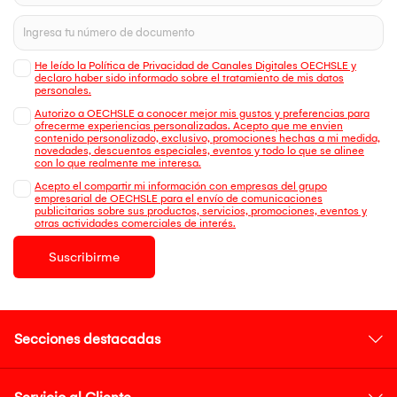
He leído la Política de Privacidad de Canales Digitales OECHSLE y
declaro haber sido informado sobre el tratamiento de mis datos
personales.
Autorizo a OECHSLE a conocer mejor mis gustos y preferencias para
ofrecerme experiencias personalizadas. Acepto que me envien
contenido personalizado, exclusivo, promociones hechas a mi medida,
novedades, descuentos especiales, eventos y todo lo que se alinee
con lo que realmente me interesa.
Acepto el compartir mi información con empresas del grupo
empresarial de OECHSLE para el envío de comunicaciones
publicitarias sobre sus productos, servicios, promociones, eventos y
otras actividades comerciales de interés.
Suscribirme
Secciones destacadas