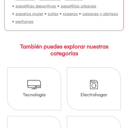
•
zapatillas deportivas
•
zapatillas urbanas
•
zapatos mujer
•
sofas
•
roperos
•
casacas y abrigos
•
perfumes
También puedes explorar nuestras
categorías
Tecnología
Electrohogar