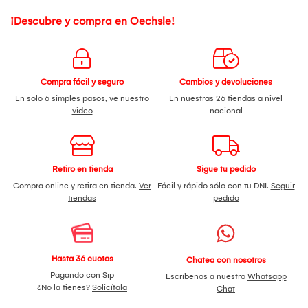
¡Descubre y compra en Oechsle!
Compra fácil y seguro
Cambios y devoluciones
En solo 6 simples pasos,
ve nuestro
En nuestras 26 tiendas a nivel
video
nacional
Retiro en tienda
Sigue tu pedido
Compra online y retira en tienda.
Ver
Fácil y rápido sólo con tu DNI.
Seguir
tiendas
pedido
Hasta 36 cuotas
Chatea con nosotros
Pagando con Sip
Escríbenos a nuestro
Whatsapp
¿No la tienes?
Solicítala
Chat