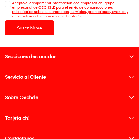
Acepto el compartir mi información con empresas del grupo
empresarial de OECHSLE para el envío de comunicaciones
publicitarias sobre sus productos, servicios, promociones, eventos y
otras actividades comerciales de interés.
Suscribirme
Secciones destacadas
Servicio al Cliente
Sobre Oechsle
Tarjeta oh!
Contáctanos