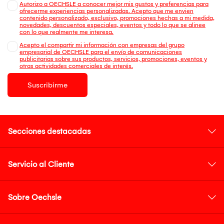
Autorizo a OECHSLE a conocer mejor mis gustos y preferencias para
ofrecerme experiencias personalizadas. Acepto que me envien
contenido personalizado, exclusivo, promociones hechas a mi medida,
novedades, descuentos especiales, eventos y todo lo que se alinee
con lo que realmente me interesa.
Acepto el compartir mi información con empresas del grupo
empresarial de OECHSLE para el envío de comunicaciones
publicitarias sobre sus productos, servicios, promociones, eventos y
otras actividades comerciales de interés.
Suscribirme
Secciones destacadas
Servicio al Cliente
Sobre Oechsle