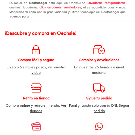
Lo mejor en
electrohogar
está aquí en Oechsle.pe.
Lavadoras
,
refrigeradoras
,
cocinas, licuadoras,
ollas arroceras
,
ventiladores
, aires acondicionados y más.
Moderniza tu casa con la gran variedad y última tecnología en electrohogar que
traemos para ti.
¡Descubre y compra en Oechsle!
Compra fácil y seguro
Cambios y devoluciones
En solo 6 simples pasos,
ve nuestro
En nuestras 26 tiendas a nivel
video
nacional
Retiro en tienda
Sigue tu pedido
Compra online y retira en tienda.
Ver
Fácil y rápido sólo con tu DNI.
Seguir
tiendas
pedido