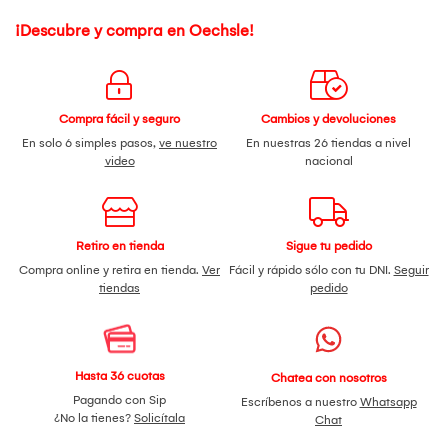
¡Descubre y compra en Oechsle!
Compra fácil y seguro
Cambios y devoluciones
En solo 6 simples pasos,
ve nuestro
En nuestras 26 tiendas a nivel
video
nacional
Retiro en tienda
Sigue tu pedido
Compra online y retira en tienda.
Ver
Fácil y rápido sólo con tu DNI.
Seguir
tiendas
pedido
Hasta 36 cuotas
Chatea con nosotros
Pagando con Sip
Escríbenos a nuestro
Whatsapp
¿No la tienes?
Solicítala
Chat