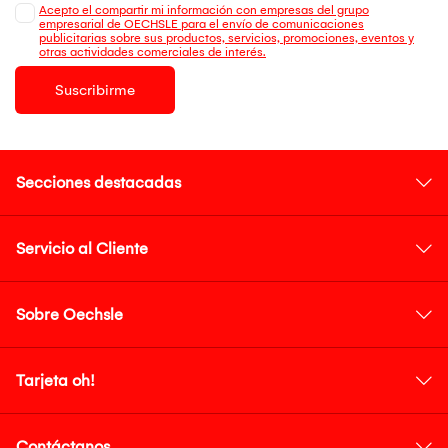
Acepto el compartir mi información con empresas del grupo
empresarial de OECHSLE para el envío de comunicaciones
publicitarias sobre sus productos, servicios, promociones, eventos y
otras actividades comerciales de interés.
Suscribirme
Secciones destacadas
Servicio al Cliente
Sobre Oechsle
Tarjeta oh!
Contáctanos