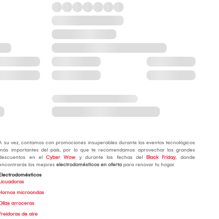
A su vez, contamos con promociones insuperables durante los eventos tecnológicos
más importantes del país, por lo que te recomendamos aprovechar los grandes
descuentos en el
Cyber Wow
y durante las fechas del
Black Friday
, donde
encontrarás los mejores
electrodomésticos en oferta
para renovar tu hogar.
Electrodomésticos
Licuadoras
Hornos microondas
Ollas arroceras
Freidoras de aire