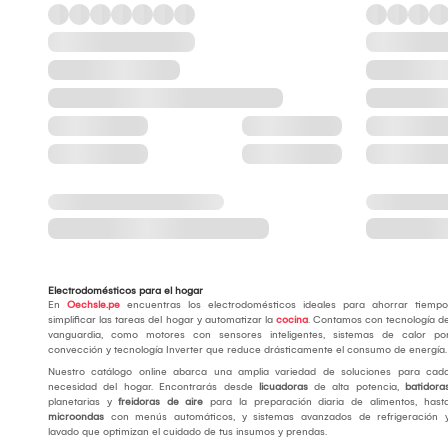
Electrodomésticos para el hogar
En
Oechsle.pe
encuentras los electrodomésticos ideales para ahorrar tiempo
simplificar las tareas del hogar y automatizar la
cocina
. Contamos con tecnología d
vanguardia, como motores con sensores inteligentes, sistemas de calor po
convección y tecnología Inverter que reduce drásticamente el consumo de energía
Nuestro catálogo online abarca una amplia variedad de soluciones para cad
necesidad del hogar. Encontrarás desde
licuadoras
de alta potencia,
batidora
planetarias y
freidoras de aire
para la preparación diaria de alimentos, hast
microondas
con menús automáticos, y sistemas avanzados de refrigeración 
lavado que optimizan el cuidado de tus insumos y prendas.