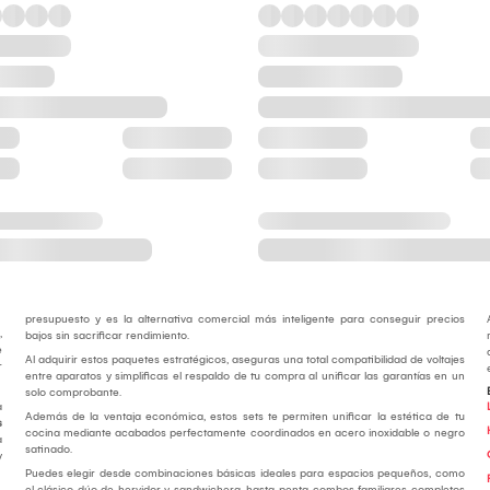
presupuesto y es la alternativa comercial más inteligente para conseguir precios
,
bajos sin sacrificar rendimiento.
e
Al adquirir estos paquetes estratégicos, aseguras una total compatibilidad de voltajes
r
entre aparatos y simplificas el respaldo de tu compra al unificar las garantías en un
.
solo comprobante.
a
Además de la ventaja económica, estos sets te permiten unificar la estética de tu
s
cocina mediante acabados perfectamente coordinados en acero inoxidable o negro
a
satinado.
y
Puedes elegir desde combinaciones básicas ideales para espacios pequeños, como