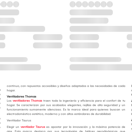
continuo, con repuestos accesibles y diseños adaptados a las necesidades de cada
a
hogar.
n
Ventiladores Thomas
a
Los
ventiladores Thomas
traen toda la ingeniería y eficiencia para el confort de tu
s
hogar. Se caracterizan por sus acabados elegantes, rejillas de alta seguridad y un
s
funcionamiento sumamente silencioso. Es la marca ideal para quienes buscan un
electrodoméstico estético, moderno y con altos estándares de durabilidad.
n
Ventilador Taurus
o
Elegir un
ventilador Taurus
es apostar por la innovación y la máxima potencia de
e
aire. Esta marca destaca por sus tecnologías de hélices aerodinámicas que