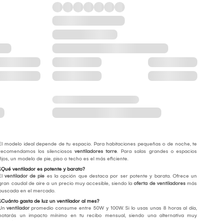
El modelo ideal depende de tu espacio. Para habitaciones pequeñas o de noche, te
recomendamos los silenciosos
ventiladores torre
. Para salas grandes o espacios
fijos, un modelo de pie, piso o techo es el más eficiente.
¿Qué ventilador es potente y barato?
El
ventilador de pie
es la opción que destaca por ser potente y barata. Ofrece un
gran caudal de aire a un precio muy accesible, siendo la
oferta de ventiladores
más
buscada en el mercado.
¿Cuánto gasta de luz un ventilador al mes?
Un
ventilador
promedio consume entre 50W y 100W. Si lo usas unas 8 horas al día,
notarás un impacto mínimo en tu recibo mensual, siendo una alternativa muy