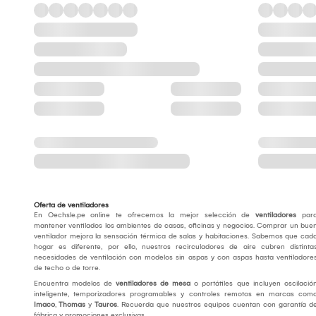
Oferta de ventiladores
En Oechsle.pe online te ofrecemos la mejor selección de
ventiladores
par
mantener ventilados los ambientes de casas, oficinas y negocios. Comprar un bue
ventilador mejora la sensación térmica de salas y habitaciones. Sabemos que cad
hogar es diferente, por ello, nuestros recirculadores de aire cubren distinta
necesidades de ventilación con modelos sin aspas y con aspas hasta ventiladore
de techo o de torre.
Encuentra modelos de
ventiladores de mesa
o portátiles que incluyen oscilació
inteligente, temporizadores programables y controles remotos en marcas com
Imaco
,
Thomas
y
Tauros
. Recuerda que nuestros equipos cuentan con garantía d
fábrica y promociones exclusivas.