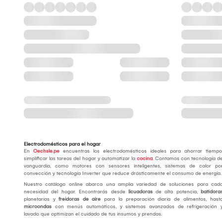
Electrodomésticos para el hogar
En
Oechsle.pe
encuentras los electrodomésticos ideales para ahorrar tiempo
simplificar las tareas del hogar y automatizar la
cocina
. Contamos con tecnología d
vanguardia, como motores con sensores inteligentes, sistemas de calor po
convección y tecnología Inverter que reduce drásticamente el consumo de energía
Nuestro catálogo online abarca una amplia variedad de soluciones para cad
necesidad del hogar. Encontrarás desde
licuadoras
de alta potencia,
batidora
planetarias y
freidoras de aire
para la preparación diaria de alimentos, hast
microondas
con menús automáticos, y sistemas avanzados de refrigeración 
lavado que optimizan el cuidado de tus insumos y prendas.