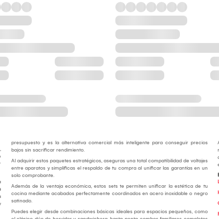
presupuesto y es la alternativa comercial más inteligente para conseguir precios
,
bajos sin sacrificar rendimiento.
e
Al adquirir estos paquetes estratégicos, aseguras una total compatibilidad de voltajes
r
entre aparatos y simplificas el respaldo de tu compra al unificar las garantías en un
.
solo comprobante.
a
Además de la ventaja económica, estos sets te permiten unificar la estética de tu
s
cocina mediante acabados perfectamente coordinados en acero inoxidable o negro
a
satinado.
y
Puedes elegir desde combinaciones básicas ideales para espacios pequeños, como