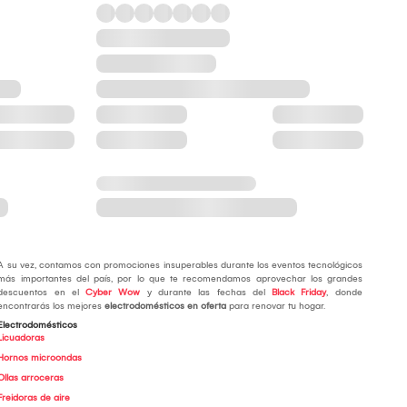
A su vez, contamos con promociones insuperables durante los eventos tecnológicos
más importantes del país, por lo que te recomendamos aprovechar los grandes
descuentos en el
Cyber Wow
y durante las fechas del
Black Friday
, donde
encontrarás los mejores
electrodomésticos en oferta
para renovar tu hogar.
Electrodomésticos
Licuadoras
Hornos microondas
Ollas arroceras
Freidoras de aire