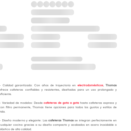
- Calidad garantizada: Con años de trayectoria en
electrodomésticos
,
Thomas
ofrece cafeteras confiables y resistentes, diseñadas para un uso prolongado y
eficiente.
- Variedad de modelos: Desde
cafeteras de gota a gota
hasta cafeteras express y
con filtro permanente, Thomas tiene opciones para todos los gustos y estilos de
vida.
- Diseño moderno y elegante: Las
cafeteras Thomas
se integran perfectamente en
cualquier cocina gracias a su diseño compacto y acabados en acero inoxidable o
plástico de alta calidad.