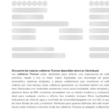
¡Encuentra las mejores cafeteras Thomas disponibles ahora en Oechsle.pe!
Las
cafeteras Thomas
están diseñadas para ofrecer una experiencia de caf
práctica, rápida y con el mejor sabor. Equipadas con tecnología de gote
automático, sistemas antigoteo, y placas calefactoras que mantienen el caf
caliente por más tiempo, estas cafeteras garantizan un resultado óptimo en cad
taza. Fabricadas con materiales resistentes como acero inoxidable, vidrio templado 
plásticos libres de BPA, combinan durabilidad con un diseño moderno y compacto
ideal para cualquier cocina u oficina. Sus modelos incluyen filtros reutilizables
indicadores de nivel de agua y controles de encendido/apagado con luz LED, lo qu
las hace fáciles de usar y mantener. Perfectas para quienes disfrutan del café recié
hecho cada mañana o durante el día, las cafeteras Thomas se adaptan a diferente