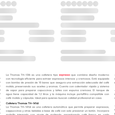
La Thomas TH-138i es una cafetera tipo
espresso
que combina diseño moderno
é
con tecnología eficiente para extraer espressos intensos y cremosos. Está equipada
o
con bomba de presión de 15 bares que asegura una extracción adecuada del café
é
molido, preservando sus aceites y aromas. Cuenta con calentador rápido y sistema
a
de vapor para preparar capuccinos y lattes con espuma cremosa. El tanque de
y
agua tiene capacidad de 1.2 litros y la máquina incluye portafiltro compatible con
,
café molido y cápsulas. Ideal para quienes buscan calidad profesional en casa.
,
Cafetera Thomas TH-141di
e
La Thomas TH-141di es una cafetera automática que permite preparar espressos,
n
cappuccinos y otras bebidas a base de café con solo presionar un botón. Incorpora
s
molinillo integrado con ajuste de molienda, garantizando café fresco en cada