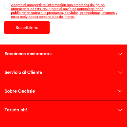
Acepto el compartir mi información con empresas del grupo
empresarial de OECHSLE para el envío de comunicaciones
publicitarias sobre sus productos, servicios, promociones, eventos y
otras actividades comerciales de interés.
Suscribirme
Secciones destacadas
Servicio al Cliente
Sobre Oechsle
Tarjeta oh!