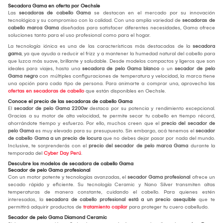
Secadora Gama en oferta por Oechsle
Las
secadoras de cabello Gama
se destacan en el mercado por su innovación
tecnológica y su compromiso con la calidad. Con una amplia variedad de
secadoras de
cabello marca Gama
diseñadas para satisfacer diferentes necesidades, Gama ofrece
soluciones tanto para el uso profesional como para el hogar.
La tecnología iónica es una de las características más destacadas de la
secadora
gama
, ya que ayuda a reducir el frizz y a mantener la humedad natural del cabello para
que luzca más suave, brillante y saludable. Desde modelos compactos y ligeros que son
ideales para viajes, hasta una
secadora de pelo Gama blanco
o un
secador de pelo
Gama negro
con múltiples configuraciones de temperatura y velocidad, la marca tiene
una opción para cada tipo de persona. Para animarte a comprar una, aprovecha las
ofertas en secadoras de cabello
que están disponibles en Oechsle.
Conoce el precio de las secadoras de cabello Gama
El
secador de pelo Gama 2200w
destaca por su potencia y rendimiento excepcional.
Gracias a su motor de alta velocidad, te permite secar tu cabello en tiempo récord,
ahorrándote tiempo y esfuerzo. Por ello, muchos creen que el
precio del secador de
pelo Gama
es muy elevado para su presupuesto. Sin embargo, acá tenemos el
secador
de cabello Gama a un precio de locura
que no debes dejar pasar por nada del mundo.
Inclusive, te sorprenderás con el
precio del secador de pelo marca Gama
durante la
temporada del
Cyber Day Perú
.
Descubre los modelos de secadora de cabello Gama
Secador de pelo Gama profesional
Con un motor potente y tecnologías avanzadas, el
secador Gama profesional
ofrece un
secado rápido y eficiente. Su tecnología Ceramic y Nano Silver transmiten altas
temperaturas de manera constante, cuidando el cabello. Para quienes estén
interesadas, la
secadora de cabello profesional está a un precio asequible
que te
permitirá adquirir productos de
tratamiento capilar
para proteger tu cuero cabelludo.
Secador de pelo Gama Diamond Ceramic