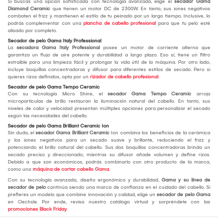
Si buscas una opción sofisticada con tecnología avanzada, elige el
secador Gama
Diamond Ceramic
que tienen un motor DC de 2300W. En tanto, sus iones negativos
combaten el frizz y mantienen el estilo de tu peinado por un largo tiempo. Inclusive, lo
podrás complementar con una
plancha de cabello profesional
para que tu pelo esté
alisado por completo.
Secador de pelo Gama Italy Professional
La
secadora Gama Italy Professional
posee un motor de corriente alterna que
garantiza un flujo de aire potente y durabilidad a largo plazo. Eso sí, tiene un filtro
extraíble para una limpieza fácil y prolongar la vida útil de la máquina. Por otro lado,
incluye boquillas concentradoras y difusor para diferentes estilos de secado. Pero si
quieres rizos definidos, opta por un
rizador de cabello profesional
.
Secador de pelo Gama Tempo Ceramic
Con su tecnología Micro Shine, el
secador Gama Tempo Ceramic
arroja
micropartículas de brillo restauran la iluminación natural del cabello. En tanto, sus
niveles de calor y velocidad presentan múltiples opciones para personalizar el secado
según las necesidades del cabello.
Secador de pelo Gama Brilliant Ceramic Ion
Sin duda, el
secador Gama Brilliant Ceramic
Ion combina los beneficios de la cerámica
y los iones negativos para un secado suave y brillante, reduciendo el frizz y
potenciando el brillo natural del cabello. Sus dos boquillas concentradoras brinda un
secado preciso y direccionado, mientras su difusor añade volumen y define rizos.
Debido a que son económicos, podrás combinarlo con otro producto de la marca,
como una
máquina de cortar cabello Gama
.
Con su tecnología avanzada, diseño ergonómico y durabilidad,
Gama y su línea de
secador de pelo
continúa siendo una marca de confianza en el cuidado del cabello. Si
prefieres un modelo que combine innovación y calidad, elige un
secador de pelo Gama
en Oechsle. Por ende, revisa nuestro catálogo virtual y sorpréndete con las
promociones Black Friday
.