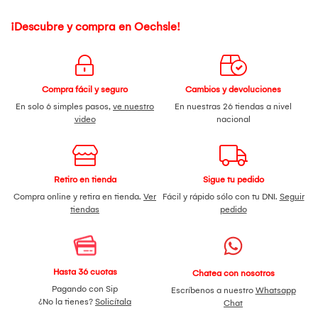
¡Descubre y compra en Oechsle!
Compra fácil y seguro
Cambios y devoluciones
En solo 6 simples pasos,
ve nuestro
En nuestras 26 tiendas a nivel
video
nacional
Retiro en tienda
Sigue tu pedido
Compra online y retira en tienda.
Ver
Fácil y rápido sólo con tu DNI.
Seguir
tiendas
pedido
Hasta 36 cuotas
Chatea con nosotros
Pagando con Sip
Escríbenos a nuestro
Whatsapp
¿No la tienes?
Solicítala
Chat