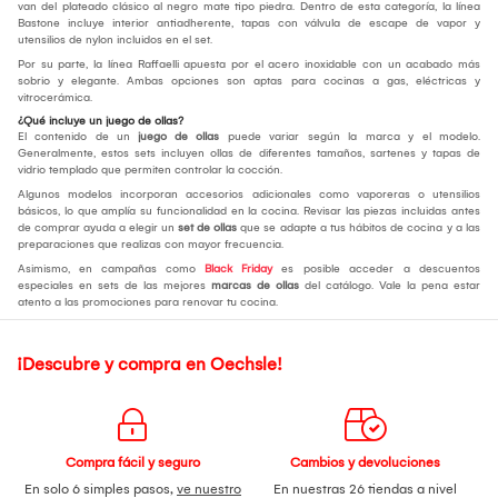
van del plateado clásico al negro mate tipo piedra. Dentro de esta categoría, la línea
Bastone incluye interior antiadherente, tapas con válvula de escape de vapor y
utensilios de nylon incluidos en el set.
Por su parte, la línea Raffaelli apuesta por el acero inoxidable con un acabado más
sobrio y elegante. Ambas opciones son aptas para cocinas a gas, eléctricas y
vitrocerámica.
¿Qué incluye un juego de ollas?
El contenido de un
juego de ollas
puede variar según la marca y el modelo.
Generalmente, estos sets incluyen ollas de diferentes tamaños, sartenes y tapas de
vidrio templado que permiten controlar la cocción.
Algunos modelos incorporan accesorios adicionales como vaporeras o utensilios
básicos, lo que amplía su funcionalidad en la cocina. Revisar las piezas incluidas antes
de comprar ayuda a elegir un
set de ollas
que se adapte a tus hábitos de cocina y a las
preparaciones que realizas con mayor frecuencia.
Asimismo, en campañas como
Black Friday
es posible acceder a descuentos
especiales en sets de las mejores
marcas de ollas
del catálogo. Vale la pena estar
atento a las promociones para renovar tu cocina.
¡Descubre y compra en Oechsle!
Compra fácil y seguro
Cambios y devoluciones
En solo 6 simples pasos,
ve nuestro
En nuestras 26 tiendas a nivel