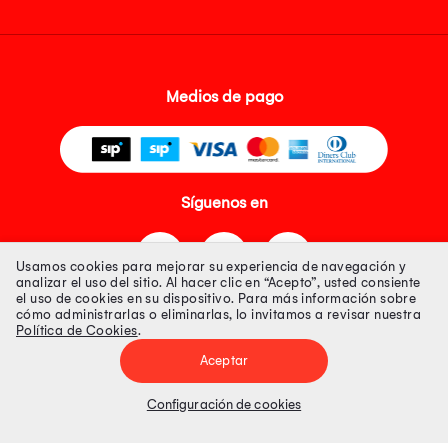
Medios de pago
Síguenos en
Usamos cookies para mejorar su experiencia de navegación y
analizar el uso del sitio. Al hacer clic en “Acepto”, usted consiente
el uso de cookies en su dispositivo. Para más información sobre
cómo administrarlas o eliminarlas, lo invitamos a revisar nuestra
Política de Cookies
.
Tienda 100% Segura
Aceptar
Tiendas Peruanas S.A. R.U.C. Nº 20493020618. Todos los derechos
reservados. Av. Aviación 2405 Piso 3, San Borja
Configuración de cookies
Precios disponibles solo en www.oechsle.pe. Precios online publicados
pueden incluir descuento adicional. Precios sujetos a variaciones sin
previo aviso. Productos sujetos a disponibilidad de stock