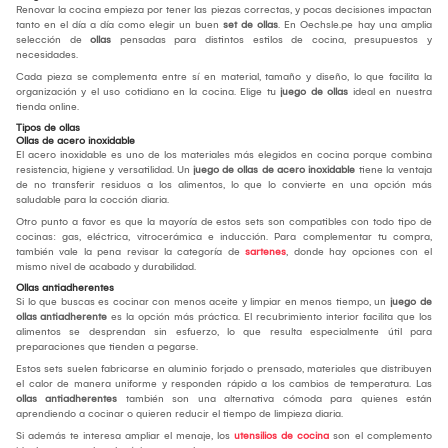
Renovar la cocina empieza por tener las piezas correctas, y pocas decisiones impactan
tanto en el día a día como elegir un buen
set de ollas
. En Oechsle.pe hay una amplia
selección de
ollas
pensadas para distintos estilos de cocina, presupuestos y
necesidades.
Cada pieza se complementa entre sí en material, tamaño y diseño, lo que facilita la
organización y el uso cotidiano en la cocina. Elige tu
juego de ollas
ideal en nuestra
tienda online.
Tipos de ollas
Ollas de acero inoxidable
El acero inoxidable es uno de los materiales más elegidos en cocina porque combina
resistencia, higiene y versatilidad. Un
juego de ollas de acero inoxidable
tiene la ventaja
de no transferir residuos a los alimentos, lo que lo convierte en una opción más
saludable para la cocción diaria.
Otro punto a favor es que la mayoría de estos sets son compatibles con todo tipo de
cocinas: gas, eléctrica, vitrocerámica e inducción. Para complementar tu compra,
también vale la pena revisar la categoría de
sartenes
, donde hay opciones con el
mismo nivel de acabado y durabilidad.
Ollas antiadherentes
Si lo que buscas es cocinar con menos aceite y limpiar en menos tiempo, un
juego de
ollas antiadherente
es la opción más práctica. El recubrimiento interior facilita que los
alimentos se desprendan sin esfuerzo, lo que resulta especialmente útil para
preparaciones que tienden a pegarse.
Estos sets suelen fabricarse en aluminio forjado o prensado, materiales que distribuyen
el calor de manera uniforme y responden rápido a los cambios de temperatura. Las
ollas antiadherentes
también son una alternativa cómoda para quienes están
aprendiendo a cocinar o quieren reducir el tiempo de limpieza diaria.
Si además te interesa ampliar el menaje, los
utensilios de cocina
son el complemento