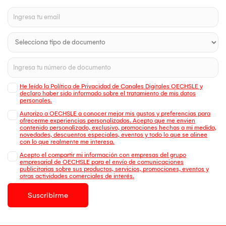
He leído la Política de Privacidad de Canales Digitales OECHSLE y
declaro haber sido informado sobre el tratamiento de mis datos
personales.
Autorizo a OECHSLE a conocer mejor mis gustos y preferencias para
ofrecerme experiencias personalizadas. Acepto que me envien
contenido personalizado, exclusivo, promociones hechas a mi medida,
novedades, descuentos especiales, eventos y todo lo que se alinee
con lo que realmente me interesa.
Acepto el compartir mi información con empresas del grupo
empresarial de OECHSLE para el envío de comunicaciones
publicitarias sobre sus productos, servicios, promociones, eventos y
otras actividades comerciales de interés.
Suscribirme