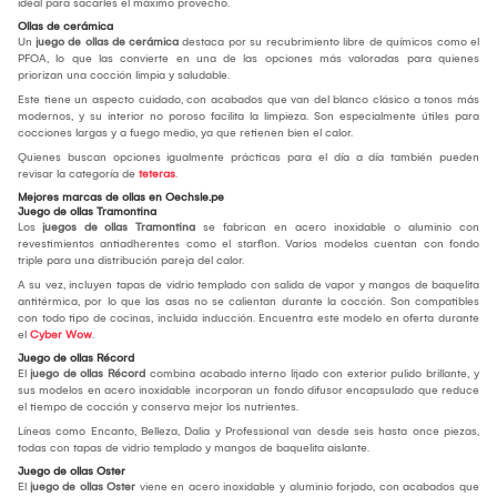
ideal para sacarles el máximo provecho.
Ollas de cerámica
Un
juego de ollas de cerámica
destaca por su recubrimiento libre de químicos como el
PFOA, lo que las convierte en una de las opciones más valoradas para quienes
priorizan una cocción limpia y saludable.
Este tiene un aspecto cuidado, con acabados que van del blanco clásico a tonos más
modernos, y su interior no poroso facilita la limpieza. Son especialmente útiles para
cocciones largas y a fuego medio, ya que retienen bien el calor.
Quienes buscan opciones igualmente prácticas para el día a día también pueden
revisar la categoría de
teteras
.
Mejores marcas de ollas en Oechsle.pe
Juego de ollas Tramontina
Los
juegos de ollas Tramontina
se fabrican en acero inoxidable o aluminio con
revestimientos antiadherentes como el starflon. Varios modelos cuentan con fondo
triple para una distribución pareja del calor.
A su vez, incluyen tapas de vidrio templado con salida de vapor y mangos de baquelita
antitérmica, por lo que las asas no se calientan durante la cocción. Son compatibles
con todo tipo de cocinas, incluida inducción. Encuentra este modelo en oferta durante
el
Cyber Wow
.
Juego de ollas Récord
El
juego de ollas Récord
combina acabado interno lijado con exterior pulido brillante, y
sus modelos en acero inoxidable incorporan un fondo difusor encapsulado que reduce
el tiempo de cocción y conserva mejor los nutrientes.
Líneas como Encanto, Belleza, Dalia y Professional van desde seis hasta once piezas,
todas con tapas de vidrio templado y mangos de baquelita aislante.
Juego de ollas Oster
El
juego de ollas Oster
viene en acero inoxidable y aluminio forjado, con acabados que