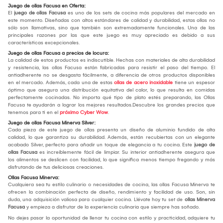
Juego de ollas Facusa en Oferta:
El
juego de ollas Facusa
es uno de los sets de cocina más populares del mercado en
este momento. Diseñadas con altos estándares de calidad y durabilidad, estas ollas no
sólo son llamativas, sino que también son extremadamente funcionales. Una de las
principales razones por las que este juego es muy apreciado es debido a sus
características excepcionales.
Juego de ollas Facusa a precios de locura:
La calidad de estos productos es indiscutible. Hechas con materiales de alta durabilidad
y resistencia, las ollas Facusa están fabricadas para resistir el paso del tiempo. El
antiadherente no se desgasta fácilmente, a diferencia de otros productos disponibles
en el mercado. Además, cada una de estas
ollas de acero inoxidable
tiene un espesor
óptimo que asegura una distribución equitativa del calor, lo que resulta en comidas
perfectamente cocinadas. No importa qué tipo de plato estés preparando, las Ollas
Facusa te ayudarán a lograr los mejores resultados.Descubre los grandes precios que
tenemos para ti en el
próximo Cyber Wow
.
Juego de ollas Facusa Minerva Silver:
Cada pieza de este juego de ollas presenta un diseño de aluminio fundido de alta
calidad, lo que garantiza su durabilidad. Además, están recubiertas con un elegante
acabado Silver, perfecto para añadir un toque de elegancia a tu cocina. Este
juego de
ollas Facusa
es increíblemente fácil de limpiar. Su interior antiadherente asegura que
los alimentos se deslicen con facilidad, lo que significa menos tiempo fregando y más
disfrutando de tus deliciosas creaciones.
Ollas Facusa Minerva:
Cualquiera sea tu estilo culinario o necesidades de cocina, las ollas Facusa Minerva te
ofrecen la combinación perfecta de diseño, rendimiento y facilidad de uso. Son, sin
duda, una adquisición valiosa para cualquier cocina. Llévate hoy tu set de
ollas Minerva
Facusa
y empieza a disfrutar de la experiencia culinaria que siempre has soñado.
No dejes pasar la oportunidad de llenar tu cocina con estilo y practicidad, adquiere tu