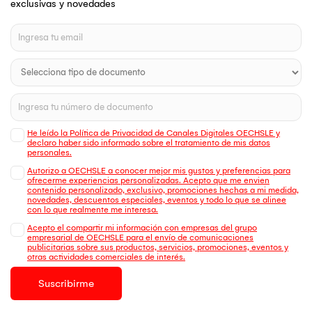
exclusivas y novedades
He leído la Política de Privacidad de Canales Digitales OECHSLE y
declaro haber sido informado sobre el tratamiento de mis datos
personales.
Autorizo a OECHSLE a conocer mejor mis gustos y preferencias para
ofrecerme experiencias personalizadas. Acepto que me envien
contenido personalizado, exclusivo, promociones hechas a mi medida,
novedades, descuentos especiales, eventos y todo lo que se alinee
con lo que realmente me interesa.
Acepto el compartir mi información con empresas del grupo
empresarial de OECHSLE para el envío de comunicaciones
publicitarias sobre sus productos, servicios, promociones, eventos y
otras actividades comerciales de interés.
Suscribirme