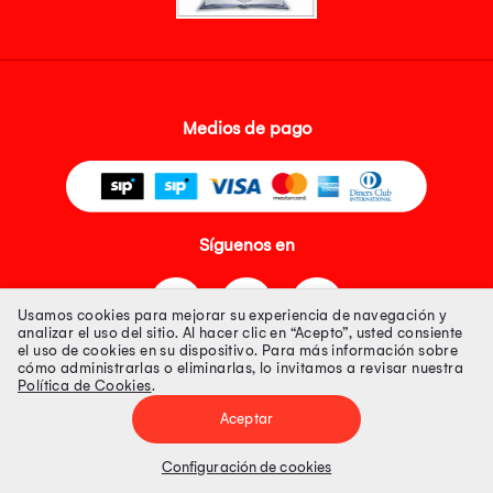
Medios de pago
Síguenos en
Usamos cookies para mejorar su experiencia de navegación y
analizar el uso del sitio. Al hacer clic en “Acepto”, usted consiente
el uso de cookies en su dispositivo. Para más información sobre
cómo administrarlas o eliminarlas, lo invitamos a revisar nuestra
Política de Cookies
.
Tienda 100% Segura
Aceptar
Tiendas Peruanas S.A. R.U.C. Nº 20493020618. Todos los derechos
reservados. Av. Aviación 2405 Piso 3, San Borja
Configuración de cookies
Precios disponibles solo en www.oechsle.pe. Precios online publicados
pueden incluir descuento adicional. Precios sujetos a variaciones sin