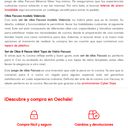
juego de ollas Facusa Minerva Silver hoy mismo. ¡Te aseguramos que tus experiencias
culinarias nunca volverán a ser las mismas!. Por otro lado, si buscas
teteras de acero
inoxidable
aquí encontrarás un catálogo versátil para tomar tu pedido.
Ollas Facusa modelo Valencia:
Con este
set de ollas Facusa modelo Valencia
, no habrá plato que se te resista. Su
diseño, calidad y funcionalidad te permitirán llevar tus habilidades culinarias al siguiente
nivel. Este set está compuesto de diferentes ollas con capacidades y tamaños variados
para satisfacer todas tus necesidades de cocina, desde la preparación de una comida
familiar hasta una cena romántica para dos. Además, si buscas tener a la mano más
opciones al momento de realizar tu compra, ten en cuenta que aquí contamos con
tapers de plástico.
Set de Ollas 8 Piezas Misti Tapa de Vidrio Facusa:
Si amas que tu cocina refleje estilo y buen gusto, este
set de ollas Facusa
es perfecto
para ti. Con su acabado en aluminio pulido y sus tapas de vidrio templado, estas ollas
llevan la elegancia a otro nivel.
Este
juego de ollas Facusa
es una inversión que vale la pena en tu cocina. Ya sea que lo
compres para ti o como un regalo para alguien especial, este set garantiza
satisfacción en cada experiencia culinaria. Disfruta del arte de la cocina con Facusa, tu
aliado perfecto en la cocina. Recuerda que gracias a las
promociones Cyber Days
¡Descubre y compra en Oechsle!
Compra fácil y seguro
Cambios y devoluciones