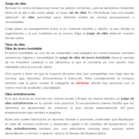
Juego de ollas
Renovar la cocina empieza por tener las piezas correctas, y pocas decisiones impactan
tanto en el día a día como elegir un buen
set de ollas
. En Oechsle.pe hay una amplia
selección de
ollas
pensadas para distintos estilos de cocina, presupuestos y
necesidades.
Cada pieza se complementa entre sí en material, tamaño y diseño, lo que facilita la
organización y el uso cotidiano en la cocina. Elige tu
juego de ollas
ideal en nuestra
tienda online.
Tipos de ollas
Ollas de acero inoxidable
El acero inoxidable es uno de los materiales más elegidos en cocina porque combina
resistencia, higiene y versatilidad. Un
juego de ollas de acero inoxidable
tiene la ventaja
de no transferir residuos a los alimentos, lo que lo convierte en una opción más
saludable para la cocción diaria.
Otro punto a favor es que la mayoría de estos sets son compatibles con todo tipo de
cocinas: gas, eléctrica, vitrocerámica e inducción. Para complementar tu compra,
también vale la pena revisar la categoría de
sartenes
, donde hay opciones con el
mismo nivel de acabado y durabilidad.
Ollas antiadherentes
Si lo que buscas es cocinar con menos aceite y limpiar en menos tiempo, un
juego de
ollas antiadherente
es la opción más práctica. El recubrimiento interior facilita que los
alimentos se desprendan sin esfuerzo, lo que resulta especialmente útil para
preparaciones que tienden a pegarse.
Estos sets suelen fabricarse en aluminio forjado o prensado, materiales que distribuyen
el calor de manera uniforme y responden rápido a los cambios de temperatura. Las
ollas antiadherentes
también son una alternativa cómoda para quienes están
aprendiendo a cocinar o quieren reducir el tiempo de limpieza diaria.