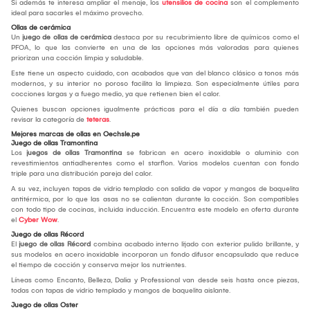
Si además te interesa ampliar el menaje, los
utensilios de cocina
son el complemento
ideal para sacarles el máximo provecho.
Ollas de cerámica
Un
juego de ollas de cerámica
destaca por su recubrimiento libre de químicos como el
PFOA, lo que las convierte en una de las opciones más valoradas para quienes
priorizan una cocción limpia y saludable.
Este tiene un aspecto cuidado, con acabados que van del blanco clásico a tonos más
modernos, y su interior no poroso facilita la limpieza. Son especialmente útiles para
cocciones largas y a fuego medio, ya que retienen bien el calor.
Quienes buscan opciones igualmente prácticas para el día a día también pueden
revisar la categoría de
teteras
.
Mejores marcas de ollas en Oechsle.pe
Juego de ollas Tramontina
Los
juegos de ollas Tramontina
se fabrican en acero inoxidable o aluminio con
revestimientos antiadherentes como el starflon. Varios modelos cuentan con fondo
triple para una distribución pareja del calor.
A su vez, incluyen tapas de vidrio templado con salida de vapor y mangos de baquelita
antitérmica, por lo que las asas no se calientan durante la cocción. Son compatibles
con todo tipo de cocinas, incluida inducción. Encuentra este modelo en oferta durante
el
Cyber Wow
.
Juego de ollas Récord
El
juego de ollas Récord
combina acabado interno lijado con exterior pulido brillante, y
sus modelos en acero inoxidable incorporan un fondo difusor encapsulado que reduce
el tiempo de cocción y conserva mejor los nutrientes.
Líneas como Encanto, Belleza, Dalia y Professional van desde seis hasta once piezas,
todas con tapas de vidrio templado y mangos de baquelita aislante.
Juego de ollas Oster