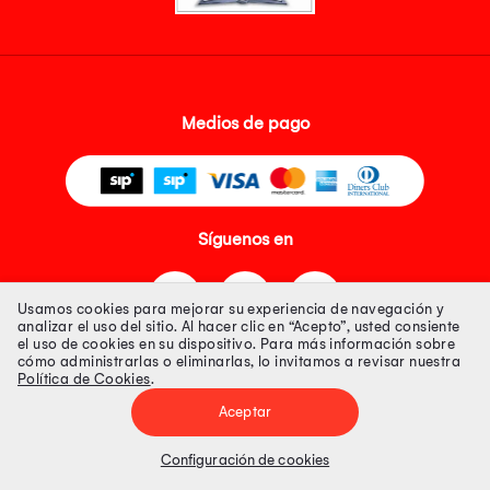
Medios de pago
Síguenos en
Usamos cookies para mejorar su experiencia de navegación y
analizar el uso del sitio. Al hacer clic en “Acepto”, usted consiente
el uso de cookies en su dispositivo. Para más información sobre
cómo administrarlas o eliminarlas, lo invitamos a revisar nuestra
Política de Cookies
.
Tienda 100% Segura
Aceptar
Tiendas Peruanas S.A. R.U.C. Nº 20493020618. Todos los derechos
reservados. Av. Aviación 2405 Piso 3, San Borja
Configuración de cookies
Precios disponibles solo en www.oechsle.pe. Precios online publicados
pueden incluir descuento adicional. Precios sujetos a variaciones sin