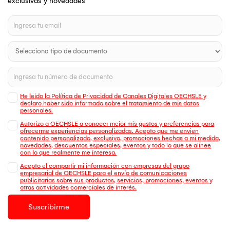
exclusivas y novedades
He leído la Política de Privacidad de Canales Digitales OECHSLE y
declaro haber sido informado sobre el tratamiento de mis datos
personales.
Autorizo a OECHSLE a conocer mejor mis gustos y preferencias para
ofrecerme experiencias personalizadas. Acepto que me envien
contenido personalizado, exclusivo, promociones hechas a mi medida,
novedades, descuentos especiales, eventos y todo lo que se alinee
con lo que realmente me interesa.
Acepto el compartir mi información con empresas del grupo
empresarial de OECHSLE para el envío de comunicaciones
publicitarias sobre sus productos, servicios, promociones, eventos y
otras actividades comerciales de interés.
Suscribirme