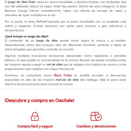
El
juego de ollas Oster
viene en acero inoxidable y aluminio forjado, con acabados que
van del plateado clásico al negro mate tipo piedra. Dentro de esta categoría, la línea
Bastone incluye interior antiadherente, tapas con válvula de escape de vapor y
utensilios de nylon incluidos en el set.
Por su parte, la línea Raffaelli apuesta por el acero inoxidable con un acabado más
sobrio y elegante. Ambas opciones son aptas para cocinas a gas, eléctricas y
vitrocerámica.
¿Qué incluye un juego de ollas?
El contenido de un
juego de ollas
puede variar según la marca y el modelo.
Generalmente, estos sets incluyen ollas de diferentes tamaños, sartenes y tapas de
vidrio templado que permiten controlar la cocción.
Algunos modelos incorporan accesorios adicionales como vaporeras o utensilios
básicos, lo que amplía su funcionalidad en la cocina. Revisar las piezas incluidas antes
de comprar ayuda a elegir un
set de ollas
que se adapte a tus hábitos de cocina y a las
preparaciones que realizas con mayor frecuencia.
Asimismo, en campañas como
Black Friday
es posible acceder a descuentos
especiales en sets de las mejores
marcas de ollas
del catálogo. Vale la pena estar
atento a las promociones para renovar tu cocina.
¡Descubre y compra en Oechsle!
Compra fácil y seguro
Cambios y devoluciones