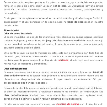
Renovar la cocina empieza por tener las piezas correctas, y pocas decisiones impactan
tanto en el día a día como elegir un buen
set de ollas
. En Oechsle.pe hay una amplia
selección de
ollas
pensadas para distintos estilos de cocina, presupuestos y
necesidades.
Cada pieza se complementa entre sí en material, tamaño y diseño, lo que facilita la
organización y el uso cotidiano en la cocina. Elige tu
juego de ollas
ideal en nuestra
tienda online.
Tipos de ollas
Ollas de acero inoxidable
El acero inoxidable es uno de los materiales más elegidos en cocina porque combina
resistencia, higiene y versatilidad. Un
juego de ollas de acero inoxidable
tiene la ventaja
de no transferir residuos a los alimentos, lo que lo convierte en una opción más
saludable para la cocción diaria.
Otro punto a favor es que la mayoría de estos sets son compatibles con todo tipo de
cocinas: gas, eléctrica, vitrocerámica e inducción. Para complementar tu compra,
también vale la pena revisar la categoría de
sartenes
, donde hay opciones con el
mismo nivel de acabado y durabilidad.
Ollas antiadherentes
Si lo que buscas es cocinar con menos aceite y limpiar en menos tiempo, un
juego de
ollas antiadherente
es la opción más práctica. El recubrimiento interior facilita que los
alimentos se desprendan sin esfuerzo, lo que resulta especialmente útil para
preparaciones que tienden a pegarse.
Estos sets suelen fabricarse en aluminio forjado o prensado, materiales que distribuyen
el calor de manera uniforme y responden rápido a los cambios de temperatura. Las
ollas antiadherentes
también son una alternativa cómoda para quienes están
aprendiendo a cocinar o quieren reducir el tiempo de limpieza diaria.
Si además te interesa ampliar el menaje, los
utensilios de cocina
son el complemento