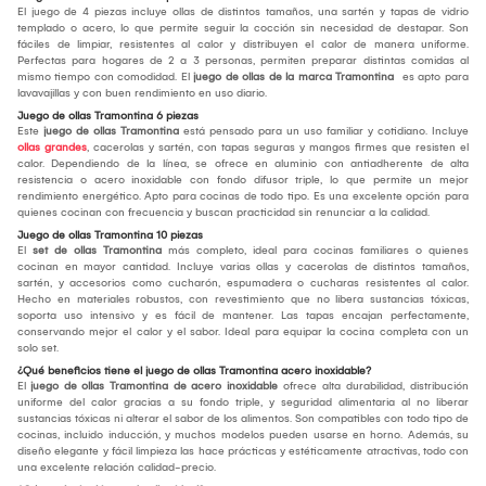
El juego de 4 piezas incluye ollas de distintos tamaños, una sartén y tapas de vidrio
templado o acero, lo que permite seguir la cocción sin necesidad de destapar. Son
fáciles de limpiar, resistentes al calor y distribuyen el calor de manera uniforme.
Perfectas para hogares de 2 a 3 personas, permiten preparar distintas comidas al
mismo tiempo con comodidad. El
juego de ollas de la marca Tramontina
es apto para
lavavajillas y con buen rendimiento en uso diario.
Juego de ollas Tramontina 6 piezas
Este
juego de ollas Tramontina
está pensado para un uso familiar y cotidiano. Incluye
ollas grandes
, cacerolas y sartén, con tapas seguras y mangos firmes que resisten el
calor. Dependiendo de la línea, se ofrece en aluminio con antiadherente de alta
resistencia o acero inoxidable con fondo difusor triple, lo que permite un mejor
rendimiento energético. Apto para cocinas de todo tipo. Es una excelente opción para
quienes cocinan con frecuencia y buscan practicidad sin renunciar a la calidad.
Juego de ollas Tramontina 10 piezas
El
set de ollas Tramontina
más completo, ideal para cocinas familiares o quienes
cocinan en mayor cantidad. Incluye varias ollas y cacerolas de distintos tamaños,
sartén, y accesorios como cucharón, espumadera o cucharas resistentes al calor.
Hecho en materiales robustos, con revestimiento que no libera sustancias tóxicas,
soporta uso intensivo y es fácil de mantener. Las tapas encajan perfectamente,
conservando mejor el calor y el sabor. Ideal para equipar la cocina completa con un
solo set.
¿Qué beneficios tiene el juego de ollas Tramontina acero inoxidable?
El
juego de ollas Tramontina de acero inoxidable
ofrece alta durabilidad, distribución
uniforme del calor gracias a su fondo triple, y seguridad alimentaria al no liberar
sustancias tóxicas ni alterar el sabor de los alimentos. Son compatibles con todo tipo de
cocinas, incluido inducción, y muchos modelos pueden usarse en horno. Además, su
diseño elegante y fácil limpieza las hace prácticas y estéticamente atractivas, todo con
una excelente relación calidad-precio.