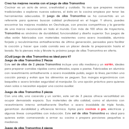
Crea tus mejores recetas con el juego de ollas Tramontina
Cocinar es un acto de amor, creatividad y cuidado. Ya sea que prepares recetas
tradicionales o explores nuevos sabores, el éxito en la cocina empieza por tener las
herramientas adecuadas. El
juego de ollas Tramontina
se ha convertido en un
referente para quienes buscan calidad profesional en el hogar. Y ahora, puedes
encontrar los mejores modelos en Oechsle.pe, con precios competitivos y la garantía
de una marca reconocida en todo el mundo. Con más de 100 años de trayectoria,
Tramontina
es sinónimo de durabilidad, funcionalidad y diseño superior. Sus juegos de
ollas están fabricados con materiales resistentes como acero inoxidable, aluminio
forjado y recubrimientos antiadherentes de última generación, pensados para facilitar
la cocción y hacer que cada comida sea un placer desde la preparación hasta el
lavado. No lo pienses más y llévate tu próximo juego de ollas Tramontina en oferta.
¿Cuál juego de ollas Tramontina es ideal para ti?
Juego de ollas Tramontina 2 Piezas
Este
set de ollas de 2 piezas Tramontina
incluye una olla mediana y un
sartén
, ideales
para preparar comidas rápidas como salteados, sopas o pastas. Fabricadas en aluminio
con revestimiento antiadherente o acero inoxidable pulido, según la línea, permiten una
cocción pareja y evitan que los alimentos se peguen. Sus mangos ergonómicos con
baquelita o acero brindan seguridad al manipular. Es una opción práctica para quienes
viven solos o necesitan equipar una cocina auxiliar.
Juego de ollas Tramontina 3 piezas
Con una olla, una cacerola y un sartén, este set de 3 piezas ofrece versatilidad sin
ocupar demasiado espacio. Sus materiales de alta calidad, como el aluminio con
revestimiento interno antiadherente Starflon o acero inoxidable de triple fondo,
garantizan durabilidad y eficiencia térmica. Aptas para
cocinas a gas
, eléctricas y
algunas líneas compatibles con inducción. Este
set de ollas Tramontina
es ideal para
quienes están comenzando a armar su cocina o prepara porciones pequeñas a
medianas.
Juego de ollas Tramontina 4 piezas