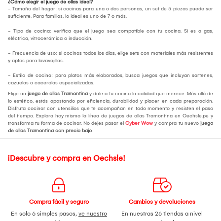
¿Cómo elegir el juego de ollas ideal?
- Tamaño del hogar: si cocinas para una o dos personas, un set de 5 piezas puede ser
suficiente. Para familias, lo ideal es uno de 7 o más.
- Tipo de cocina: verifica que el juego sea compatible con tu cocina. Si es a gas,
eléctrica, vitrocerámica o inducción.
- Frecuencia de uso: si cocinas todos los días, elige sets con materiales más resistentes
y aptos para lavavajillas.
- Estilo de cocina: para platos más elaborados, busca juegos que incluyan sartenes,
cazuelas o cacerolas especializadas.
Elige un
juego de ollas Tramontina
y dale a tu cocina la calidad que merece. Más allá de
lo estético, estás apostando por eficiencia, durabilidad y placer en cada preparación.
Disfruta cocinar con utensilios que te acompañan en todo momento y resisten el paso
del tiempo. Explora hoy mismo la línea de juegos de ollas Tramontina en Oechsle.pe y
transforma tu forma de cocinar. No dejes pasar el
Cyber Wow
y compra tu nuevo
juego
de ollas Tramontina con precio bajo
.
¡Descubre y compra en Oechsle!
Compra fácil y seguro
Cambios y devoluciones
En solo 6 simples pasos,
ve nuestro
En nuestras 26 tiendas a nivel