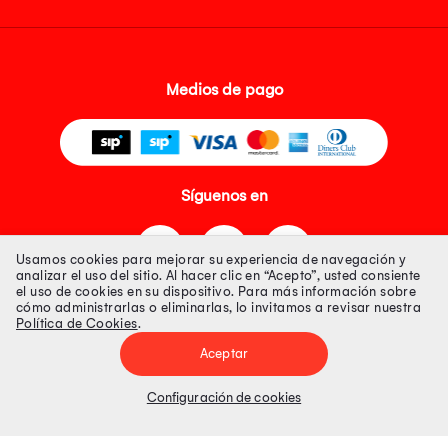
Medios de pago
Síguenos en
Usamos cookies para mejorar su experiencia de navegación y
analizar el uso del sitio. Al hacer clic en “Acepto”, usted consiente
el uso de cookies en su dispositivo. Para más información sobre
cómo administrarlas o eliminarlas, lo invitamos a revisar nuestra
Política de Cookies
.
Tienda 100% Segura
Aceptar
Tiendas Peruanas S.A. R.U.C. Nº 20493020618. Todos los derechos
reservados. Av. Aviación 2405 Piso 3, San Borja
Configuración de cookies
Precios disponibles solo en www.oechsle.pe. Precios online publicados
pueden incluir descuento adicional. Precios sujetos a variaciones sin
previo aviso. Productos sujetos a disponibilidad de stock
El Oficial de Protección de Datos Personales de Tiendas Peruanas S.A.