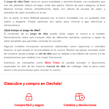
El
juego de ollas Oster
viene en acero inoxidable y aluminio forjado, con acabados que
van del plateado clásico al negro mate tipo piedra. Dentro de esta categoría, la línea
Bastone incluye interior antiadherente, tapas con válvula de escape de vapor y
utensilios de nylon incluidos en el set.
Por su parte, la línea Raffaelli apuesta por el acero inoxidable con un acabado más
sobrio y elegante. Ambas opciones son aptas para cocinas a gas, eléctricas y
vitrocerámica.
¿Qué incluye un juego de ollas?
El contenido de un
juego de ollas
puede variar según la marca y el modelo.
Generalmente, estos sets incluyen ollas de diferentes tamaños, sartenes y tapas de
vidrio templado que permiten controlar la cocción.
Algunos modelos incorporan accesorios adicionales como vaporeras o utensilios
básicos, lo que amplía su funcionalidad en la cocina. Revisar las piezas incluidas antes
de comprar ayuda a elegir un
set de ollas
que se adapte a tus hábitos de cocina y a las
preparaciones que realizas con mayor frecuencia.
Asimismo, en campañas como
Black Friday
es posible acceder a descuentos
especiales en sets de las mejores
marcas de ollas
del catálogo. Vale la pena estar
atento a las promociones para renovar tu cocina.
¡Descubre y compra en Oechsle!
Compra fácil y seguro
Cambios y devoluciones