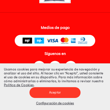
Medios de pago
Síguenos en
Usamos cookies para mejorar su experiencia de navegación y
analizar el uso del sitio. Al hacer clic en “Acepto”, usted consiente
el uso de cookies en su dispositivo. Para más información sobre
cómo administrarlas o eliminarlas, lo invitamos a revisar nuestra
Política de Cookies
.
Tienda 100% Segura
Aceptar
Tiendas Peruanas S.A. R.U.C. Nº 20493020618. Todos los derechos
reservados. Av. Aviación 2405 Piso 3, San Borja
Configuración de cookies
Precios disponibles solo en www.oechsle.pe. Precios online publicados
pueden incluir descuento adicional. Precios sujetos a variaciones sin