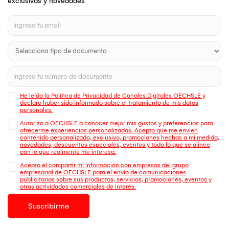
exclusivas y novedades
He leído la Política de Privacidad de Canales Digitales OECHSLE y
declaro haber sido informado sobre el tratamiento de mis datos
personales.
Autorizo a OECHSLE a conocer mejor mis gustos y preferencias para
ofrecerme experiencias personalizadas. Acepto que me envien
contenido personalizado, exclusivo, promociones hechas a mi medida,
novedades, descuentos especiales, eventos y todo lo que se alinee
con lo que realmente me interesa.
Acepto el compartir mi información con empresas del grupo
empresarial de OECHSLE para el envío de comunicaciones
publicitarias sobre sus productos, servicios, promociones, eventos y
otras actividades comerciales de interés.
Suscribirme