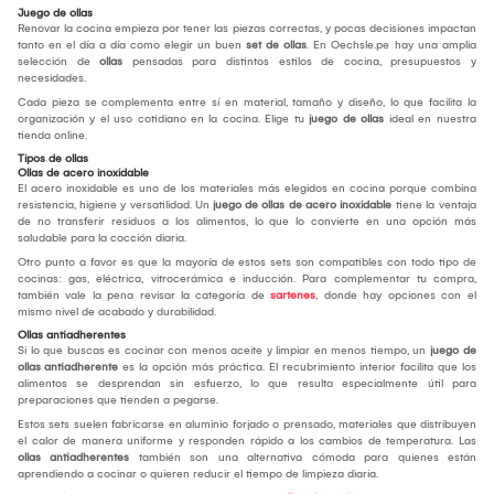
Juego de ollas
Renovar la cocina empieza por tener las piezas correctas, y pocas decisiones impactan
tanto en el día a día como elegir un buen
set de ollas
. En Oechsle.pe hay una amplia
selección de
ollas
pensadas para distintos estilos de cocina, presupuestos y
necesidades.
Cada pieza se complementa entre sí en material, tamaño y diseño, lo que facilita la
organización y el uso cotidiano en la cocina. Elige tu
juego de ollas
ideal en nuestra
tienda online.
Tipos de ollas
Ollas de acero inoxidable
El acero inoxidable es uno de los materiales más elegidos en cocina porque combina
resistencia, higiene y versatilidad. Un
juego de ollas de acero inoxidable
tiene la ventaja
de no transferir residuos a los alimentos, lo que lo convierte en una opción más
saludable para la cocción diaria.
Otro punto a favor es que la mayoría de estos sets son compatibles con todo tipo de
cocinas: gas, eléctrica, vitrocerámica e inducción. Para complementar tu compra,
también vale la pena revisar la categoría de
sartenes
, donde hay opciones con el
mismo nivel de acabado y durabilidad.
Ollas antiadherentes
Si lo que buscas es cocinar con menos aceite y limpiar en menos tiempo, un
juego de
ollas antiadherente
es la opción más práctica. El recubrimiento interior facilita que los
alimentos se desprendan sin esfuerzo, lo que resulta especialmente útil para
preparaciones que tienden a pegarse.
Estos sets suelen fabricarse en aluminio forjado o prensado, materiales que distribuyen
el calor de manera uniforme y responden rápido a los cambios de temperatura. Las
ollas antiadherentes
también son una alternativa cómoda para quienes están
aprendiendo a cocinar o quieren reducir el tiempo de limpieza diaria.