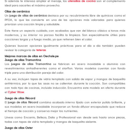
Si además te interesa ampliar el menaje, los
utensilios de cocina
son el complemento
ideal para sacarles el máximo provecho.
Ollas de cerámica
Un
juego de ollas de cerámica
destaca por su recubrimiento libre de químicos como el
PFOA, lo que las convierte en una de las opciones más valoradas para quienes
priorizan una cocción limpia y saludable.
Este tiene un aspecto cuidado, con acabados que van del blanco clásico a tonos más
modernos, y su interior no poroso facilita la limpieza. Son especialmente útiles para
cocciones largas y a fuego medio, ya que retienen bien el calor.
Quienes buscan opciones igualmente prácticas para el día a día también pueden
revisar la categoría de
teteras
.
Mejores marcas de ollas en Oechsle.pe
Juego de ollas Tramontina
Los
juegos de ollas Tramontina
se fabrican en acero inoxidable o aluminio con
revestimientos antiadherentes como el starflon. Varios modelos cuentan con fondo
triple para una distribución pareja del calor.
A su vez, incluyen tapas de vidrio templado con salida de vapor y mangos de baquelita
antitérmica, por lo que las asas no se calientan durante la cocción. Son compatibles
con todo tipo de cocinas, incluida inducción. Encuentra este modelo en oferta durante
el
Cyber Wow
.
Juego de ollas Récord
El
juego de ollas Récord
combina acabado interno lijado con exterior pulido brillante, y
sus modelos en acero inoxidable incorporan un fondo difusor encapsulado que reduce
el tiempo de cocción y conserva mejor los nutrientes.
Líneas como Encanto, Belleza, Dalia y Professional van desde seis hasta once piezas,
todas con tapas de vidrio templado y mangos de baquelita aislante.
Juego de ollas Oster