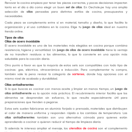
Renovar la cocina empieza por tener las piezas correctas, y pocas decisiones impactan
tanto en el día a día como elegir un buen
set de ollas
. En Oechsle.pe hay una amplia
selección de
ollas
pensadas para distintos estilos de cocina, presupuestos y
necesidades.
Cada pieza se complementa entre sí en material, tamaño y diseño, lo que facilita la
organización y el uso cotidiano en la cocina. Elige tu
juego de ollas
ideal en nuestra
tienda online.
Tipos de ollas
Ollas de acero inoxidable
El acero inoxidable es uno de los materiales más elegidos en cocina porque combina
resistencia, higiene y versatilidad. Un
juego de ollas de acero inoxidable
tiene la ventaja
de no transferir residuos a los alimentos, lo que lo convierte en una opción más
saludable para la cocción diaria.
Otro punto a favor es que la mayoría de estos sets son compatibles con todo tipo de
cocinas: gas, eléctrica, vitrocerámica e inducción. Para complementar tu compra,
también vale la pena revisar la categoría de
sartenes
, donde hay opciones con el
mismo nivel de acabado y durabilidad.
Ollas antiadherentes
Si lo que buscas es cocinar con menos aceite y limpiar en menos tiempo, un
juego de
ollas antiadherente
es la opción más práctica. El recubrimiento interior facilita que los
alimentos se desprendan sin esfuerzo, lo que resulta especialmente útil para
preparaciones que tienden a pegarse.
Estos sets suelen fabricarse en aluminio forjado o prensado, materiales que distribuyen
el calor de manera uniforme y responden rápido a los cambios de temperatura. Las
ollas antiadherentes
también son una alternativa cómoda para quienes están
aprendiendo a cocinar o quieren reducir el tiempo de limpieza diaria.
Si además te interesa ampliar el menaje, los
utensilios de cocina
son el complemento