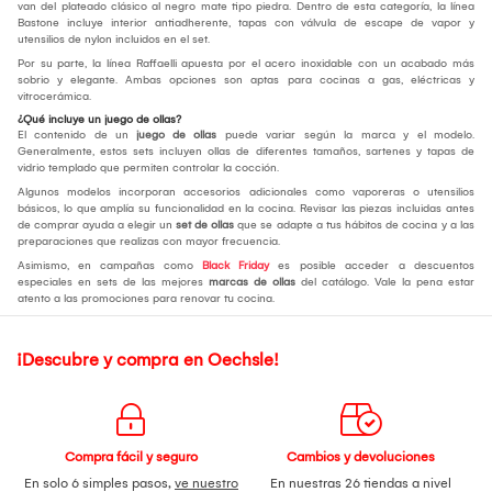
van del plateado clásico al negro mate tipo piedra. Dentro de esta categoría, la línea
Bastone incluye interior antiadherente, tapas con válvula de escape de vapor y
utensilios de nylon incluidos en el set.
Por su parte, la línea Raffaelli apuesta por el acero inoxidable con un acabado más
sobrio y elegante. Ambas opciones son aptas para cocinas a gas, eléctricas y
vitrocerámica.
¿Qué incluye un juego de ollas?
El contenido de un
juego de ollas
puede variar según la marca y el modelo.
Generalmente, estos sets incluyen ollas de diferentes tamaños, sartenes y tapas de
vidrio templado que permiten controlar la cocción.
Algunos modelos incorporan accesorios adicionales como vaporeras o utensilios
básicos, lo que amplía su funcionalidad en la cocina. Revisar las piezas incluidas antes
de comprar ayuda a elegir un
set de ollas
que se adapte a tus hábitos de cocina y a las
preparaciones que realizas con mayor frecuencia.
Asimismo, en campañas como
Black Friday
es posible acceder a descuentos
especiales en sets de las mejores
marcas de ollas
del catálogo. Vale la pena estar
atento a las promociones para renovar tu cocina.
¡Descubre y compra en Oechsle!
Compra fácil y seguro
Cambios y devoluciones
En solo 6 simples pasos,
ve nuestro
En nuestras 26 tiendas a nivel