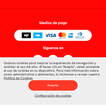
Medios de pago
Síguenos en
Usamos cookies para mejorar su experiencia de navegación y
analizar el uso del sitio. Al hacer clic en “Acepto”, usted consiente
el uso de cookies en su dispositivo. Para más información sobre
cómo administrarlas o eliminarlas, lo invitamos a revisar nuestra
Política de Cookies
.
Tienda 100% Segura
Aceptar
Tiendas Peruanas S.A. R.U.C. Nº 20493020618. Todos los derechos
reservados. Av. Aviación 2405 Piso 3, San Borja
Configuración de cookies
Precios disponibles solo en www.oechsle.pe. Precios online publicados
pueden incluir descuento adicional. Precios sujetos a variaciones sin
previo aviso. Productos sujetos a disponibilidad de stock