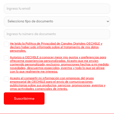
He leído la Política de Privacidad de Canales Digitales OECHSLE y
declaro haber sido informado sobre el tratamiento de mis datos
personales.
Autorizo a OECHSLE a conocer mejor mis gustos y preferencias para
ofrecerme experiencias personalizadas. Acepto que me envien
contenido personalizado, exclusivo, promociones hechas a mi medida,
novedades, descuentos especiales, eventos y todo lo que se alinee
con lo que realmente me interesa.
Acepto el compartir mi información con empresas del grupo
empresarial de OECHSLE para el envío de comunicaciones
publicitarias sobre sus productos, servicios, promociones, eventos y
otras actividades comerciales de interés.
Suscribirme