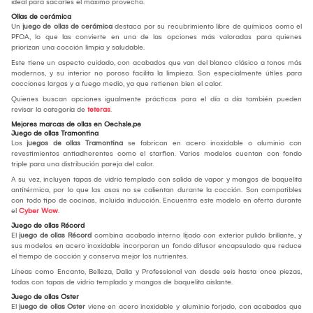
ideal para sacarles el máximo provecho.
Ollas de cerámica
Un
juego de ollas de cerámica
destaca por su recubrimiento libre de químicos como el
PFOA, lo que las convierte en una de las opciones más valoradas para quienes
priorizan una cocción limpia y saludable.
Este tiene un aspecto cuidado, con acabados que van del blanco clásico a tonos más
modernos, y su interior no poroso facilita la limpieza. Son especialmente útiles para
cocciones largas y a fuego medio, ya que retienen bien el calor.
Quienes buscan opciones igualmente prácticas para el día a día también pueden
revisar la categoría de
teteras
.
Mejores marcas de ollas en Oechsle.pe
Juego de ollas Tramontina
Los
juegos de ollas Tramontina
se fabrican en acero inoxidable o aluminio con
revestimientos antiadherentes como el starflon. Varios modelos cuentan con fondo
triple para una distribución pareja del calor.
A su vez, incluyen tapas de vidrio templado con salida de vapor y mangos de baquelita
antitérmica, por lo que las asas no se calientan durante la cocción. Son compatibles
con todo tipo de cocinas, incluida inducción. Encuentra este modelo en oferta durante
el
Cyber Wow
.
Juego de ollas Récord
El
juego de ollas Récord
combina acabado interno lijado con exterior pulido brillante, y
sus modelos en acero inoxidable incorporan un fondo difusor encapsulado que reduce
el tiempo de cocción y conserva mejor los nutrientes.
Líneas como Encanto, Belleza, Dalia y Professional van desde seis hasta once piezas,
todas con tapas de vidrio templado y mangos de baquelita aislante.
Juego de ollas Oster
El
juego de ollas Oster
viene en acero inoxidable y aluminio forjado, con acabados que