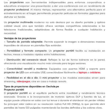
Los
proyectores
son herramientas indispensables para entornos corporativos o
educativos al exponer una presentación o dar una conferencia con un rendimiento de
proyector profesional
. Al mismo tiempo, representan una alternativa perfecta para el
entretenimiento en el hogar, permitiendo proyectar películas en formatos gigantes para
disfrutar en familia.
Un
proyector multimedia
moderno no solo destaca por su diseño portable y óptima
calidad visual, sino que también ofrece ventajas competitivas relacionadas a los
televisores tradicionales, adaptándose de forma flexible a cualquier habitación y
necesidad.
Ventajas de los proyectores
- Tamaño de pantalla adaptable:
Permite expandir la imagen a dimensiones masivas
imposibles de alcanzar en pantallas fijas estándar.
- Portabilidad y formato compacto:
Un
proyector portátil
facilita su instalación en
techos, mesas o traslados rápidos entre habitaciones.
- Disminución del cansancio visual:
Reflejan la luz de forma indirecta en la pared,
ofreciendo una visualización mucho más cómoda para largas sesiones.
- Conectividad versátil y moderna:
Equipados con puertos HDMI y soporte para
proyector de LED
con entradas USB, conectándose fácilmente a
laptops
o
celulares
.
- Flexibilidad en el día a día:
El
mini proyector
o los modelos avanzados sirven para
streaming,
videojuegos
, cine en casa o trabajo remoto.
Tipos de proyectores disponibles en Oechsle.pe
Proyector portátil
El
proyector portátil
es el equilibrio perfecto entre movilidad y rendimiento técnico
avanzado. Gracias a la incorporación de motores ópticos DLP y fuentes de luz, el
equipo puede utilizarse en salas con luz tenue o durante el atardecer sin perder nitidez.
Su principal valor radica en su resolución nativa Full HD (1080p), lo que permite abrir
pantallas de hasta 120 pulgadas manteniendo los bordes definidos y los colores vivos.