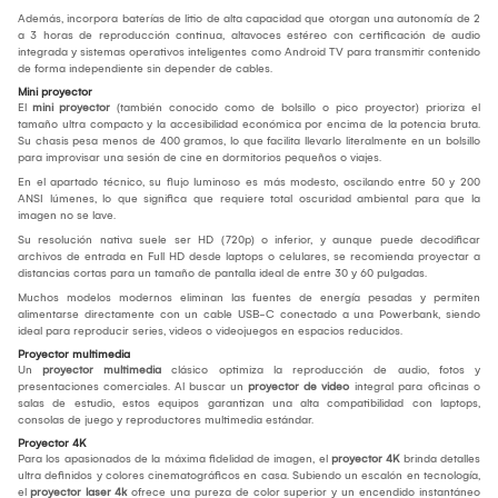
Además, incorpora baterías de litio de alta capacidad que otorgan una autonomía de 2
a 3 horas de reproducción continua, altavoces estéreo con certificación de audio
integrada y sistemas operativos inteligentes como Android TV para transmitir contenido
de forma independiente sin depender de cables.
Mini proyector
El
mini proyector
(también conocido como de bolsillo o pico proyector) prioriza el
tamaño ultra compacto y la accesibilidad económica por encima de la potencia bruta.
Su chasis pesa menos de 400 gramos, lo que facilita llevarlo literalmente en un bolsillo
para improvisar una sesión de cine en dormitorios pequeños o viajes.
En el apartado técnico, su flujo luminoso es más modesto, oscilando entre 50 y 200
ANSI lúmenes, lo que significa que requiere total oscuridad ambiental para que la
imagen no se lave.
Su resolución nativa suele ser HD (720p) o inferior, y aunque puede decodificar
archivos de entrada en Full HD desde laptops o celulares, se recomienda proyectar a
distancias cortas para un tamaño de pantalla ideal de entre 30 y 60 pulgadas.
Muchos modelos modernos eliminan las fuentes de energía pesadas y permiten
alimentarse directamente con un cable USB-C conectado a una Powerbank, siendo
ideal para reproducir series, videos o videojuegos en espacios reducidos.
Proyector multimedia
Un
proyector multimedia
clásico optimiza la reproducción de audio, fotos y
presentaciones comerciales. Al buscar un
proyector de video
integral para oficinas o
salas de estudio, estos equipos garantizan una alta compatibilidad con laptops,
consolas de juego y reproductores multimedia estándar.
Proyector 4K
Para los apasionados de la máxima fidelidad de imagen, el
proyector 4K
brinda detalles
ultra definidos y colores cinematográficos en casa. Subiendo un escalón en tecnología,
el
proyector laser 4k
ofrece una pureza de color superior y un encendido instantáneo