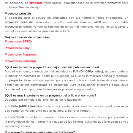
sin depender de
lámparas
tradicionales, convirtiéndose en la inversión definitiva para
un Home Theater de lujo.
Proyector para día
Si necesitas usar el equipo en ambientes con luz natural o focos encendidos, un
proyector para día
equipado con alto nivel de lúmenes ANSI es crucial. Estos
proyectores
logran vencer la iluminación ambiental, manteniendo los textos legibles y
los colores vivos incluso a plena luz de la tarde.
Mejores marcas de proyectores
Proyectores EPSON
Proyectores Sony
Proyectores Panasonic
Proyectores Samsung
¿Qué resolución de proyector es mejor para ver películas en casa?
Para cine en casa, la resolución mínima ideal es
Full HD (1080p nativo)
, ya que mantiene
la nitidez en pantallas de hasta 120 pulgadas. Si buscas la máxima calidad y realismo,
un
proyector 4K
es la mejor opción, porque cuadruplica el nivel de detalle y optimiza el
contenido de las plataformas de streaming. Evita resoluciones inferiores como 480p
para tu sala principal, pues la imagen se pixelará al agrandarla.
¿Qué es más importante en un proyector: el brillo o el contraste?
Depende por completo del nivel de luz de la habitación:
- El brillo (ANSI Lúmenes):
Es lo más importante en salas iluminadas o salas de estar
con ventanas, ya que evita que la luz natural borre la imagen.
- El contraste:
Es el factor clave en habitaciones oscuras o dormitorios, porque define
la profundidad de los negros y la riqueza de los colores, evitando que la imagen se vea
lavada o grisácea.
¿Un proyector láser es mejor que uno tradicional?