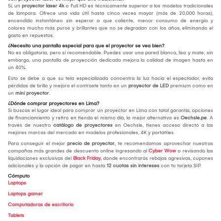
Sí, un
proyector laser 4k
o Full HD es técnicamente superior a los modelos tradicionales
de lámpara. Ofrece una vida útil hasta cinco veces mayor (más de 20,000 horas),
encendido instantáneo sin esperar a que caliente, menor consumo de energía y
colores mucho más puros y brillantes que no se degradan con los años, eliminando el
gasto en repuestos.
¿Necesito una pantalla especial para que el proyector se vea bien?
No es obligatoria, pero sí recomendable. Puedes usar una pared blanca, lisa y mate; sin
embargo, una pantalla de proyección dedicada mejora la calidad de imagen hasta en
un 40%.
Esto se debe a que su tela especializada concentra la luz hacia el espectador, evita
pérdidas de brillo y mejora el contraste tanto en un
proyector de LED
premium como en
un
mini proyector
.
¿Dónde comprar proyectores en Lima?
Si buscas el lugar ideal para comprar un proyector en Lima con total garantía, opciones
de financiamiento y retiro en tienda el mismo día, la mejor alternativa es
Oechsle.pe
. A
través de nuestro
catálogo de proyectores
en Oechsle, tienes acceso directo a las
mejores marcas del mercado en modelos profesionales, 4K y portátiles.
Para conseguir el mejor
precio de proyector
, te recomendamos aprovechar nuestras
campañas más grandes de descuento online ingresando al
Cyber Wow
o revisando las
liquidaciones exclusivas del
Black Friday
, donde encontrarás rebajas agresivas, cupones
adicionales y la opción de pagar en hasta
12 cuotas sin intereses
con tu tarjeta SIP.
Cómputo
Laptops
Laptops gamer
Computadoras de escritorio
Tablets