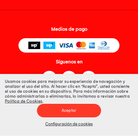
Medios de pago
Síguenos en
Usamos cookies para mejorar su experiencia de navegación y
analizar el uso del sitio. Al hacer clic en “Acepto”, usted consiente
el uso de cookies en su dispositivo. Para más información sobre
cómo administrarlas o eliminarlas, lo invitamos a revisar nuestra
Política de Cookies
.
Tienda 100% Segura
Aceptar
Tiendas Peruanas S.A. R.U.C. Nº 20493020618. Todos los derechos
reservados. Av. Aviación 2405 Piso 3, San Borja
Configuración de cookies
Precios disponibles solo en www.oechsle.pe. Precios online publicados
pueden incluir descuento adicional. Precios sujetos a variaciones sin
previo aviso. Productos sujetos a disponibilidad de stock