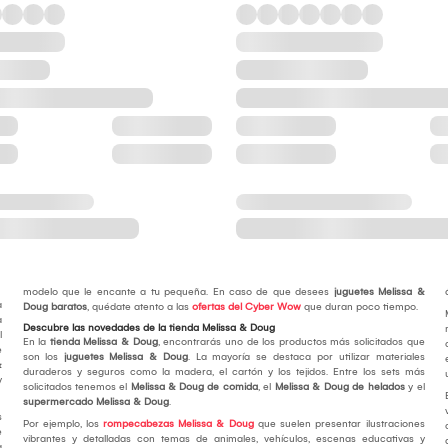
modelo que le encante a tu pequeña. En caso de que desees
juguetes
Melissa &
a
Doug baratos
, quédate atento a las
ofertas del Cyber Wow
que duran poco tiempo.
a
Descubre las novedades de la tienda Melissa & Doug
l
En la
tienda Melissa & Doug
, encontrarás uno de los productos más solicitados que
e
son los
juguetes Melissa & Doug
. La mayoría se destaca por utilizar materiales
&
duraderos y seguros como la madera, el cartón y los tejidos. Entre los sets más
y
solicitados tenemos el
Melissa & Doug de comida
, el
Melissa & Doug de helados
y el
supermercado Melissa & Doug
.
s
Por ejemplo, los
rompecabezas Melissa & Doug
que suelen presentar ilustraciones
e
vibrantes y detalladas con temas de animales, vehículos, escenas educativas y
a