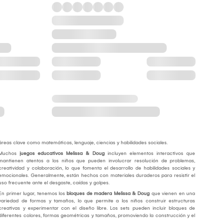
áreas clave como matemáticas, lenguaje, ciencias y habilidades sociales.
Muchos
juegos educativos Melissa & Doug
incluyen elementos interactivos que
mantienen atentos a los niños que pueden involucrar resolución de problemas,
creatividad y colaboración, lo que fomenta el desarrollo de habilidades sociales y
emocionales. Generalmente, están hechos con materiales duraderos para resistir el
uso frecuente ante el desgaste, caídas y golpes.
En primer lugar, tenemos los
bloques de madera Melissa & Doug
que vienen en una
variedad de formas y tamaños, lo que permite a los niños construir estructuras
creativas y experimentar con el diseño libre. Los sets pueden incluir bloques de
diferentes colores, formas geométricas y tamaños, promoviendo la construcción y el