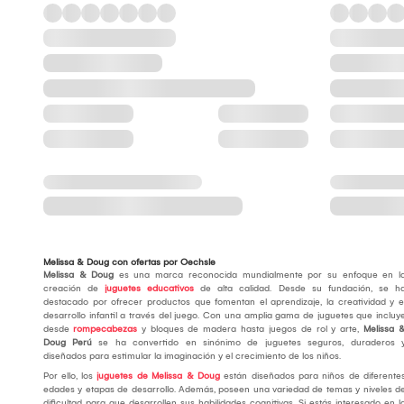
Melissa & Doug con ofertas por Oechsle
Melissa & Doug
es una marca reconocida mundialmente por su enfoque en l
creación de
juguetes educativos
de alta calidad. Desde su fundación, se h
destacado por ofrecer productos que fomentan el aprendizaje, la creatividad y e
desarrollo infantil a través del juego. Con una amplia gama de juguetes que incluy
desde
rompecabezas
y bloques de madera hasta juegos de rol y arte,
Melissa 
Doug Perú
se ha convertido en sinónimo de juguetes seguros, duraderos 
diseñados para estimular la imaginación y el crecimiento de los niños.
Por ello, los
juguetes de Melissa & Doug
están diseñados para niños de diferente
edades y etapas de desarrollo. Además, poseen una variedad de temas y niveles d
dificultad para que desarrollen sus habilidades cognitivas. Si estás interesado en l