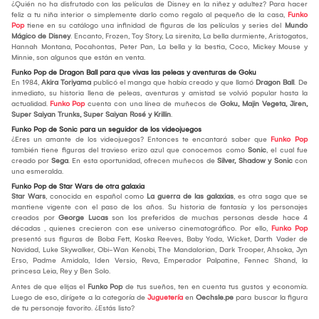
¿Quién no ha disfrutado con las películas de Disney en la niñez y adultez? Para hacer
feliz a tu niña interior o simplemente darlo como regalo al pequeño de la casa,
Funko
Pop
tiene en su catálogo una infinidad de figuras de las películas y series del
Mundo
Mágico de Disney
. Encanto, Frozen, Toy Story, La sirenita, La bella durmiente, Aristogatos,
Hannah Montana, Pocahontas, Peter Pan, La bella y la bestia, Coco, Mickey Mouse y
Minnie, son algunos que están en venta.
Funko Pop de Dragon Ball para que vivas las peleas y aventuras de Goku
En 1984,
Akira Toriyama
publicó el manga que había creado y que llamó
Dragon Ball
. De
inmediato, su historia llena de peleas, aventuras y amistad se volvió popular hasta la
actualidad.
Funko Pop
cuenta con una línea de muñecos de
Goku, Majin Vegeta, Jiren,
Super Saiyan Trunks, Super Saiyan Rosé y Krillin
.
Funko Pop de Sonic para un seguidor de los videojuegos
¿Eres un amante de los videojuegos? Entonces te encantará saber que
Funko Pop
también tiene figuras del travieso erizo azul que conocemos como
Sonic
, el cual fue
creado por
Sega
. En esta oportunidad, ofrecen muñecos de
Silver, Shadow y Sonic
con
una esmeralda.
Funko Pop de Star Wars de otra galaxia
Star Wars
, conocida en español como
La guerra de las galaxias
, es otra saga que se
mantiene vigente con el paso de los años. Su historia de fantasía y los personajes
creados por
George Lucas
son los preferidos de muchas personas desde hace 4
décadas , quienes crecieron con ese universo cinematográfico. Por ello,
Funko Pop
presentó sus figuras de Boba Fett, Koska Reeves, Baby Yoda, Wicket, Darth Vader de
Navidad, Luke Skywalker, Obi-Wan Kenobi, The Mandalorian, Dark Trooper, Ahsoka, Jyn
Erso, Padme Amidala, Iden Versio, Reva, Emperador Palpatine, Fennec Shand, la
princesa Leia, Rey y Ben Solo.
Antes de que elijas el
Funko Pop
de tus sueños, ten en cuenta tus gustos y economía.
Luego de eso, dirígete a la categoría de
Juguetería
en
Oechsle.pe
para buscar la figura
de tu personaje favorito. ¿Estás listo?