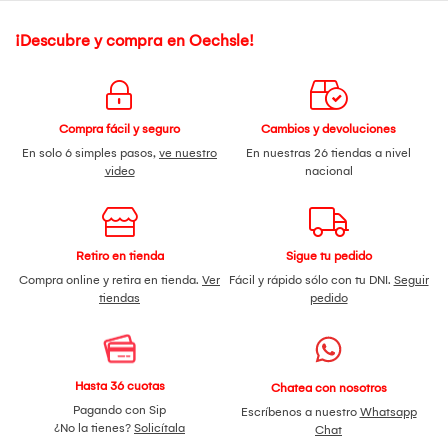
¡Descubre y compra en Oechsle!
Compra fácil y seguro
Cambios y devoluciones
En solo 6 simples pasos,
ve nuestro
En nuestras 26 tiendas a nivel
video
nacional
Retiro en tienda
Sigue tu pedido
Compra online y retira en tienda.
Ver
Fácil y rápido sólo con tu DNI.
Seguir
tiendas
pedido
Hasta 36 cuotas
Chatea con nosotros
Pagando con Sip
Escríbenos a nuestro
Whatsapp
¿No la tienes?
Solicítala
Chat