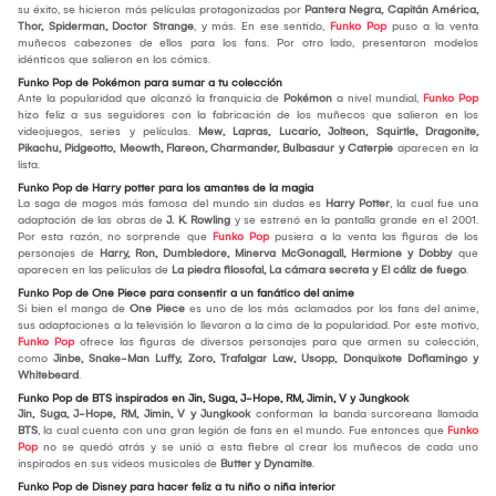
su éxito, se hicieron más películas protagonizadas por
Pantera Negra, Capitán América,
Thor, Spiderman, Doctor Strange
, y más. En ese sentido,
Funko Pop
puso a la venta
muñecos cabezones de ellos para los fans. Por otro lado, presentaron modelos
idénticos que salieron en los cómics.
Funko Pop de Pokémon para sumar a tu colección
Ante la popularidad que alcanzó la franquicia de
Pokémon
a nivel mundial,
Funko Pop
hizo feliz a sus seguidores con la fabricación de los muñecos que salieron en los
videojuegos, series y películas.
Mew, Lapras, Lucario, Jolteon, Squirtle, Dragonite,
Pikachu, Pidgeotto, Meowth, Flareon, Charmander, Bulbasaur y Caterpie
aparecen en la
lista.
Funko Pop de Harry potter para los amantes de la magia
La saga de magos más famosa del mundo sin dudas es
Harry Potter
, la cual fue una
adaptación de las obras de
J. K. Rowling
y se estrenó en la pantalla grande en el 2001.
Por esta razón, no sorprende que
Funko Pop
pusiera a la venta las figuras de los
personajes de
Harry, Ron, Dumbledore, Minerva McGonagall, Hermione y Dobby
que
aparecen en las películas de
La piedra filosofal, La cámara secreta y El cáliz de fuego
.
Funko Pop de One Piece para consentir a un fanático del anime
Si bien el manga de
One Piece
es uno de los más aclamados por los fans del anime,
sus adaptaciones a la televisión lo llevaron a la cima de la popularidad. Por este motivo,
Funko Pop
ofrece las figuras de diversos personajes para que armen su colección,
como
Jinbe, Snake-Man Luffy, Zoro, Trafalgar Law, Usopp, Donquixote Doflamingo y
Whitebeard
.
Funko Pop de BTS inspirados en Jin, Suga, J-Hope, RM, Jimin, V y Jungkook
Jin, Suga, J-Hope, RM, Jimin, V y Jungkook
conforman la banda surcoreana llamada
BTS
, la cual cuenta con una gran legión de fans en el mundo. Fue entonces que
Funko
Pop
no se quedó atrás y se unió a esta fiebre al crear los muñecos de cada uno
inspirados en sus videos musicales de
Butter y Dynamite
.
Funko Pop de Disney para hacer feliz a tu niño o niña interior