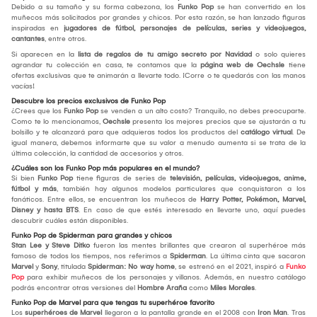
Debido a su tamaño y su forma cabezona, los
Funko Pop
se han convertido en los
muñecos más solicitados por grandes y chicos. Por esta razón, se han lanzado figuras
inspiradas en
jugadores de fútbol, personajes de películas, series y videojuegos,
cantantes
, entre otros.
Si aparecen en la
lista de regalos de tu amigo secreto por Navidad
o solo quieres
agrandar tu colección en casa, te contamos que la
página web de Oechsle
tiene
ofertas exclusivas que te animarán a llevarte todo. ¡Corre o te quedarás con las manos
vacías!
Descubre los precios exclusivos de Funko Pop
¿Crees que los
Funko Pop
se venden a un alto costo? Tranquilo, no debes preocuparte.
Como te lo mencionamos,
Oechsle
presenta los mejores precios que se ajustarán a tu
bolsillo y te alcanzará para que adquieras todos los productos del
catálogo virtual
. De
igual manera, debemos informarte que su valor a menudo aumenta si se trata de la
última colección, la cantidad de accesorios y otros.
¿Cuáles son los Funko Pop más populares en el mundo?
Si bien
Funko Pop
tiene figuras de series de
televisión, películas, videojuegos, anime,
fútbol y más
, también hay algunos modelos particulares que conquistaron a los
fanáticos. Entre ellos, se encuentran los muñecos de
Harry Potter, Pokémon, Marvel,
Disney y hasta BTS
. En caso de que estés interesado en llevarte uno, aquí puedes
descubrir cuáles están disponibles.
Funko Pop de Spiderman para grandes y chicos
Stan Lee y Steve Ditko
fueron las mentes brillantes que crearon al superhéroe más
famoso de todos los tiempos, nos referimos a
Spiderman
. La última cinta que sacaron
Marvel
y
Sony
, titulada
Spiderman: No way home
, se estrenó en el 2021, inspiró a
Funko
Pop
para exhibir muñecos de los personajes y villanos. Además, en nuestro catálogo
podrás encontrar otras versiones del
Hombre Araña
como
Miles Morales
.
Funko Pop de Marvel para que tengas tu superhéroe favorito
Los
superhéroes de Marvel
llegaron a la pantalla grande en el 2008 con
Iron Man
. Tras