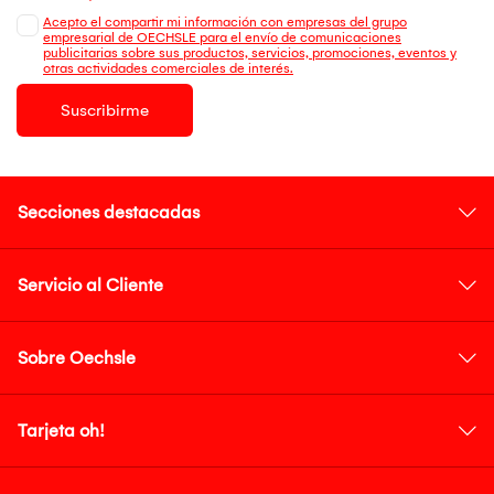
Acepto el compartir mi información con empresas del grupo
empresarial de OECHSLE para el envío de comunicaciones
publicitarias sobre sus productos, servicios, promociones, eventos y
otras actividades comerciales de interés.
Suscribirme
Secciones destacadas
Servicio al Cliente
Sobre Oechsle
Tarjeta oh!