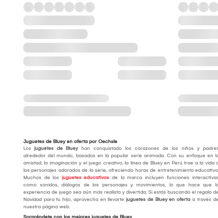
Juguetes de Bluey en oferta por Oechsle
Los
juguetes de Bluey
han conquistado los corazones de los niños y padre
alrededor del mundo, basados en la popular serie animada. Con su enfoque en l
amistad, la imaginación y el juego creativo, la línea de Bluey en Perú trae a la vida 
los personajes adorados de la serie, ofreciendo horas de entretenimiento educativo
Muchos de los
juguetes educativos
de la marca incluyen funciones interactiva
como sonidos, diálogos de los personajes y movimientos, lo que hace que l
experiencia de juego sea aún más realista y divertida. Si estás buscando el regalo d
Navidad para tu hijo, aprovecha en llevarte
juguetes de Bluey en oferta
a través d
nuestra página web.
Sorpréndete con los mejores juguetes de Bluey