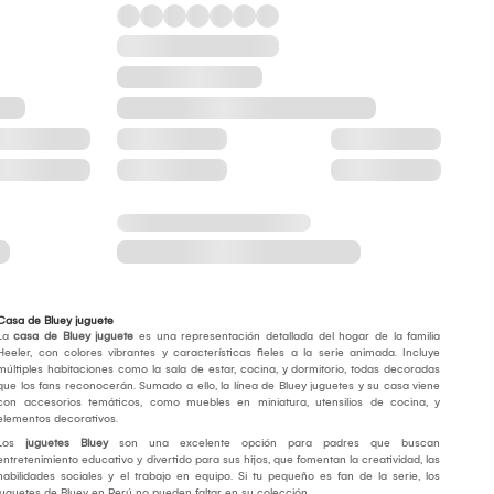
Casa de Bluey juguete
La
casa de Bluey juguete
es una representación detallada del hogar de la familia
Heeler, con colores vibrantes y características fieles a la serie animada. Incluye
múltiples habitaciones como la sala de estar, cocina, y dormitorio, todas decoradas
que los fans reconocerán. Sumado a ello, la línea de Bluey juguetes y su casa viene
con accesorios temáticos, como muebles en miniatura, utensilios de cocina, y
elementos decorativos.
Los
juguetes Bluey
son una excelente opción para padres que buscan
entretenimiento educativo y divertido para sus hijos, que fomentan la creatividad, las
habilidades sociales y el trabajo en equipo. Si tu pequeño es fan de la serie, los
juguetes de Bluey en Perú no pueden faltar en su colección.