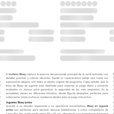
El
muñeco Bluey
captura la esencia del personaje principal de la serie animada con
s
detalles precisos y colores vibrantes. Desde su característico pelaje azul hasta sus
a
expresiones alegres, son fieles al diseño original del programa. Cabe señalar que la
a
línea de Bluey de juguete está diseñada para soportar el juego diario y presenta
.
acabados no tóxicos para garantizar la seguridad de los más pequeños. En la
s
actualidad, vienen en diferentes tamaños, desde figuras pequeñas perfectas para
a
coleccionar hasta muñecos medianos ideales para el juego interactivo.
e
Juguetes Bluey jumbo
e
Gracias a su tamaño imponente y su apariencia encantadora,
Bluey en juguete
jumbo
son perfectos para abrazar, decorar habitaciones o como compañeros de
juego. Por ello, suele medir entre 40 y 60 cm, ofreciendo una experiencia inmersiva