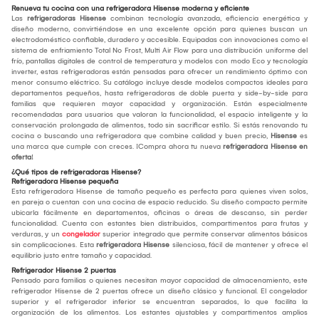
Renueva tu cocina con una refrigeradora Hisense moderna y eficiente
Las
refrigeradoras Hisense
combinan tecnología avanzada, eficiencia energética y
diseño moderno, convirtiéndose en una excelente opción para quienes buscan un
electrodoméstico confiable, duradero y accesible. Equipadas con innovaciones como el
sistema de enfriamiento Total No Frost, Multi Air Flow para una distribución uniforme del
frío, pantallas digitales de control de temperatura y modelos con modo Eco y tecnología
inverter, estas refrigeradoras están pensadas para ofrecer un rendimiento óptimo con
menor consumo eléctrico. Su catálogo incluye desde modelos compactos ideales para
departamentos pequeños, hasta refrigeradoras de doble puerta y side-by-side para
familias que requieren mayor capacidad y organización. Están especialmente
recomendadas para usuarios que valoran la funcionalidad, el espacio inteligente y la
conservación prolongada de alimentos, todo sin sacrificar estilo. Si estás renovando tu
cocina o buscando una refrigeradora que combine calidad y buen precio,
Hisense
es
una marca que cumple con creces. ¡Compra ahora tu nueva
refrigeradora Hisense en
oferta
!
¿Qué tipos de refrigeradoras Hisense?
Refrigeradora Hisense pequeña
Esta refrigeradora Hisense de tamaño pequeño es perfecta para quienes viven solos,
en pareja o cuentan con una cocina de espacio reducido. Su diseño compacto permite
ubicarla fácilmente en departamentos, oficinas o áreas de descanso, sin perder
funcionalidad. Cuenta con estantes bien distribuidos, compartimentos para frutas y
verduras, y un
congelador
superior integrado que permite conservar alimentos básicos
sin complicaciones. Esta
refrigeradora Hisense
silenciosa, fácil de mantener y ofrece el
equilibrio justo entre tamaño y capacidad.
Refrigerador Hisense 2 puertas
Pensado para familias o quienes necesitan mayor capacidad de almacenamiento, este
refrigerador Hisense de 2 puertas ofrece un diseño clásico y funcional. El congelador
superior y el refrigerador inferior se encuentran separados, lo que facilita la
organización de los alimentos. Los estantes ajustables y compartimentos amplios