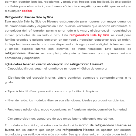
permiten guardar botellas, recipientes y productos frescos con facilidad. Es una opción
confiable para el uso diario, con buena eficiencia energética y un estilo que se adapta
a cualquier
cocina
.
Refrigerador Hisense Side by Side
Este modelo Side by Side de Hisense está pensado para hogares con mayor demanda
de almacenamiento y organización. Con puertas verticales que separan claramente el
congelador del refrigerador, permite tener todo a la vista y al alcance, sin necesidad de
mover productos de un lado a otro. Esta
refrigeradora Side by Side
es ideal para
familias grandes o quienes compran en cantidad y necesitan conservar todo en orden.
Incluye funciones modernas como dispensador de agua, control digital de temperatura
y amplio espacio interno con estantes de vidrio templado. Este modelo de
refrigeradoras Hisense
es completo, elegante y funcional para quienes valoran
comodidad y capacidad.
¿Qué debes tener en cuenta al comprar una refrigeradora Hisense?
- Capacidad (litros): según el tamaño de tu hogar y hábitos de compra.
- Distribución del espacio interior: ajusta bandejas, estantes y compartimentos a tu
gusto.
- Tipo de frío: No Frost para evitar escarcha y facilitar la limpieza.
- Nivel de ruido: los modelos Hisense son silenciosos, ideales para cocinas abiertas.
- Funciones adicionales: modo vacaciones, enfriamiento rápido, control de humedad.
- Consumo eléctrico: asegúrate de que tenga buena eficiencia energética.
En cuánto a la calidad, si estás con la duda si la
marca de refrigeradora Hisense es
buena
, ten en cuenta que elegir una
refrigeradora Hisense
es apostar por calidad,
tecnología y un estilo de vida más cómodo. Sea que vivas solo, en pareja o con toda tu