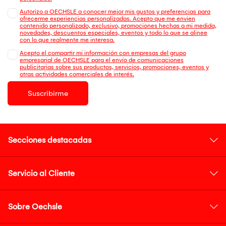
Autorizo a OECHSLE a conocer mejor mis gustos y preferencias para
ofrecerme experiencias personalizadas. Acepto que me envien
contenido personalizado, exclusivo, promociones hechas a mi medida,
novedades, descuentos especiales, eventos y todo lo que se alinee
con lo que realmente me interesa.
Acepto el compartir mi información con empresas del grupo
empresarial de OECHSLE para el envío de comunicaciones
publicitarias sobre sus productos, servicios, promociones, eventos y
otras actividades comerciales de interés.
Suscribirme
Secciones destacadas
Servicio al Cliente
Sobre Oechsle