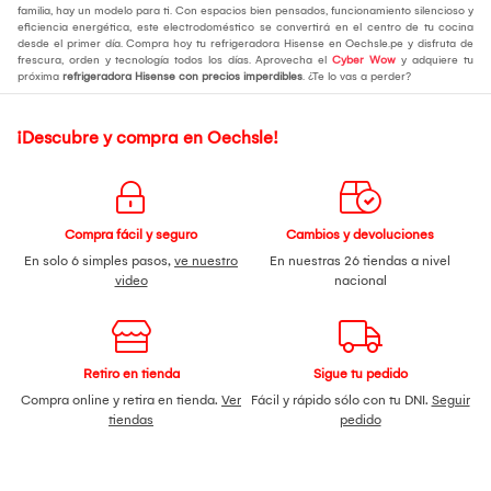
familia, hay un modelo para ti. Con espacios bien pensados, funcionamiento silencioso y
eficiencia energética, este electrodoméstico se convertirá en el centro de tu cocina
desde el primer día. Compra hoy tu refrigeradora Hisense en Oechsle.pe y disfruta de
frescura, orden y tecnología todos los días. Aprovecha el
Cyber Wow
y adquiere tu
próxima
refrigeradora Hisense con precios imperdibles
. ¿Te lo vas a perder?
¡Descubre y compra en Oechsle!
Compra fácil y seguro
Cambios y devoluciones
En solo 6 simples pasos,
ve nuestro
En nuestras 26 tiendas a nivel
video
nacional
Retiro en tienda
Sigue tu pedido
Compra online y retira en tienda.
Ver
Fácil y rápido sólo con tu DNI.
Seguir
tiendas
pedido