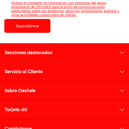
Acepto el compartir mi información con empresas del grupo
empresarial de OECHSLE para el envío de comunicaciones
publicitarias sobre sus productos, servicios, promociones, eventos y
otras actividades comerciales de interés.
Suscribirme
Secciones destacadas
Servicio al Cliente
Sobre Oechsle
Tarjeta oh!
Contáctanos