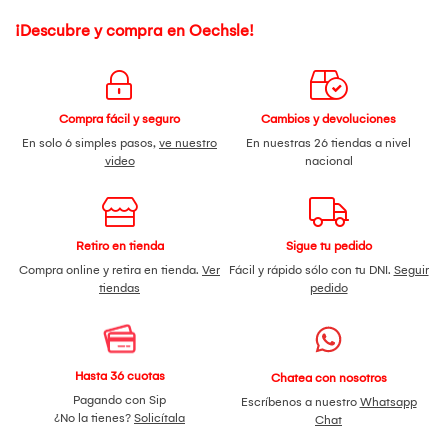
¡Descubre y compra en Oechsle!
Compra fácil y seguro
Cambios y devoluciones
En solo 6 simples pasos,
ve nuestro
En nuestras 26 tiendas a nivel
video
nacional
Retiro en tienda
Sigue tu pedido
Compra online y retira en tienda.
Ver
Fácil y rápido sólo con tu DNI.
Seguir
tiendas
pedido
Hasta 36 cuotas
Chatea con nosotros
Pagando con Sip
Escríbenos a nuestro
Whatsapp
¿No la tienes?
Solicítala
Chat