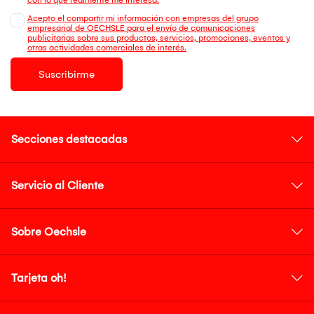
Acepto el compartir mi información con empresas del grupo
empresarial de OECHSLE para el envío de comunicaciones
publicitarias sobre sus productos, servicios, promociones, eventos y
otras actividades comerciales de interés.
Suscribirme
Secciones destacadas
Servicio al Cliente
Sobre Oechsle
Tarjeta oh!