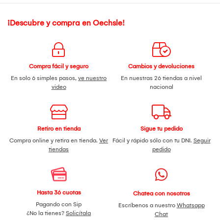
¡Descubre y compra en Oechsle!
Compra fácil y seguro
Cambios y devoluciones
En solo 6 simples pasos,
ve nuestro
En nuestras 26 tiendas a nivel
video
nacional
Retiro en tienda
Sigue tu pedido
Compra online y retira en tienda.
Ver
Fácil y rápido sólo con tu DNI.
Seguir
tiendas
pedido
Hasta 36 cuotas
Chatea con nosotros
Pagando con Sip
Escríbenos a nuestro
Whatsapp
¿No la tienes?
Solicítala
Chat