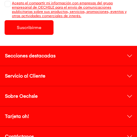
Acepto el compartir mi información con empresas del grupo
empresarial de OECHSLE para el envío de comunicaciones
publicitarias sobre sus productos, servicios, promociones, eventos y
otras actividades comerciales de interés.
Suscribirme
Secciones destacadas
Servicio al Cliente
Sobre Oechsle
Tarjeta oh!
Contáctanos