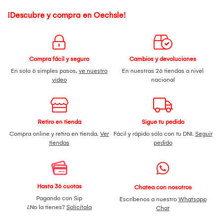
¡Descubre y compra en Oechsle!
Compra fácil y seguro
Cambios y devoluciones
En solo 6 simples pasos,
ve nuestro
En nuestras 26 tiendas a nivel
video
nacional
Retiro en tienda
Sigue tu pedido
Compra online y retira en tienda.
Ver
Fácil y rápido sólo con tu DNI.
Seguir
tiendas
pedido
Hasta 36 cuotas
Chatea con nosotros
Pagando con Sip
Escríbenos a nuestro
Whatsapp
¿No la tienes?
Solicítala
Chat