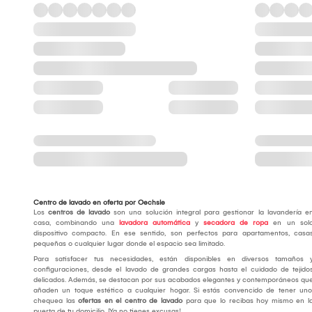
Centro de lavado en oferta por Oechsle
Los
centros de lavado
son una solución integral para gestionar la lavandería e
casa, combinando una
lavadora automática
y
secadora de ropa
en un sol
dispositivo compacto. En ese sentido, son perfectos para apartamentos, casa
pequeñas o cualquier lugar donde el espacio sea limitado.
Para satisfacer tus necesidades, están disponibles en diversos tamaños 
configuraciones, desde el lavado de grandes cargas hasta el cuidado de tejido
delicados. Además, se destacan por sus acabados elegantes y contemporáneos qu
añaden un toque estético a cualquier hogar. Si estás convencido de tener uno
chequea las
ofertas en el centro de lavado
para que lo recibas hoy mismo en l
puerta de tu domicilio. ¡Ya no tienes excusas!