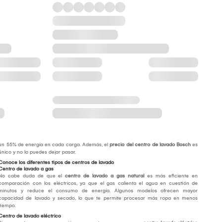
un 55% de energía en cada carga. Además, el
precio del centro de lavado Bosch
es
único y no lo puedes dejar pasar.
Conoce los diferentes tipos de centros de lavado
Centro de lavado a gas
No cabe duda de que el
centro de lavado a gas natural
es más eficiente en
comparación con los eléctricos, ya que el gas calienta el agua en cuestión de
minutos y reduce el consumo de energía. Algunos modelos ofrecen mayor
capacidad de lavado y secado, lo que te permite procesar más ropa en menos
tiempo.
Centro de lavado eléctrico