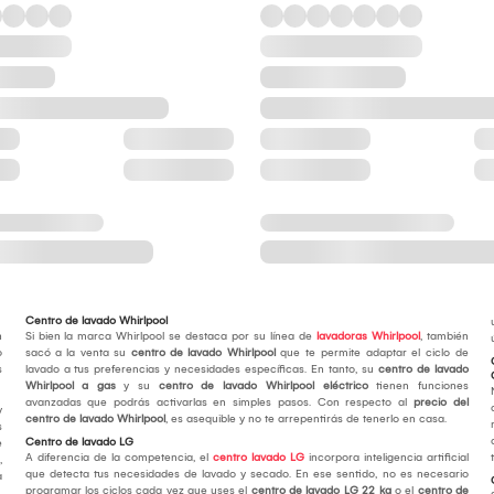
Centro de lavado Whirlpool
n
Si bien la marca Whirlpool se destaca por su línea de
lavadoras Whirlpool
, también
o
sacó a la venta su
centro de lavado Whirlpool
que te permite adaptar el ciclo de
s
lavado a tus preferencias y necesidades específicas. En tanto, su
centro de lavado
Whirlpool a gas
y su
centro de lavado Whirlpool eléctrico
tienen funciones
avanzadas que podrás activarlas en simples pasos. Con respecto al
precio del
y
centro de lavado Whirlpool
, es asequible y no te arrepentirás de tenerlo en casa.
s
Centro de lavado LG
e
A diferencia de la competencia, el
centro lavado LG
incorpora inteligencia artificial
,
que detecta tus necesidades de lavado y secado. En ese sentido, no es necesario
a
programar los ciclos cada vez que uses el
centro de lavado LG 22 kg
o el
centro de