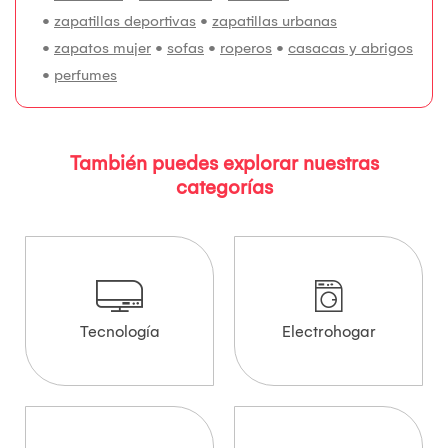
•
zapatillas deportivas
•
zapatillas urbanas
•
zapatos mujer
•
sofas
•
roperos
•
casacas y abrigos
•
perfumes
También puedes explorar nuestras
categorías
Tecnología
Electrohogar