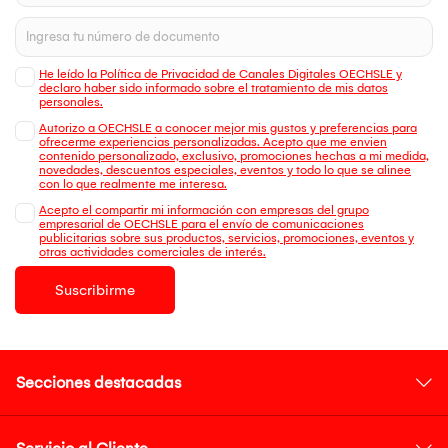
He leído la Política de Privacidad de Canales Digitales OECHSLE y
declaro haber sido informado sobre el tratamiento de mis datos
personales.
Autorizo a OECHSLE a conocer mejor mis gustos y preferencias para
ofrecerme experiencias personalizadas. Acepto que me envien
contenido personalizado, exclusivo, promociones hechas a mi medida,
novedades, descuentos especiales, eventos y todo lo que se alinee
con lo que realmente me interesa.
Acepto el compartir mi información con empresas del grupo
empresarial de OECHSLE para el envío de comunicaciones
publicitarias sobre sus productos, servicios, promociones, eventos y
otras actividades comerciales de interés.
Suscribirme
Secciones destacadas