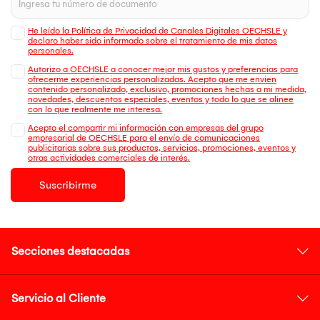
He leído la Política de Privacidad de Canales Digitales OECHSLE y
declaro haber sido informado sobre el tratamiento de mis datos
personales.
Autorizo a OECHSLE a conocer mejor mis gustos y preferencias para
ofrecerme experiencias personalizadas. Acepto que me envien
contenido personalizado, exclusivo, promociones hechas a mi medida,
novedades, descuentos especiales, eventos y todo lo que se alinee
con lo que realmente me interesa.
Acepto el compartir mi información con empresas del grupo
empresarial de OECHSLE para el envío de comunicaciones
publicitarias sobre sus productos, servicios, promociones, eventos y
otras actividades comerciales de interés.
Suscribirme
Secciones destacadas
Servicio al Cliente