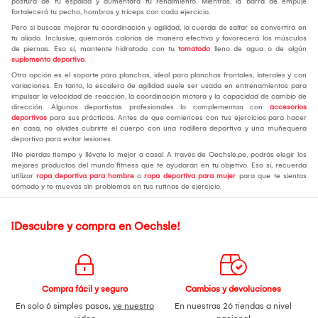
postura de tu espalda y aumentará tu rendimiento. Mientras, la barra de empuje
fortalecerá tu pecho, hombros y tríceps con cada ejercicio.
Pero si buscas mejorar tu coordinación y agilidad, la cuerda de saltar se convertirá en
tu aliado. Inclusive, quemarás calorías de manera efectiva y favorecerá los músculos
de piernas. Eso sí, mantente hidratado con tu
tomatodo
lleno de agua o de algún
suplemento deportivo
.
Otra opción es el soporte para planchas, ideal para planchas frontales, laterales y con
variaciones. En tanto, la escalera de agilidad suele ser usada en entrenamientos para
impulsar la velocidad de reacción, la coordinación motora y la capacidad de cambio de
dirección. Algunos deportistas profesionales lo complementan con
accesorios
deportivos
para sus prácticas. Antes de que comiences con tus ejercicios para hacer
en casa, no olvides cubrirte el cuerpo con una rodillera deportiva y una muñequera
deportiva para evitar lesiones.
¡No pierdas tiempo y llévate lo mejor a casa! A través de Oechsle.pe, podrás elegir los
mejores productos del mundo fitness que te ayudarán en tu objetivo. Eso sí, recuerda
utilizar
ropa deportiva para hombre
o
ropa deportiva para mujer
para que te sientas
cómodo y te muevas sin problemas en tus rutinas de ejercicio.
¡Descubre y compra en Oechsle!
Compra fácil y seguro
Cambios y devoluciones
En solo 6 simples pasos,
ve nuestro
En nuestras 26 tiendas a nivel