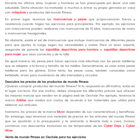
Durante los últimos años, mujeres y hombres se han preocupado por llevar una vida
saludable. Dicha situación ha motivado a muchos a armar su propio gimnasio en casa
con
máquinas
y productos del mundo fitness.
En primer lugar, tenemos las
mancuernas y pesas
que proporcionarán fuerza y
resistencia cuando hagas tus ejercicios para principiantes. Por ejemplo, los ejercicios
con mancuernas pueden realizarse con mancuernas de 10 kilos, mancuernas de mano
o mancuernas hexagonales.
No obstante, existe el set de mancuernas que incluye mancuernas de diferentes pesos
para que ajustes la carga según tus necesidades y metas. Para un buen soporte,
asegúrate de ponerte las
zapatillas deportivas para hombre
o
zapatillas deportivas
para mujer
que sean correctas y de tu talla.
De igual manera, las pesas para hacer ejercicio más efectivas son las pesas tobilleras
que se adaptan a la forma y tamaño de tus tobillos. Generalmente, se usan estas pesas
tobilleras para los glúteos. Entre tanto, las pesas rusas, también conocidas como
kettebells, sirven para movimiento de alta intensidad y circuitos.
Descubre los precios de los productos de mundo fitness
¿Quieres comprar productos del mundo fitness? Si tu respuesta es afirmativa, estás en
el lugar correcto. Por ese motivo, debes chequear los diferentes precios que ofrecen
las mejores marcas que venden en la página web de Oechsle. Por ejemplo, tenemos la
marca
Adidas
que evalúa sus costos de acuerdo a los materiales que utiliza para
elaborar sus artículos.
Asimismo, los precios de la marca
Muvo
dependen de sus características y beneficios.
Sin embargo, aquí tenemos una variedad de precios en los artículos del mundo fitness
que se ajustarán a tu presupuesto y te animarán a llevarte todo a casa. Incluso,
contamos con descuentos exclusivos en las temporadas de los
Cyber Days
y
Cyber
Wow
.
Venta de mundo fitness en Oechsle para tus ejercicios