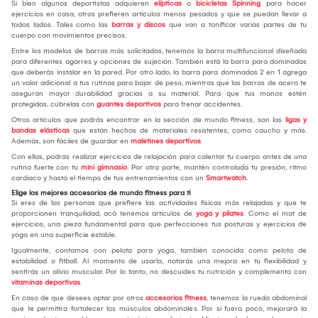
Si bien algunos deportistas adquieren
elípticas
o
bicicletas Spinning
para hacer
ejercicios en casa, otros prefieren artículos menos pesados y que se puedan llevar a
todos lados. Tales como las
barras y discos
que van a tonificar varias partes de tu
cuerpo con movimientos precisos.
Entre los modelos de barras más solicitados, tenemos la barra multifuncional diseñada
para diferentes agarres y opciones de sujeción. También está la barra para dominadas
que deberás instalar en la pared. Por otro lado, la barra para dominadas 2 en 1 agrega
un valor adicional a tus rutinas para bajar de peso, mientras que las barras de acero te
aseguran mayor durabilidad gracias a su material. Para que tus manos estén
protegidas, cúbrelas con
guantes deportivos
para frenar accidentes.
Otros artículos que podrás encontrar en la sección de mundo fitness, son las
ligas y
bandas elásticas
que están hechas de materiales resistentes, como caucho y más.
Además, son fáciles de guardar en
maletines deportivos
.
Con ellas, podrás realizar ejercicios de relajación para calentar tu cuerpo antes de una
rutina fuerte con tu
mini gimnasio
. Por otra parte, mantén controlada tu presión, ritmo
cardiaco y hasta el tiempo de tus entrenamientos con un
Smartwatch
.
Elige los mejores accesorios de mundo fitness para ti
Si eres de las personas que prefiere las actividades físicas más relajadas y que te
proporcionen tranquilidad, acá tenemos artículos de
yoga y pilates
. Como el mat de
ejercicios, una pieza fundamental para que perfecciones tus posturas y ejercicios de
yoga en una superficie estable.
Igualmente, contamos con pelota para yoga, también conocida como pelota de
estabilidad o fitball. Al momento de usarla, notarás una mejora en tu flexibilidad y
sentirás un alivio muscular. Por lo tanto, no descuides tu nutrición y complementa con
vitaminas deportivas
.
En caso de que desees optar por otros
accesorios fitness
, tenemos la rueda abdominal
que te permitirá fortalecer los músculos abdominales. Por si fuera poco, mejorará la