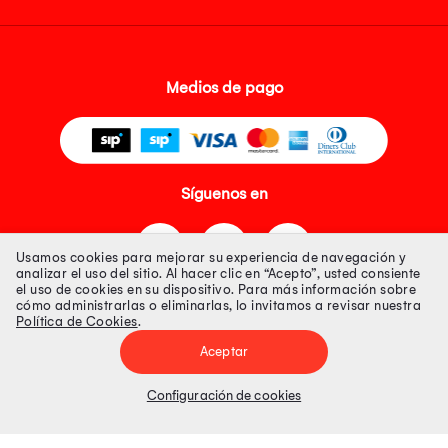
Medios de pago
Síguenos en
Usamos cookies para mejorar su experiencia de navegación y
analizar el uso del sitio. Al hacer clic en “Acepto”, usted consiente
el uso de cookies en su dispositivo. Para más información sobre
cómo administrarlas o eliminarlas, lo invitamos a revisar nuestra
Política de Cookies
.
Tienda 100% Segura
Aceptar
Tiendas Peruanas S.A. R.U.C. Nº 20493020618. Todos los derechos
reservados. Av. Aviación 2405 Piso 3, San Borja
Configuración de cookies
Precios disponibles solo en www.oechsle.pe. Precios online publicados
pueden incluir descuento adicional. Precios sujetos a variaciones sin
previo aviso. Productos sujetos a disponibilidad de stock
El Oficial de Protección de Datos Personales de Tiendas Peruanas S.A.