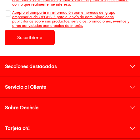
con lo que realmente me interesa.
Acepto el compartir mi información con empresas del grupo
empresarial de OECHSLE para el envío de comunicaciones
publicitarias sobre sus productos, servicios, promociones, eventos y
otras actividades comerciales de interés.
Suscribirme
Secciones destacadas
Servicio al Cliente
Sobre Oechsle
Tarjeta oh!