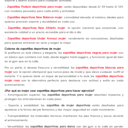
soporte y diseño icónico para cualquier actividad.
-
Zapatillas Podium deportivas para mujer
: están disponibles desde S/ 59 hasta S/ 129,
con modelos pensados para cada estilo y actividad.
-
Zapatillas deportivas New Balance mujer
: comodidad elevada al máximo, ideales para
quienes priorizan soporte y durabilidad en cada uso.
-
Zapatillas deportivas New Athletic mujer
: la opción nacional que sorprende, con
excelente calidad a un precio accesible para el día a día.
-
Zapatillas deportivas Under Armour mujer
: rendimiento sin concesiones, diseñadas
para quienes entrenan en serio y exigen lo mejor.
Colores de zapatillas deportivas de mujer
Si prefieres un look clásico y elegante, las
zapatillas deportivas negras para mujer
son
un básico que combina con todo, desde leggins hasta joggers, y funcionan igual de bien
en el gym que en la calle.
Por su parte, si deseas frescura y versatilidad, las
zapatillas deportivas blancas para
mujer
son la opción atemporal que nunca pasa de moda y que eleva cualquier outfit al
instante. Y si quieres darle un toque de personalidad a tu look, las
zapatillas deportivas
mujer rosa
son la alternativa perfecta para destacar con actitud y estilo en cada
entrenamiento.
¿Por qué es mejor usar zapatillas deportivas para hacer ejercicio?
- Amortiguación superior: las
zapatillas deportivas para mujer
absorben impactos y
protegen tus articulaciones en cada paso.
- Soporte y estabilidad: las
zapatillas de mujer deportivas
están diseñadas para
ajustarse a la forma del pie femenino y dar mayor seguridad en cada movimiento.
- Transpirabilidad: los materiales técnicos mantienen tus pies frescos y secos durante
el entrenamiento.
- Versatilidad: las
zapatillas deportivas para dama
van del gym a la calle sin perder