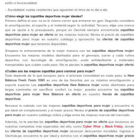
estilo ni funcionalidad.
- Durabilidad: suelas resistentes que aguantan el ritmo de tu día a día.
¿Cómo elegir las zapatillas deportivas mujer ideales?
Primero define el uso: no es lo mismo correr que entrenar en gym. Segundo, considera
la amortiguación, el soporte y el material según tu actividad. Tercero, elige una marca
que se ajuste a tu presupuesto, porque en Oechsle siempre encontrarás
zapatillas
deportivas para mujer en oferta
de las mejores marcas. Revisa el precio de zapatillas
deportivas para mujer en nuestro catálogo y aprovecha las
ofertas de zapatillas
deportivas mujer
que tenemos disponibles.
¡Empieza tu entrenamiento de la mejor manera con las
zapatillas deportivas mujer
!
Encuentra los mejores modelos diseñados para el gimnasio, correr y cada rutina
deportiva, con tecnología de amortiguación, suela antideslizante y materiales
transpirables que cuidan cada paso. ¡No te pierdas la
zapatillas deportivas mujer oferta
!
¿Cuáles son las mejores zapatillas para caminar para mujer?
Todo depende de lo que busques, pero si priorizas comodidad en cada paso, la
New
Balance Fresh Foam 1080
es una de las favoritas por su máxima amortiguación y
soporte superior. Las
zapatillas deportivas New Balance mujer
están diseñadas para
largas caminatas sin sacrificar confort. Lo mejor: puedes encontrar las
zapatillas
deportivas para mujer New Balance en oferta
en nuestra
tienda de zapatillas
deportivas
.
Renueva tu calzado con las mejores
zapatillas deportivas para mujer
y encuentra tu
par ideal sin complicaciones y al mejor precio. Revisa el
precio de zapatillas deportivas
para mujer
en nuestro catálogo online y elige entre las mejores marcas del mercado.
Además, no te pierdas las
zapatillas deportivas para mujer en oferta
que lanzamos en
nuestras campañas más esperadas del año, como
Cyber Wow
y
Black Friday
, donde
las
ofertas de zapatillas deportivas mujer
alcanzan descuentos increíbles. Ingresa a
Oechsle.pe, encuentra tu par ideal y estrena con el
zapatillas deportivas mujer precio