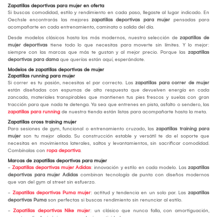
Zapatillas deportivas para mujer en oferta
Si buscas comodidad, estilo y rendimiento en cada paso, llegaste al lugar indicado. En
Oechsle encontrarás las mejores
zapatillas deportivas para mujer
pensadas para
acompañarte en cada entrenamiento, caminata o salida del día.
Desde modelos clásicos hasta los más modernos, nuestra selección de
zapatillas de
mujer deportivas
tiene todo lo que necesitas para moverte sin límites. Y lo mejor:
siempre con las marcas que más te gustan y al mejor precio. Porque las
zapatillas
deportivas para dama
que querías están aquí, esperándote.
Modelos de zapatillas deportivas de mujer
Zapatillas running para mujer
Si correr es tu pasión, necesitas el par correcto. Las
zapatillas para correr de mujer
están diseñadas con espumas de alta respuesta que devuelven energía en cada
zancada, materiales transpirables que mantienen tus pies frescos y suelas con gran
tracción para que nada te detenga. Ya sea que entrenes en pista, asfalto o sendero, las
zapatillas para running
de nuestra tienda están listas para acompañarte hasta la meta.
Zapatillas cross training mujer
Para sesiones de gym, funcional o entrenamiento cruzado, las
zapatillas training para
mujer
son tu mejor aliada. Su construcción estable y versátil te da el soporte que
necesitas en movimientos laterales, saltos y levantamientos, sin sacrificar comodidad.
Combínalas con
ropa deportiva
.
Marcas de zapatillas deportivas para mujer
-
Zapatillas deportivas mujer Adidas
: innovación y estilo en cada modelo. Las
zapatillas
deportivas para mujer Adidas
combinan tecnología de punta con diseños modernos
que van del gym al street sin esfuerzo.
-
Zapatillas deportivas Puma mujer
: actitud y tendencia en un solo par. Las
zapatillas
deportivas Puma
son perfectas si buscas rendimiento sin renunciar al estilo.
-
Zapatillas deportivas Nike mujer
: un clásico que nunca falla, con amortiguación,