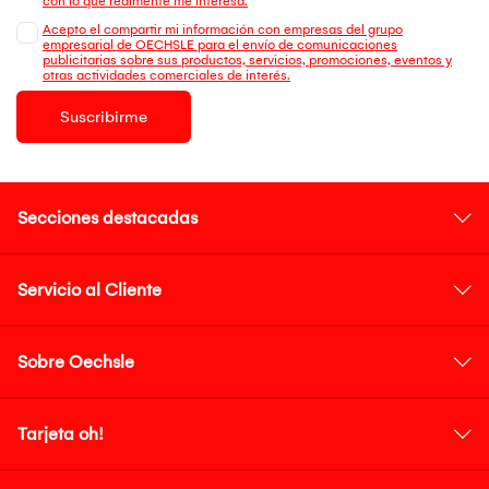
con lo que realmente me interesa.
Acepto el compartir mi información con empresas del grupo
empresarial de OECHSLE para el envío de comunicaciones
publicitarias sobre sus productos, servicios, promociones, eventos y
otras actividades comerciales de interés.
Suscribirme
Secciones destacadas
Servicio al Cliente
Sobre Oechsle
Tarjeta oh!