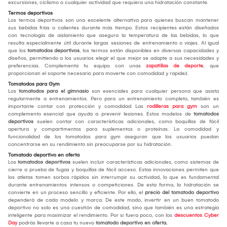
excursiones, ciclismo o cualquier actividad que requiera una hidratación constante.
Termos deportivos
Los termos deportivos son una excelente alternativa para quienes buscan mantener
sus bebidas frías o calientes durante más tiempo. Estos recipientes están diseñados
con tecnología de aislamiento que asegura la temperatura de las bebidas, lo que
resulta especialmente útil durante largas sesiones de entrenamiento o viajes. Al igual
que los
tomatodos deportivos
, los termos están disponibles en diversas capacidades y
diseños, permitiendo a los usuarios elegir el que mejor se adapte a sus necesidades y
preferencias. Complementa tu equipo con unas
zapatillas de deporte
, que
proporcionan el soporte necesario para moverte con comodidad y rapidez.
Tomatodos para Gym
Los
tomatodos para el gimnasio
son esenciales para cualquier persona que asista
regularmente a entrenamientos. Pero para un entrenamiento completo, también es
importante contar con protección y comodidad. Las
rodilleras para gym
son un
complemento esencial que ayuda a prevenir lesiones. Estos modelos de
tomatodos
deportivos
suelen contar con características adicionales, como boquillas de fácil
apertura y compartimentos para suplementos o proteínas. La comodidad y
funcionalidad de los tomatodos para gym aseguran que los usuarios puedan
concentrarse en su rendimiento sin preocuparse por su hidratación.
Tomatodo deportivo en oferta
Los
tomatodos deportivos
suelen incluir características adicionales, como sistemas de
cierre a prueba de fugas y boquillas de fácil acceso. Estas innovaciones permiten que
los atletas tomen sorbos rápidos sin interrumpir su actividad, lo que es fundamental
durante entrenamientos intensos o competiciones. De esta forma, la hidratación se
convierte en un proceso sencillo y eficiente. Por ello, el
precio del tomatodo deportiv
o
dependerá de cada modelo y marca. De este modo, invertir en un buen tomatodo
deportivo no solo es una cuestión de comodidad, sino que también es una estrategia
inteligente para maximizar el rendimiento. Por si fuera poco, con los
descuentos Cyber
Day
podrás llevarte a casa tu nuevo
tomatodo deportivo en oferta.