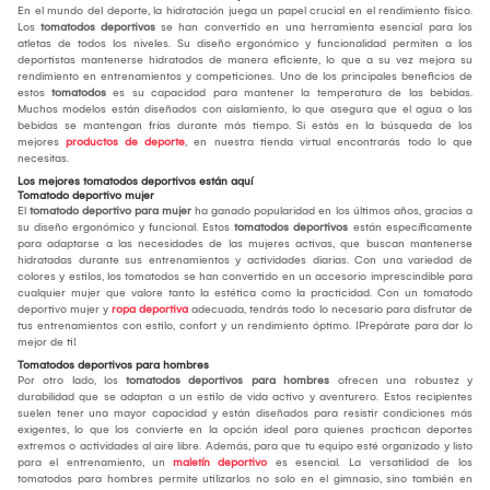
En el mundo del deporte, la hidratación juega un papel crucial en el rendimiento físico.
Los
tomatodos deportivos
se han convertido en una herramienta esencial para los
atletas de todos los niveles. Su diseño ergonómico y funcionalidad permiten a los
deportistas mantenerse hidratados de manera eficiente, lo que a su vez mejora su
rendimiento en entrenamientos y competiciones. Uno de los principales beneficios de
estos
tomatodos
es su capacidad para mantener la temperatura de las bebidas.
Muchos modelos están diseñados con aislamiento, lo que asegura que el agua o las
bebidas se mantengan frías durante más tiempo. Si estás en la búsqueda de los
mejores
productos de deporte
, en nuestra tienda virtual encontrarás todo lo que
necesitas.
Los mejores tomatodos deportivos están aquí
Tomatodo deportivo mujer
El
tomatodo deportivo para mujer
ha ganado popularidad en los últimos años, gracias a
su diseño ergonómico y funcional. Estos
tomatodos deportivos
están específicamente
para adaptarse a las necesidades de las mujeres activas, que buscan mantenerse
hidratadas durante sus entrenamientos y actividades diarias. Con una variedad de
colores y estilos, los tomatodos se han convertido en un accesorio imprescindible para
cualquier mujer que valore tanto la estética como la practicidad. Con un tomatodo
deportivo mujer y
ropa deportiva
adecuada, tendrás todo lo necesario para disfrutar de
tus entrenamientos con estilo, confort y un rendimiento óptimo. ¡Prepárate para dar lo
mejor de ti!
Tomatodos deportivos para hombres
Por otro lado, los
tomatodos deportivos para hombres
ofrecen una robustez y
durabilidad que se adaptan a un estilo de vida activo y aventurero. Estos recipientes
suelen tener una mayor capacidad y están diseñados para resistir condiciones más
exigentes, lo que los convierte en la opción ideal para quienes practican deportes
extremos o actividades al aire libre. Además, para que tu equipo esté organizado y listo
para el entrenamiento, un
maletín deportivo
es esencial. La versatilidad de los
tomatodos para hombres permite utilizarlos no solo en el gimnasio, sino también en