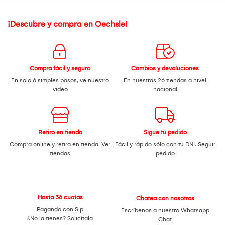
¡Descubre y compra en Oechsle!
Compra fácil y seguro
Cambios y devoluciones
En solo 6 simples pasos,
ve nuestro
En nuestras 26 tiendas a nivel
video
nacional
Retiro en tienda
Sigue tu pedido
Compra online y retira en tienda.
Ver
Fácil y rápido sólo con tu DNI.
Seguir
tiendas
pedido
Hasta 36 cuotas
Chatea con nosotros
Pagando con Sip
Escríbenos a nuestro
Whatsapp
¿No la tienes?
Solicítala
Chat