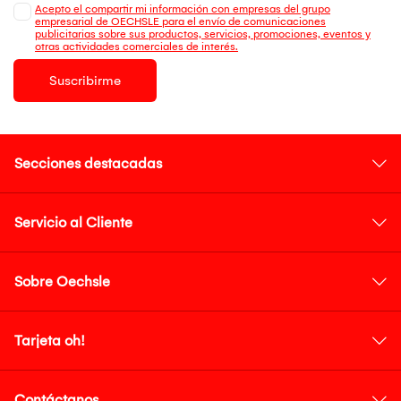
Acepto el compartir mi información con empresas del grupo
empresarial de OECHSLE para el envío de comunicaciones
publicitarias sobre sus productos, servicios, promociones, eventos y
otras actividades comerciales de interés.
Suscribirme
Secciones destacadas
Servicio al Cliente
Sobre Oechsle
Tarjeta oh!
Contáctanos