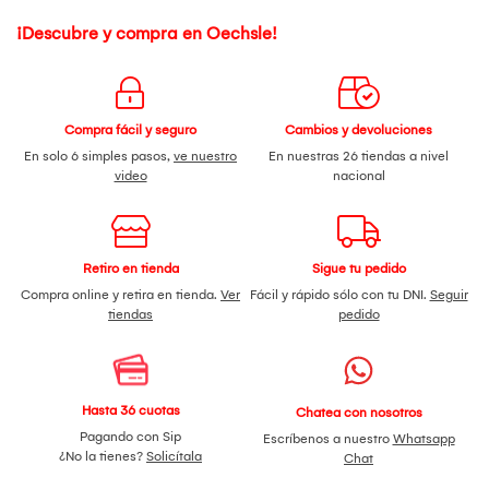
¡Descubre y compra en Oechsle!
Compra fácil y seguro
Cambios y devoluciones
En solo 6 simples pasos,
ve nuestro
En nuestras 26 tiendas a nivel
video
nacional
Retiro en tienda
Sigue tu pedido
Compra online y retira en tienda.
Ver
Fácil y rápido sólo con tu DNI.
Seguir
tiendas
pedido
Hasta 36 cuotas
Chatea con nosotros
Pagando con Sip
Escríbenos a nuestro
Whatsapp
¿No la tienes?
Solicítala
Chat