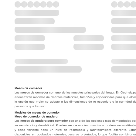
Mesas de comedor
Las
mesas de comedor
son uno de los muebles principales del hogar. En Oechsle.p
encontrarás modelos de distintos materiales, tamaños y capacidades para que elija
la opción que mejor se adapte a las dimensiones de tu espacio y a la cantidad d
personas que la usan.
Modelos de mesas de comedor
Mesa de comedor de madera
Las
mesas de madera para comedor
son una de las opciones más demandadas po
su resistencia y durabilidad. Pueden ser de madera maciza o madera reconstituida
y cada variante tiene un nivel de resistencia y mantenimiento diferente. Está
disponibles en acabados naturales, oscuros o pintados, lo que facilita combinarla