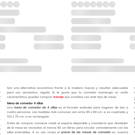
Son una alternativa económica frente a la madera maciza y resultan adecuadas
e
para uso doméstico regular. Si te gusta que tu comedor mantenga un estilo
s
característico, puedes comprar
menaje
que combine con este tipo de mesa.
e
Mesa de comedor 4 sillas
Una
mesa de comedor de 4 sillas
es el formato estándar para hogares de dos a
cuatro personas. Las medidas más comunes van entre 80 x 80 cm, si es cuadrada, y
120 x 70 cm, si es rectangular.
r
Antes de comprar, conviene medir el espacio disponible y considerar que alrededor
,
de la mesa se necesitan al menos 80 cm libres para circular cómodamente con las
n
sillas extendidas. A su vez, revisa el
precio de las mesas de comedor
en nuestra
s