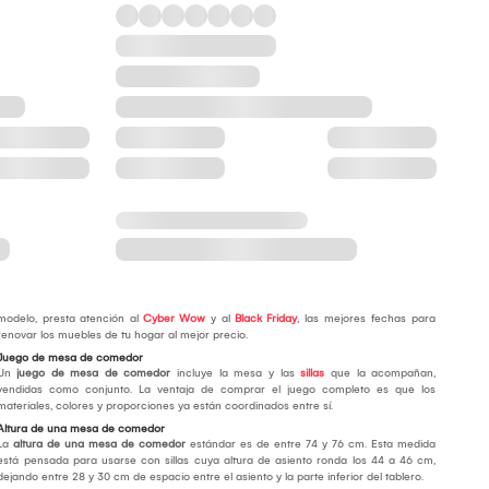
modelo, presta atención al
Cyber Wow
y al
Black Friday
, las mejores fechas para
renovar los muebles de tu hogar al mejor precio.
Juego de mesa de comedor
Un
juego de mesa de comedor
incluye la mesa y las
sillas
que la acompañan,
vendidas como conjunto. La ventaja de comprar el juego completo es que los
materiales, colores y proporciones ya están coordinados entre sí.
Altura de una mesa de comedor
La
altura de una mesa de comedor
estándar es de entre 74 y 76 cm. Esta medida
está pensada para usarse con sillas cuya altura de asiento ronda los 44 a 46 cm,
dejando entre 28 y 30 cm de espacio entre el asiento y la parte inferior del tablero.