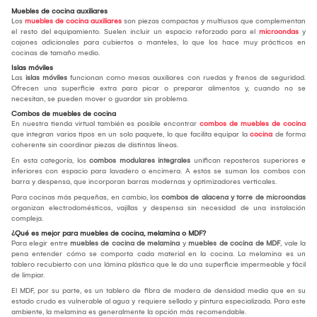
Muebles de cocina auxiliares
Los
muebles de cocina auxiliares
son piezas compactas y multiusos que complementan
el resto del equipamiento. Suelen incluir un espacio reforzado para el
microondas
y
cajones adicionales para cubiertos o manteles, lo que los hace muy prácticos en
cocinas de tamaño medio.
Islas móviles
Las
islas móviles
funcionan como mesas auxiliares con ruedas y frenos de seguridad.
Ofrecen una superficie extra para picar o preparar alimentos y, cuando no se
necesitan, se pueden mover o guardar sin problema.
Combos de muebles de cocina
En nuestra tienda virtual también es posible encontrar
combos de muebles de cocina
que integran varios tipos en un solo paquete, lo que facilita equipar la
cocina
de forma
coherente sin coordinar piezas de distintas líneas.
En esta categoría, los
combos modulares integrales
unifican reposteros superiores e
inferiores con espacio para lavadero o encimera. A estos se suman los combos con
barra y despensa, que incorporan barras modernas y optimizadores verticales.
Para cocinas más pequeñas, en cambio, los
combos de alacena y torre de microondas
organizan electrodomésticos, vajillas y despensa sin necesidad de una instalación
compleja.
¿Qué es mejor para muebles de cocina, melamina o MDF?
Para elegir entre
muebles de cocina de melamina
y
muebles de cocina de MDF
, vale la
pena entender cómo se comporta cada material en la cocina. La melamina es un
tablero recubierto con una lámina plástica que le da una superficie impermeable y fácil
de limpiar.
El MDF, por su parte, es un tablero de fibra de madera de densidad media que en su
estado crudo es vulnerable al agua y requiere sellado y pintura especializada. Para este
ambiente, la melamina es generalmente la opción más recomendable.