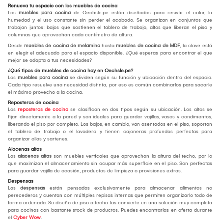
Renueva tu espacio con los muebles de cocina
Los
muebles para cocina
de Oechsle.pe están diseñados para resistir el calor, la
humedad y el uso constante sin perder el acabado. Se organizan en conjuntos que
trabajan juntos: bajos que sostienen el tablero de trabajo, altos que liberan el piso y
columnas que aprovechan cada centímetro de altura.
Desde
muebles de cocina de melamina
hasta
muebles de cocina de MDF
, la clave está
en elegir el adecuado para el espacio disponible. ¿Qué esperas para encontrar el que
mejor se adapta a tus necesidades?
¿Qué tipos de muebles de cocina hay en Oechsle.pe?
Los
muebles para cocina
se dividen según su función y ubicación dentro del espacio.
Cada tipo resuelve una necesidad distinta, por eso es común combinarlos para sacarle
el máximo provecho a la cocina.
Reposteros de cocina
Los
reposteros de cocina
se clasifican en dos tipos según su ubicación. Los altos se
fijan directamente a la pared y son ideales para guardar vajillas, vasos y condimentos,
liberando el piso por completo. Los bajos, en cambio, van asentados en el piso, soportan
el tablero de trabajo o el lavadero y tienen cajoneras profundas perfectas para
organizar ollas y sartenes.
Alacenas altas
Las
alacenas altas
son muebles verticales que aprovechan la altura del techo, por lo
que maximizan el almacenamiento sin ocupar más superficie en el piso. Son perfectas
para guardar vajilla de ocasión, productos de limpieza o provisiones extras.
Despensas
Las
despensas
están pensadas exclusivamente para almacenar alimentos no
perecederos y cuentan con múltiples repisas internas que permiten organizarlo todo de
forma ordenada. Su diseño de piso a techo las convierte en una solución muy completa
para cocinas con bastante stock de productos. Puedes encontrarlas en oferta durante
el
Cyber Wow
.