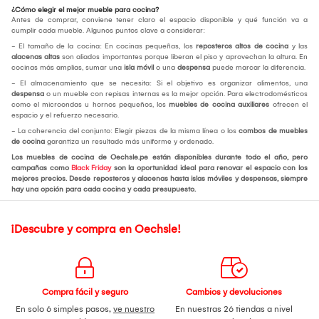
¿Cómo elegir el mejor mueble para cocina?
Antes de comprar, conviene tener claro el espacio disponible y qué función va a
cumplir cada mueble. Algunos puntos clave a considerar:
- El tamaño de la cocina: En cocinas pequeñas, los
reposteros altos de cocina
y las
alacenas altas
son aliados importantes porque liberan el piso y aprovechan la altura. En
cocinas más amplias, sumar una
isla móvil
o una
despensa
puede marcar la diferencia.
- El almacenamiento que se necesita: Si el objetivo es organizar alimentos, una
despensa
o un mueble con repisas internas es la mejor opción. Para electrodomésticos
como el microondas u hornos pequeños, los
muebles de cocina auxiliares
ofrecen el
espacio y el refuerzo necesario.
- La coherencia del conjunto: Elegir piezas de la misma línea o los
combos de muebles
de cocina
garantiza un resultado más uniforme y ordenado.
Los muebles de cocina de Oechsle.pe están disponibles durante todo el año, pero
campañas como
Black Friday
son la oportunidad ideal para renovar el espacio con los
mejores precios. Desde reposteros y alacenas hasta islas móviles y despensas, siempre
hay una opción para cada cocina y cada presupuesto.
¡Descubre y compra en Oechsle!
Compra fácil y seguro
Cambios y devoluciones
En solo 6 simples pasos,
ve nuestro
En nuestras 26 tiendas a nivel