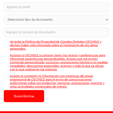
He leído la Política de Privacidad de Canales Digitales OECHSLE y
declaro haber sido informado sobre el tratamiento de mis datos
personales.
Autorizo a OECHSLE a conocer mejor mis gustos y preferencias para
ofrecerme experiencias personalizadas. Acepto que me envien
contenido personalizado, exclusivo, promociones hechas a mi medida,
novedades, descuentos especiales, eventos y todo lo que se alinee
con lo que realmente me interesa.
Acepto el compartir mi información con empresas del grupo
empresarial de OECHSLE para el envío de comunicaciones
publicitarias sobre sus productos, servicios, promociones, eventos y
otras actividades comerciales de interés.
Suscribirme