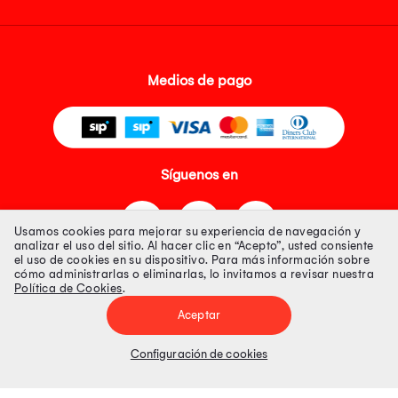
Medios de pago
Síguenos en
Usamos cookies para mejorar su experiencia de navegación y
analizar el uso del sitio. Al hacer clic en “Acepto”, usted consiente
el uso de cookies en su dispositivo. Para más información sobre
cómo administrarlas o eliminarlas, lo invitamos a revisar nuestra
Política de Cookies
.
Tienda 100% Segura
Aceptar
Tiendas Peruanas S.A. R.U.C. Nº 20493020618. Todos los derechos
reservados. Av. Aviación 2405 Piso 3, San Borja
Configuración de cookies
Precios disponibles solo en www.oechsle.pe. Precios online publicados
pueden incluir descuento adicional. Precios sujetos a variaciones sin
previo aviso. Productos sujetos a disponibilidad de stock
El Oficial de Protección de Datos Personales de Tiendas Peruanas S.A.