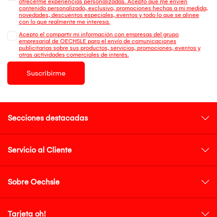
ofrecerme experiencias personalizadas. Acepto que me envien
contenido personalizado, exclusivo, promociones hechas a mi medida,
novedades, descuentos especiales, eventos y todo lo que se alinee
con lo que realmente me interesa.
Acepto el compartir mi información con empresas del grupo
empresarial de OECHSLE para el envío de comunicaciones
publicitarias sobre sus productos, servicios, promociones, eventos y
otras actividades comerciales de interés.
Suscribirme
Secciones destacadas
Servicio al Cliente
Sobre Oechsle
Tarjeta oh!