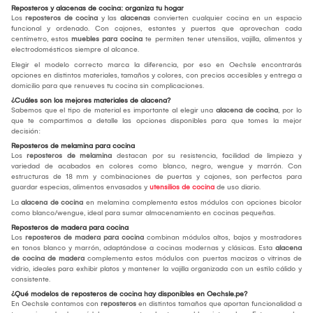
Reposteros y alacenas de cocina: organiza tu hogar
Los
reposteros de cocina
y las
alacenas
convierten cualquier cocina en un espacio
funcional y ordenado. Con cajones, estantes y puertas que aprovechan cada
centímetro, estos
muebles para cocina
te permiten tener utensilios, vajilla, alimentos y
electrodomésticos siempre al alcance.
Elegir el modelo correcto marca la diferencia, por eso en Oechsle encontrarás
opciones en distintos materiales, tamaños y colores, con precios accesibles y entrega a
domicilio para que renueves tu cocina sin complicaciones.
¿Cuáles son los mejores materiales de alacena?
Sabemos que el tipo de material es importante al elegir una
alacena de cocina
, por lo
que te compartimos a detalle las opciones disponibles para que tomes la mejor
decisión:
Reposteros de melamina para cocina
Los
reposteros de melamina
destacan por su resistencia, facilidad de limpieza y
variedad de acabados en colores como blanco, negro, wengue y marrón. Con
estructuras de 18 mm y combinaciones de puertas y cajones, son perfectos para
guardar especias, alimentos envasados y
utensilios de cocina
de uso diario.
La
alacena de cocina
en melamina complementa estos módulos con opciones bicolor
como blanco/wengue, ideal para sumar almacenamiento en cocinas pequeñas.
Reposteros de madera para cocina
Los
reposteros de madera para cocina
combinan módulos altos, bajos y mostradores
en tonos blanco y marrón, adaptándose a cocinas modernas y clásicas. Esta
alacena
de cocina de madera
complementa estos módulos con puertas macizas o vitrinas de
vidrio, ideales para exhibir platos y mantener la vajilla organizada con un estilo cálido y
consistente.
¿Qué modelos de reposteros de cocina hay disponibles en Oechsle.pe?
En Oechsle contamos con
reposteros
en distintos tamaños que aportan funcionalidad a