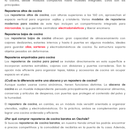
tu cocina, desde módulos compactos hasta muebles integrales. Estos son los
principales:
Reposteros altos de cocina
Los
reposteros altos de cocina
, con alturas superiores a los 160 cm, aprovechan el
espacio vertical para organizar vajillas y cristalería. Varios
modelos de reposteros
modernos para cocina
de este tipo incluyen un compartimento integrado para
microondas
, lo que permite centralizar
electrodomésticos
y liberar encimera.
Reposteros bajos de cocina
Los
reposteros bajos de cocina
ofrecen gran capacidad de almacenamiento con
cajones deslizantes, estantes internos y hasta 6 puertas en algunos modelos, ideales
para guardar
ollas
,
sartenes
y electrodomésticos de cocina. Su estructura soporta
objetos pesados sin deformarse.
Reposteros empotrados para cocina
Los
reposteros de cocina para pared
se instalan directamente en esta superficie e
incorporan estantes extraíbles, cajones con divisiones y puertas correderas. Son la
opción más eficiente para organizar tapas, tablas y accesorios de cocina sin ocupar
espacio en el piso.
¿Cuál es la diferencia entre una alacena y un repostero de cocina?
Aunque suelen usarse como sinónimos, tienen funciones distintas. La
alacena de
cocina
es un mueble independiente pensado principalmente para almacenar alimentos,
conservas y artículos de despensa, con puertas que protegen el contenido del polvo y
la humedad.
El
repostero de cocina
, en cambio, es un módulo más versátil orientado a organizar
utensilios, vajillas y electrodomésticos. En la práctica, ambos se complementan para
lograr una cocina ordenada y eficiente.
¿Por qué comprar reposteros de cocina baratos en Oechsle?
Si buscas
reposteros de cocina baratos
, en nuestra tienda virtual los podrás encontrar
a precios competitivos y la comodidad de recibirlos en la puerta de tu casa. Además,