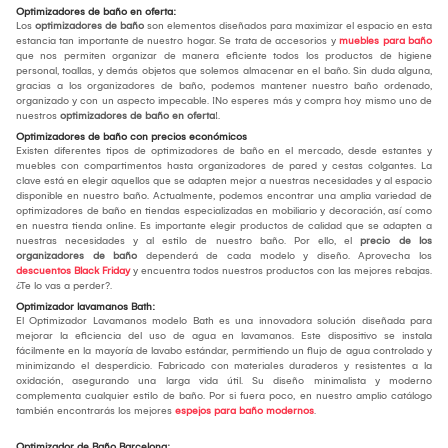
Optimizadores de baño en oferta:
Los
optimizadores de baño
son elementos diseñados para maximizar el espacio en esta
estancia tan importante de nuestro hogar. Se trata de accesorios y
muebles para baño
que nos permiten organizar de manera eficiente todos los productos de higiene
personal, toallas, y demás objetos que solemos almacenar en el baño. Sin duda alguna,
gracias a los organizadores de baño, podemos mantener nuestro baño ordenado,
organizado y con un aspecto impecable. ¡No esperes más y compra hoy mismo uno de
nuestros
optimizadores de baño en oferta
!.
Optimizadores de baño con precios económicos
Existen diferentes tipos de optimizadores de baño en el mercado, desde estantes y
muebles con compartimentos hasta organizadores de pared y cestas colgantes. La
clave está en elegir aquellos que se adapten mejor a nuestras necesidades y al espacio
disponible en nuestro baño. Actualmente, podemos encontrar una amplia variedad de
optimizadores de baño en tiendas especializadas en mobiliario y decoración, así como
en nuestra tienda online. Es importante elegir productos de calidad que se adapten a
nuestras necesidades y al estilo de nuestro baño. Por ello, el
precio de los
organizadores de baño
dependerá de cada modelo y diseño. Aprovecha los
descuentos Black Friday
y encuentra todos nuestros productos con las mejores rebajas.
¿Te lo vas a perder?.
Optimizador lavamanos Bath:
El Optimizador Lavamanos modelo Bath es una innovadora solución diseñada para
mejorar la eficiencia del uso de agua en lavamanos. Este dispositivo se instala
fácilmente en la mayoría de lavabo estándar, permitiendo un flujo de agua controlado y
minimizando el desperdicio. Fabricado con materiales duraderos y resistentes a la
oxidación, asegurando una larga vida útil. Su diseño minimalista y moderno
complementa cualquier estilo de baño. Por si fuera poco, en nuestro amplio catálogo
también encontrarás los mejores
espejos para baño modernos
.
Optimizador de Baño Barcelona: