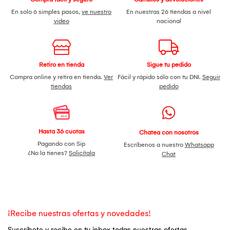
En solo 6 simples pasos,
ve nuestro
En nuestras 26 tiendas a nivel
video
nacional
Retiro en tienda
Sigue tu pedido
Compra online y retira en tienda.
Ver
Fácil y rápido sólo con tu DNI.
Seguir
tiendas
pedido
Hasta 36 cuotas
Chatea con nosotros
Pagando con Sip
Escríbenos a nuestro
Whatsapp
¿No la tienes?
Solicítala
Chat
¡Recibe nuestras ofertas y novedades!
Suscríbete y recibe en tu inbox todas nuestras ofertas