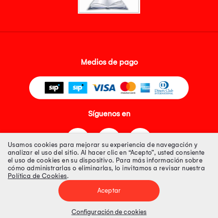
Medios de pago
Síguenos en
Usamos cookies para mejorar su experiencia de navegación y
analizar el uso del sitio. Al hacer clic en “Acepto”, usted consiente
el uso de cookies en su dispositivo. Para más información sobre
cómo administrarlas o eliminarlas, lo invitamos a revisar nuestra
Política de Cookies
.
Tienda 100% Segura
Aceptar
Tiendas Peruanas S.A. R.U.C. Nº 20493020618. Todos los derechos
reservados. Av. Aviación 2405 Piso 3, San Borja
Configuración de cookies
Precios disponibles solo en www.oechsle.pe. Precios online publicados