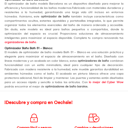
El optimizador de baño modelo Barcelona es un dispositivo diseñado para mejorar la
eficiencia y funcionalidad de los baños modernos.Fabricado con materiales duraderos y
resistentes a la humedad, garantizando una larga vida útil incluso en entornos
húmedos. Asimismo, este
optimizador de baño
también incluye características como
compartimentos ocultos, estantes ajustables y portatoallas integrados, lo que permite
organizar todos los elementos esenciales del baño de manera ordenada y accesible.
Sin duda, este modelo es ideal para baños pequeños o compartidos, donde la
optimización del espacio es crucial. Proporciona soluciones de almacenamiento
inteligentes para maximizar el espacio disponible. Completa tu compra renovando tus
organizadores de baño
.
Optimizador Baño Bath 51 - Blanco:
El modelo de optimizador de baño modelo Bath 51 - Blanco es una solución práctica y
elegante para maximizar el espacio de almacenamiento en el baño. Diseñado con
líneas modernas y un acabado en color blanco, estos
optimizadores de baño
combinan
funcionalidad con un estilo minimalista, ideal para cualquier tipo de decoración.
Fabricado con madera resistente a la humedad, este mueble garantiza durabilidad en
ambientes húmedos como el baño. El acabado en pintura blanca ofrece una capa
protectora adicional, fácil de limpiar y mantener. Las puertas y estantes están diseñados
para un acceso rápido y sencillo a todos los artículos. Con
lo mejor del Cyber Wow
podrás encontrar el mejor de
optimizadores de baño baratos.
¡Descubre y compra en Oechsle!
Compra fácil y seguro
Cambios y devoluciones