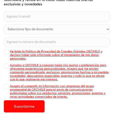
exclusivas y novedades
He leído la Política de Privacidad de Canales Digitales OECHSLE y
declaro haber sido informado sobre el tratamiento de mis datos
personales.
Autorizo a OECHSLE a conocer mejor mis gustos y preferencias para
ofrecerme experiencias personalizadas. Acepto que me envien
contenido personalizado, exclusivo, promociones hechas a mi medida,
novedades, descuentos especiales, eventos y todo lo que se alinee
con lo que realmente me interesa.
Acepto el compartir mi información con empresas del grupo
empresarial de OECHSLE para el envío de comunicaciones
publicitarias sobre sus productos, servicios, promociones, eventos y
otras actividades comerciales de interés.
Suscribirme