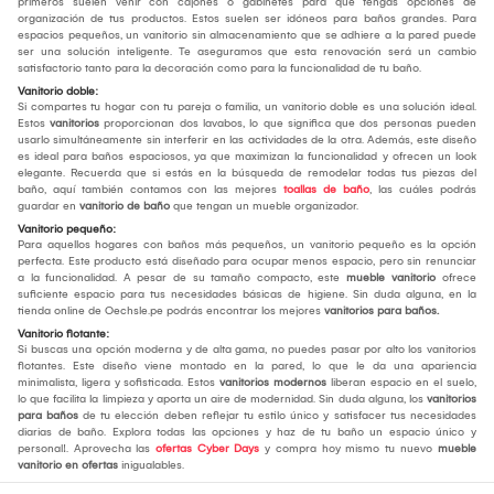
primeros suelen venir con cajones o gabinetes para que tengas opciones de
organización de tus productos. Estos suelen ser idóneos para baños grandes. Para
espacios pequeños, un vanitorio sin almacenamiento que se adhiere a la pared puede
ser una solución inteligente. Te aseguramos que esta renovación será un cambio
satisfactorio tanto para la decoración como para la funcionalidad de tu baño.
Vanitorio doble:
Si compartes tu hogar con tu pareja o familia, un vanitorio doble es una solución ideal.
Estos
vanitorios
proporcionan dos lavabos, lo que significa que dos personas pueden
usarlo simultáneamente sin interferir en las actividades de la otra. Además, este diseño
es ideal para baños espaciosos, ya que maximizan la funcionalidad y ofrecen un look
elegante. Recuerda que si estás en la búsqueda de remodelar todas tus piezas del
baño, aquí también contamos con las mejores
toallas de baño
, las cuáles podrás
guardar en
vanitorio de baño
que tengan un mueble organizador.
Vanitorio pequeño:
Para aquellos hogares con baños más pequeños, un vanitorio pequeño es la opción
perfecta. Este producto está diseñado para ocupar menos espacio, pero sin renunciar
a la funcionalidad. A pesar de su tamaño compacto, este
mueble vanitorio
ofrece
suficiente espacio para tus necesidades básicas de higiene. Sin duda alguna, en la
tienda online de Oechsle.pe podrás encontrar los mejores
vanitorios para baños.
Vanitorio flotante:
Si buscas una opción moderna y de alta gama, no puedes pasar por alto los vanitorios
flotantes. Este diseño viene montado en la pared, lo que le da una apariencia
minimalista, ligera y sofisticada. Estos
vanitorios modernos
liberan espacio en el suelo,
lo que facilita la limpieza y aporta un aire de modernidad. Sin duda alguna, los
vanitorios
para baños
de tu elección deben reflejar tu estilo único y satisfacer tus necesidades
diarias de baño. Explora todas las opciones y haz de tu baño un espacio único y
personal!. Aprovecha las
ofertas Cyber Days
y compra hoy mismo tu nuevo
mueble
vanitorio en ofertas
inigualables.