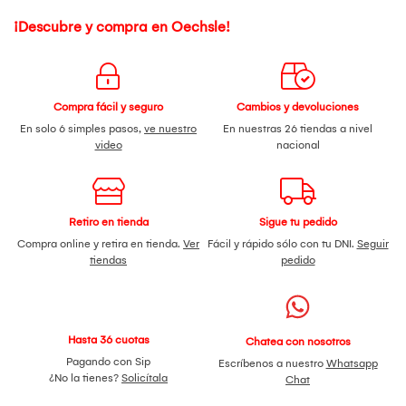
¡Descubre y compra en Oechsle!
Compra fácil y seguro
Cambios y devoluciones
En solo 6 simples pasos,
ve nuestro
En nuestras 26 tiendas a nivel
video
nacional
Retiro en tienda
Sigue tu pedido
Compra online y retira en tienda.
Ver
Fácil y rápido sólo con tu DNI.
Seguir
tiendas
pedido
Hasta 36 cuotas
Chatea con nosotros
Pagando con Sip
Escríbenos a nuestro
Whatsapp
¿No la tienes?
Solicítala
Chat