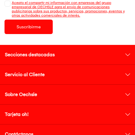
Acepto el compartir mi información con empresas del grupo
empresarial de OECHSLE para el envío de comunicaciones
publicitarias sobre sus productos, servicios, promociones, eventos y
otras actividades comerciales de interés.
Suscribirme
Secciones destacadas
Servicio al Cliente
Sobre Oechsle
Tarjeta oh!
Contáctanos