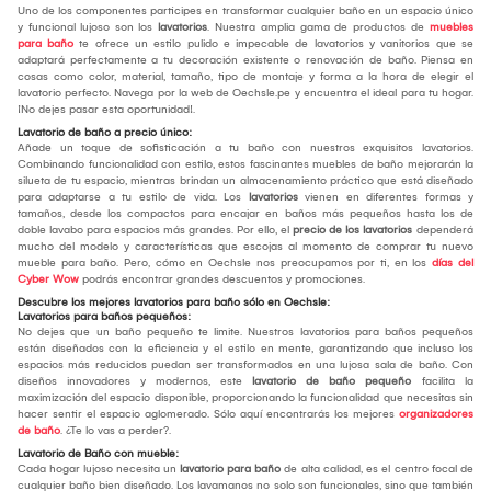
Uno de los componentes participes en transformar cualquier baño en un espacio único
y funcional lujoso son los
lavatorios
. Nuestra amplia gama de productos de
muebles
para baño
te ofrece un estilo pulido e impecable de lavatorios y vanitorios que se
adaptará perfectamente a tu decoración existente o renovación de baño. Piensa en
cosas como color, material, tamaño, tipo de montaje y forma a la hora de elegir el
lavatorio perfecto. Navega por la web de Oechsle.pe y encuentra el ideal para tu hogar.
¡No dejes pasar esta oportunidad!.
Lavatorio de baño a precio único:
Añade un toque de sofisticación a tu baño con nuestros exquisitos lavatorios.
Combinando funcionalidad con estilo, estos fascinantes muebles de baño mejorarán la
silueta de tu espacio, mientras brindan un almacenamiento práctico que está diseñado
para adaptarse a tu estilo de vida. Los
lavatorios
vienen en diferentes formas y
tamaños, desde los compactos para encajar en baños más pequeños hasta los de
doble lavabo para espacios más grandes. Por ello, el
precio de los lavatorios
dependerá
mucho del modelo y características que escojas al momento de comprar tu nuevo
mueble para baño. Pero, cómo en Oechsle nos preocupamos por ti, en los
días del
Cyber Wow
podrás encontrar grandes descuentos y promociones.
Descubre los mejores lavatorios para baño sólo en Oechsle:
Lavatorios para baños pequeños:
No dejes que un baño pequeño te limite. Nuestros lavatorios para baños pequeños
están diseñados con la eficiencia y el estilo en mente, garantizando que incluso los
espacios más reducidos puedan ser transformados en una lujosa sala de baño. Con
diseños innovadores y modernos, este
lavatorio de baño pequeño
facilita la
maximización del espacio disponible, proporcionando la funcionalidad que necesitas sin
hacer sentir el espacio aglomerado. Sólo aquí encontrarás los mejores
organizadores
de baño
. ¿Te lo vas a perder?.
Lavatorio de Baño con mueble:
Cada hogar lujoso necesita un
lavatorio para baño
de alta calidad, es el centro focal de
cualquier baño bien diseñado. Los lavamanos no solo son funcionales, sino que también