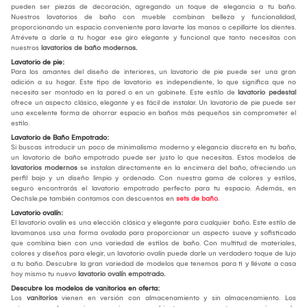
pueden ser piezas de decoración, agregando un toque de elegancia a tu baño.
Nuestros lavatorios de baño con mueble combinan belleza y funcionalidad,
proporcionando un espacio conveniente para lavarte las manos o cepillarte los dientes.
Atrévete a darle a tu hogar ese giro elegante y funcional que tanto necesitas con
nuestros
lavatorios de baño modernos.
Lavatorio de pie:
Para los amantes del diseño de interiores, un lavatorio de pie puede ser una gran
adición a su hogar. Este tipo de lavatorio es independiente, lo que significa que no
necesita ser montado en la pared o en un gabinete. Este estilo de
lavatorio pedestal
ofrece un aspecto clásico, elegante y es fácil de instalar. Un lavatorio de pie puede ser
una excelente forma de ahorrar espacio en baños más pequeños sin comprometer el
estilo.
Lavatorio de Baño Empotrado:
Si buscas introducir un poco de minimalismo moderno y elegancia discreta en tu baño,
un lavatorio de baño empotrado puede ser justo lo que necesitas. Estos modelos de
lavatorios modernos
se instalan directamente en la encimera del baño, ofreciendo un
perfil bajo y un diseño limpio y ordenado. Con nuestra gama de colores y estilos,
seguro encontrarás el lavatorio empotrado perfecto para tu espacio. Además, en
Oechsle.pe también contamos con descuentos en
sets de baño
.
Lavatorio ovalín:
El lavatorio ovalín es una elección clásica y elegante para cualquier baño. Este estilo de
lavamanos usa una forma ovalada para proporcionar un aspecto suave y sofisticado
que combina bien con una variedad de estilos de baño. Con multitud de materiales,
colores y diseños para elegir, un lavatorio ovalín puede darle un verdadero toque de lujo
a tu baño. Descubre la gran variedad de modelos que tenemos para ti y llévate a casa
hoy mismo tu nuevo
lavatorio ovalín empotrado.
Descubre los modelos de vanitorios en oferta:
Los
vanitorios
vienen en versión con almacenamiento y sin almacenamiento. Los