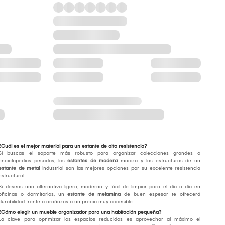
¿Cuál es el mejor material para un estante de alta resistencia?
Si buscas el soporte más robusto para organizar colecciones grandes o
enciclopedias pesadas, los
estantes de madera
maciza y las estructuras de un
estante de metal
industrial son las mejores opciones por su excelente resistencia
estructural.
Si deseas una alternativa ligera, moderna y fácil de limpiar para el día a día en
oficinas o dormitorios, un
estante de melamina
de buen espesor te ofrecerá
durabilidad frente a arañazos a un precio muy accesible.
¿Cómo elegir un mueble organizador para una habitación pequeña?
La clave para optimizar los espacios reducidos es aprovechar al máximo el