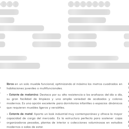
libros
en un solo mueble funcional, optimizando al máximo los metros cuadrados en
a
habitaciones juveniles o multifuncionales.
,
- Estante de melamina
: Destaca por su alta resistencia a los arañazos del día a día,
su gran facilidad de limpieza y una amplia variedad de acabados y colores
s
modernos. Es una opción excelente para dormitorios infantiles o espacios dinámicos
a
que requieren muebles ligeros y versátiles.
- Estante de metal
: Aporta un look industrial muy contemporáneo y ofrece la mayor
l
capacidad de carga del mercado. Es la estructura perfecta para sostener cajas
s
organizadoras pesadas, plantas de interior o colecciones voluminosas en estudios
modernos o salas de estar.