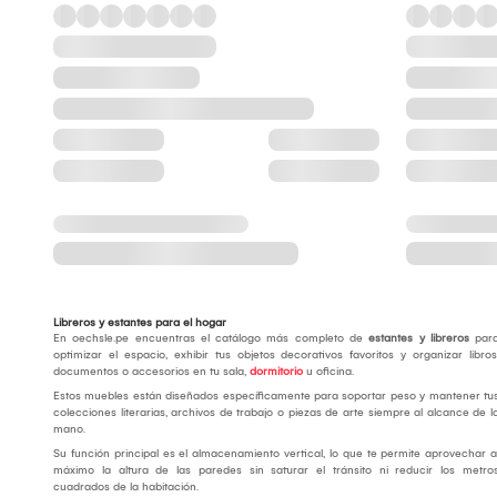
Libreros y estantes para el hogar
En oechsle.pe encuentras el catálogo más completo de
estantes y libreros
par
optimizar el espacio, exhibir tus objetos decorativos favoritos y organizar libros
documentos o accesorios en tu sala,
dormitorio
u oficina.
Estos muebles están diseñados específicamente para soportar peso y mantener tu
colecciones literarias, archivos de trabajo o piezas de arte siempre al alcance de l
mano.
Su función principal es el almacenamiento vertical, lo que te permite aprovechar a
máximo la altura de las paredes sin saturar el tránsito ni reducir los metro
cuadrados de la habitación.