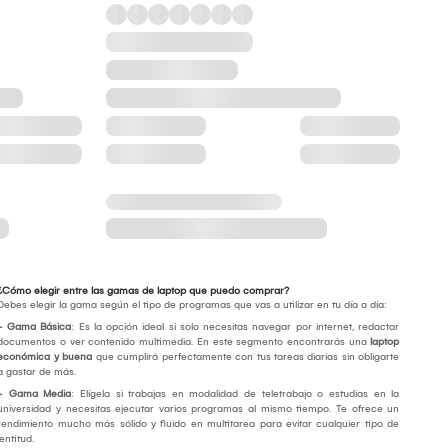
¿Cómo elegir entre las gamas de laptop que puedo comprar?
Debes elegir la gama según el tipo de programas que vas a utilizar en tu día a día:
- Gama Básica
: Es la opción ideal si solo necesitas navegar por internet, redactar
documentos o ver contenido multimedia. En este segmento encontrarás una
laptop
económica y buena
que cumplirá perfectamente con tus tareas diarias sin obligarte
a gastar de más.
- Gama Media
: Elígela si trabajas en modalidad de teletrabajo o estudias en la
universidad y necesitas ejecutar varios programas al mismo tiempo. Te ofrece un
rendimiento mucho más sólido y fluido en multitarea para evitar cualquier tipo de
lentitud.