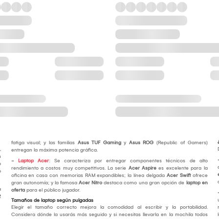
fatiga visual; y las familias
Asus TUF Gaming
y
Asus ROG
(Republic of Gamers)
,
entregan la máxima potencia gráfica.
n
-
Laptop Acer
: Se caracteriza por entregar componentes técnicos de alto
o
rendimiento a costos muy competitivos. La serie
Acer Aspire
es excelente para la
o
oficina en casa con memorias RAM expandibles; la línea delgada
Acer Swift
ofrece
gran autonomía; y la famosa
Acer Nitro
destaca como una gran opción de
laptop en
a
oferta
para el público jugador.
2
Tamaños de laptop según pulgadas
Elegir el tamaño correcto mejora la comodidad al escribir y la portabilidad.
Considera dónde la usarás más seguido y si necesitas llevarla en la mochila todos