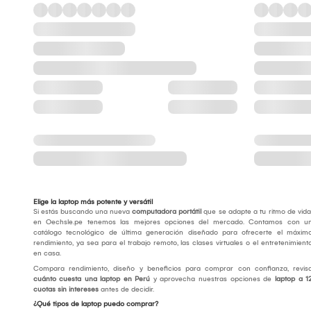
Elige la laptop más potente y versátil
Si estás buscando una nueva
computadora portátil
que se adapte a tu ritmo de vida
en Oechsle.pe tenemos las mejores opciones del mercado. Contamos con u
catálogo tecnológico de última generación diseñado para ofrecerte el máxim
rendimiento, ya sea para el trabajo remoto, las clases virtuales o el entretenimient
en casa.
Compara rendimiento, diseño y beneficios para comprar con confianza, revis
cuánto cuesta una laptop en Perú
y aprovecha nuestras opciones de
laptop a 1
cuotas sin intereses
antes de decidir.
¿Qué tipos de laptop puedo comprar?