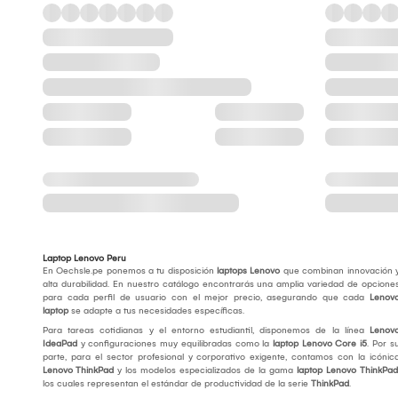
Laptop Lenovo Peru
En Oechsle.pe ponemos a tu disposición
laptops Lenovo
que combinan innovación 
alta durabilidad. En nuestro catálogo encontrarás una amplia variedad de opcione
para cada perfil de usuario con el mejor precio, asegurando que cada
Lenov
laptop
se adapte a tus necesidades específicas.
Para tareas cotidianas y el entorno estudiantil, disponemos de la línea
Lenov
IdeaPad
y configuraciones muy equilibradas como la
laptop Lenovo Core i5
. Por s
parte, para el sector profesional y corporativo exigente, contamos con la icónic
Lenovo ThinkPad
y los modelos especializados de la gama
laptop Lenovo ThinkPad
los cuales representan el estándar de productividad de la serie
ThinkPad
.