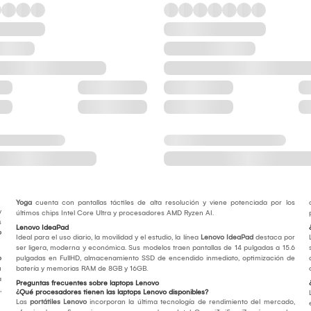
Yoga
cuenta con pantallas táctiles de alta resolución y viene potenciada por los
y
últimos chips Intel Core Ultra y procesadores AMD Ryzen AI.
s
Lenovo IdeaPad
o
Ideal para el uso diario, la movilidad y el estudio, la línea
Lenovo IdeaPad
destaca por
ser ligera, moderna y económica. Sus modelos traen pantallas de 14 pulgadas a 15.6
o
pulgadas en FullHD, almacenamiento SSD de encendido inmediato, optimización de
u
batería y memorias RAM de 8GB y 16GB.
a
Preguntas frecuentes sobre laptops Lenovo
,
¿Qué procesadores tienen las laptops Lenovo disponibles?
Las
portátiles Lenovo
incorporan la última tecnología de rendimiento del mercado,