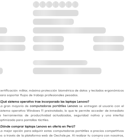
certificación militar, máxima protección biométrica de datos y teclados ergonómicos
para soportar flujos de trabajo profesionales pesados.
¿Qué sistema operativo trae incorporado las laptops Lenovo?
La gran mayoría de
computadoras portátiles Lenovo
se entregan al usuario con el
sistema operativo Windows 11 preinstalado, lo que te permite acceder de inmediato
a herramientas de productividad actualizadas, seguridad nativa y una interfaz
optimizada para pantallas táctiles.
¿Dónde comprar laptops Lenovo en oferta en Perú?
La mejor opción para adquirir estas computadoras portátiles a precios competitivos
es a través de la plataforma web de Oechsle.pe. Al realizar tu compra con nosotros,