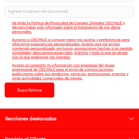
He leído la Política de Privacidad de Canales Digitales OECHSLE y
declaro haber sido informado sobre el tratamiento de mis datos
personales.
Autorizo a OECHSLE a conocer mejor mis gustos y preferencias para
ofrecerme experiencias personalizadas. Acepto que me envien
contenido personalizado, exclusivo, promociones hechas a mi medida,
novedades, descuentos especiales, eventos y todo lo que se alinee
con lo que realmente me interesa.
Acepto el compartir mi información con empresas del grupo
empresarial de OECHSLE para el envío de comunicaciones
publicitarias sobre sus productos, servicios, promociones, eventos y
otras actividades comerciales de interés.
Suscribirme
Secciones destacadas