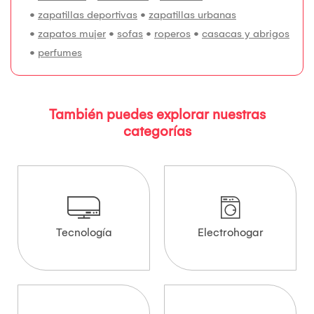
•
zapatillas deportivas
•
zapatillas urbanas
•
zapatos mujer
•
sofas
•
roperos
•
casacas y abrigos
•
perfumes
También puedes explorar nuestras
categorías
Tecnología
Electrohogar