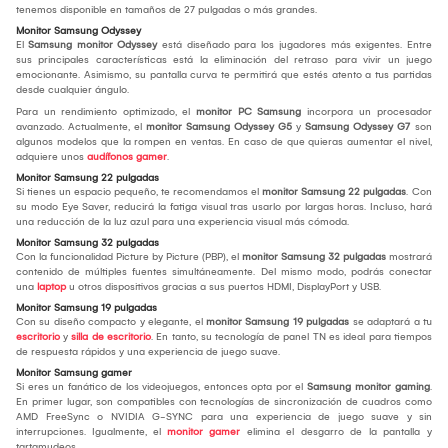
tenemos disponible en tamaños de 27 pulgadas o más grandes.
Monitor Samsung Odyssey
El
Samsung monitor Odyssey
está diseñado para los jugadores más exigentes. Entre
sus principales características está la eliminación del retraso para vivir un juego
emocionante. Asimismo, su pantalla curva te permitirá que estés atento a tus partidas
desde cualquier ángulo.
Para un rendimiento optimizado, el
monitor PC Samsung
incorpora un procesador
avanzado. Actualmente, el
monitor Samsung Odyssey G5
y
Samsung Odyssey G7
son
algunos modelos que la rompen en ventas. En caso de que quieras aumentar el nivel,
adquiere unos
audífonos gamer
.
Monitor Samsung 22 pulgadas
Si tienes un espacio pequeño, te recomendamos el
monitor Samsung 22 pulgadas
. Con
su modo Eye Saver, reducirá la fatiga visual tras usarlo por largas horas. Incluso, hará
una reducción de la luz azul para una experiencia visual más cómoda.
Monitor Samsung 32 pulgadas
Con la funcionalidad Picture by Picture (PBP), el
monitor Samsung 32 pulgadas
mostrará
contenido de múltiples fuentes simultáneamente. Del mismo modo, podrás conectar
una
laptop
u otros dispositivos gracias a sus puertos HDMI, DisplayPort y USB.
Monitor Samsung 19 pulgadas
Con su diseño compacto y elegante, el
monitor Samsung 19 pulgadas
se adaptará a tu
escritorio
y
silla de escritorio
. En tanto, su tecnología de panel TN es ideal para tiempos
de respuesta rápidos y una experiencia de juego suave.
Monitor Samsung gamer
Si eres un fanático de los videojuegos, entonces opta por el
Samsung monitor gaming
.
En primer lugar, son compatibles con tecnologías de sincronización de cuadros como
AMD FreeSync o NVIDIA G-SYNC para una experiencia de juego suave y sin
interrupciones. Igualmente, el
monitor gamer
elimina el desgarro de la pantalla y
tartamudeos.