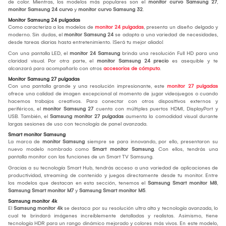
de color. Mientras, los modelos más populares son el
monitor curvo Samsung 27
,
monitor Samsung 24 curvo
y
monitor curvo Samsung 32
.
Monitor Samsung 24 pulgadas
Como caracteriza a los modelos de
monitor 24 pulgadas
, presenta un diseño delgado y
moderno. Sin dudas, el
monitor Samsung 24
se adapta a una variedad de necesidades,
desde tareas diarias hasta entretenimiento. ¡Será tu mejor aliado!
Con una pantalla LED, el
monitor 24 Samsung
brinda una resolución Full HD para una
claridad visual. Por otra parte, el
monitor Samsung 24 precio
es asequible y te
alcanzará para acompañarlo con otros
accesorios de cómputo
.
Monitor Samsung 27 pulgadas
Con una pantalla grande y una resolución impresionante, este
monitor 27 pulgadas
ofrece una calidad de imagen excepcional al momento de jugar videojuegos o cuando
hacemos trabajos creativos. Para conectar con otros dispositivos externos y
periféricos, el
monitor Samsung 27
cuenta con múltiples puertos HDMI, DisplayPort y
USB. También, el
Samsung monitor 27 pulgadas
aumenta la comodidad visual durante
largas sesiones de uso con tecnología de panel avanzada.
Smart monitor Samsung
La marca de
monitor Samsung
siempre se para innovando, por ello, presentaron su
nuevo modelo nombrado como
Smart monitor Samsung
. Con ellos, tendrás una
pantalla monitor con las funciones de un Smart TV Samsung.
Gracias a su tecnología Smart Hub, tendrás acceso a una variedad de aplicaciones de
productividad, streaming de contenido y juegos directamente desde tu monitor. Entre
los modelos que destacan en esta sección, tenemos el
Samsung Smart monitor M8
,
Samsung Smart monitor M7
y
Samsung Smart monitor M5
.
Samsung monitor 4k
El
Samsung monitor 4k
se destaca por su resolución ultra alta y tecnología avanzada, lo
cual te brindará imágenes increíblemente detalladas y realistas. Asimismo, tiene
tecnología HDR para un rango dinámico mejorado y colores más vivos. En este modelo,