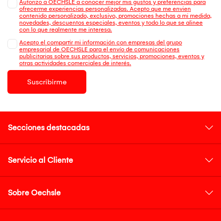
Autorizo a OECHSLE a conocer mejor mis gustos y preferencias para
ofrecerme experiencias personalizadas. Acepto que me envien
contenido personalizado, exclusivo, promociones hechas a mi medida,
novedades, descuentos especiales, eventos y todo lo que se alinee
con lo que realmente me interesa.
Acepto el compartir mi información con empresas del grupo
empresarial de OECHSLE para el envío de comunicaciones
publicitarias sobre sus productos, servicios, promociones, eventos y
otras actividades comerciales de interés.
Suscribirme
Secciones destacadas
Servicio al Cliente
Sobre Oechsle