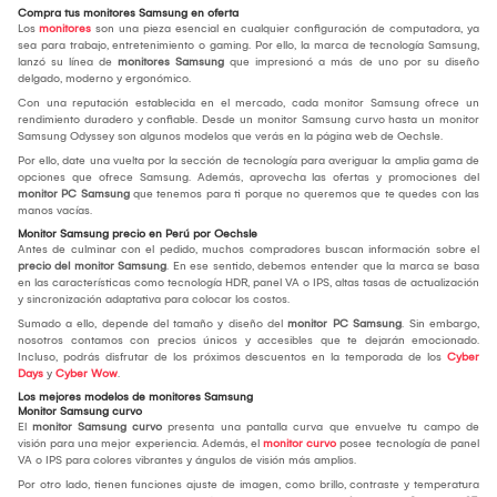
Compra tus monitores Samsung en oferta
Los
monitores
son una pieza esencial en cualquier configuración de computadora, ya
sea para trabajo, entretenimiento o gaming. Por ello, la marca de tecnología Samsung,
lanzó su línea de
monitores Samsung
que impresionó a más de uno por su diseño
delgado, moderno y ergonómico.
Con una reputación establecida en el mercado, cada monitor Samsung ofrece un
rendimiento duradero y confiable. Desde un monitor Samsung curvo hasta un monitor
Samsung Odyssey son algunos modelos que verás en la página web de Oechsle.
Por ello, date una vuelta por la sección de tecnología para averiguar la amplia gama de
opciones que ofrece Samsung. Además, aprovecha las ofertas y promociones del
monitor PC Samsung
que tenemos para ti porque no queremos que te quedes con las
manos vacías.
Monitor Samsung precio en Perú por Oechsle
Antes de culminar con el pedido, muchos compradores buscan información sobre el
precio del monitor Samsung
. En ese sentido, debemos entender que la marca se basa
en las características como tecnología HDR, panel VA o IPS, altas tasas de actualización
y sincronización adaptativa para colocar los costos.
Sumado a ello, depende del tamaño y diseño del
monitor PC Samsung
. Sin embargo,
nosotros contamos con precios únicos y accesibles que te dejarán emocionado.
Incluso, podrás disfrutar de los próximos descuentos en la temporada de los
Cyber
Days
y
Cyber Wow
.
Los mejores modelos de monitores Samsung
Monitor Samsung curvo
El
monitor Samsung curvo
presenta una pantalla curva que envuelve tu campo de
visión para una mejor experiencia. Además, el
monitor curvo
posee tecnología de panel
VA o IPS para colores vibrantes y ángulos de visión más amplios.
Por otro lado, tienen funciones ajuste de imagen, como brillo, contraste y temperatura