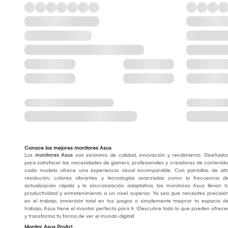
Conoce los mejores monitores Asus
Los
monitores Asus
son sinónimo de calidad, innovación y rendimiento. Diseñado
para satisfacer las necesidades de gamers, profesionales y creadores de contenido
cada modelo ofrece una experiencia visual incomparable. Con pantallas de alt
resolución, colores vibrantes y tecnologías avanzadas como la frecuencia d
actualización rápida y la sincronización adaptativa, los monitores Asus llevan t
productividad y entretenimiento a un nivel superior. Ya sea que necesites precisió
en el trabajo, inmersión total en tus juegos o simplemente mejorar tu espacio d
trabajo, Asus tiene el monitor perfecto para ti. ¡Descubre todo lo que pueden ofrece
y transforma tu forma de ver el mundo digital!
Monitor Asus ProArt