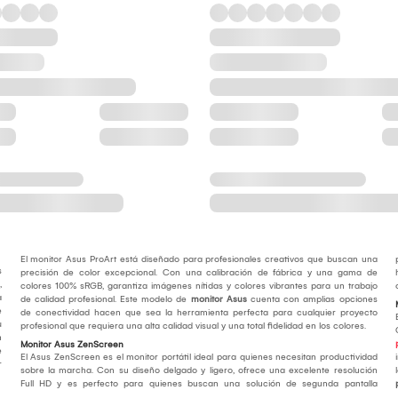
El monitor Asus ProArt está diseñado para profesionales creativos que buscan una
s
precisión de color excepcional. Con una calibración de fábrica y una gama de
,
colores 100% sRGB, garantiza imágenes nítidas y colores vibrantes para un trabajo
a
de calidad profesional. Este modelo de
monitor Asus
cuenta con amplias opciones
e
de conectividad hacen que sea la herramienta perfecta para cualquier proyecto
u
profesional que requiera una alta calidad visual y una total fidelidad en los colores.
n
Monitor Asus ZenScreen
e
El Asus ZenScreen es el monitor portátil ideal para quienes necesitan productividad
r
sobre la marcha. Con su diseño delgado y ligero, ofrece una excelente resolución
Full HD y es perfecto para quienes buscan una solución de segunda pantalla