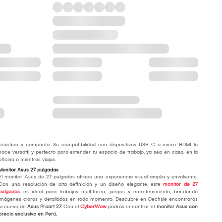
práctica y compacta. Su compatibilidad con dispositivos USB-C o micro-HDMI lo
hace versátil y perfecto para extender tu espacio de trabajo, ya sea en casa, en la
oficina o mientras viajas.
Monitor Asus 27 pulgadas
El monitor Asus de 27 pulgadas ofrece una experiencia visual amplia y envolvente.
Con una resolución de alta definición y un diseño elegante, este
monitor de 27
pulgadas
es ideal para trabajos multitarea, juegos y entretenimiento, brindando
imágenes claras y detalladas en todo momento. Descubre en Oechsle encontrarás
lo nuevo de
Asus Proart 27.
Con el
CyberWow
podrás encontrar el
monitor Asus con
precio exclusivo en Perú.