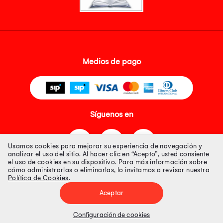
Medios de pago
Síguenos en
Usamos cookies para mejorar su experiencia de navegación y
analizar el uso del sitio. Al hacer clic en “Acepto”, usted consiente
el uso de cookies en su dispositivo. Para más información sobre
cómo administrarlas o eliminarlas, lo invitamos a revisar nuestra
Política de Cookies
.
Tienda 100% Segura
Aceptar
Tiendas Peruanas S.A. R.U.C. Nº 20493020618. Todos los derechos
reservados. Av. Aviación 2405 Piso 3, San Borja
Configuración de cookies
Precios disponibles solo en www.oechsle.pe. Precios online publicados