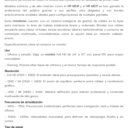
Modelos icónicos y de alta rotación como el
HP M24f
y el
HP M27f
se han ganado la
preferencia del público gracias a sus perfiles ultra delgados y sus bordes
prácticamente invisibles, ideales para configuraciones de múltiples pantallas.
Estos
monitores
cuentan con un sistema inteligente de gestión de cables en la base
para mantener tu área de trabajo totalmente limpia y ordenada. Brindan una nitidez
excelente para clases virtuales, tareas escolares, labores administrativas y consumo de
contenidos multimedia, consolidándose como la opción ideal en relación calidad-
precio.
Especificaciones clave al comprar un monitor
Uso
- Oficina y estudio: Elige un
monitor
Full HD de 24" a 27" con panel IPS para mayor
comodidad.
- Gaming: Prioriza altas tasas de refresco y el menor tiempo de respuesta posible.
Resolución
- Full HD (1920 × 1080): El estándar ideal para presupuestos ajustados y tareas diarias.
- QHD / 2K (2560 × 1440): El punto de equilibrio perfecto entre nitidez y rendimiento
gráfico.
- UHD / 4K (3840 × 2160): Máxima definición para edición profesional y contenido
multimedia de alta gama.
Frecuencia de actualización
- 60Hz - 75Hz: Frecuencias tradicionales, perfectas para navegación web y trabajo de
oficina.
- 144Hz - 240Hz: Velocidades avanzadas para disfrutar de videojuegos fluidos y sin
cortes.
Tipo de panel