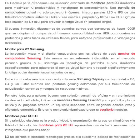
En Oechsle.pe te ofrecemos una selección avanzada de
monitores para PC
diseñados
para maximizar tu productividad y transformar tu entretenimiento. Una
pantalla de
computadora
actual no solo proyecta imágenes; integra paneles LED e IPS de alta
fidelidad cromática, sistemas Flicker-Free contra el parpadeo y filtros Low Blue Light de
baja emisión de luz azul para prevenir la fatiga visual en jornadas largas.
Si buscas inmersión, disponemos de pantallas curvas con curvaturas de hasta 1000R
que se adaptan al campo visual humano, compatibilidad con HDR para contrastes
profundos y altas tasas de refresco fluidas para entornos profesionales o videojuegos
avanzados.
Monitor para PC Samsung
La innovación visual y el diseño vanguardista son los pilares de cada
monitor de
computadora Samsung
. Esta marca es un referente indiscutible en el mercado
peruano gracias a su liderazgo en tecnología de pantallas curvas, diseñadas
específicamente para adaptarse al campo visual humano y reducir significativamente
la fatiga ocular durante largas jornadas de uso.
Entre los modelos más icónicos destaca la serie
Samsung Odyssey
con los modelos G3,
G4 y G5. Estos cuentan con pantallas gaming aclamadas por sus frecuencias de
actualización extremas y tiempos de respuesta mínimos.
Por otro lado, para quienes buscan una solución versátil de oficina y entretenimiento
sin descuidar el bolsillo, la línea de
monitores Samsung Essential
y sus pantallas planas
de 24 y 27 pulgadas ofrecen un equilibrio impecable entre elegancia, colores vivos y
eficiencia energética. Esta es la tecnología visual exacta que tu
escritorio
necesita.
Monitores para PC LG
Si tu prioridad absoluta es la productividad, la organización de tareas en simultáneo y la
fidelidad del color, los
monitores para PC LG
representan una de las inversiones más
inteligentes que puedes hacer.
LG
ha liderado el mercado tecnológico gracias a la excelente calidad de fabricación de