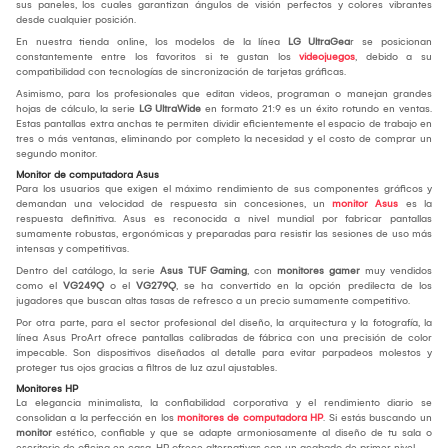
sus paneles, los cuales garantizan ángulos de visión perfectos y colores vibrantes
desde cualquier posición.
En nuestra tienda online, los modelos de la línea
LG UltraGea
r se posicionan
constantemente entre los favoritos si te gustan los
videojuegos
, debido a su
compatibilidad con tecnologías de sincronización de tarjetas gráficas.
Asimismo, para los profesionales que editan videos, programan o manejan grandes
hojas de cálculo, la serie
LG UltraWide
en formato 21:9 es un éxito rotundo en ventas.
Estas pantallas extra anchas te permiten dividir eficientemente el espacio de trabajo en
tres o más ventanas, eliminando por completo la necesidad y el costo de comprar un
segundo monitor.
Monitor de computadora Asus
Para los usuarios que exigen el máximo rendimiento de sus componentes gráficos y
demandan una velocidad de respuesta sin concesiones, un
monitor Asus
es la
respuesta definitiva. Asus es reconocida a nivel mundial por fabricar pantallas
sumamente robustas, ergonómicas y preparadas para resistir las sesiones de uso más
intensas y competitivas.
Dentro del catálogo, la serie
Asus TUF Gaming
, con
monitores gamer
muy vendidos
como el
VG249Q
o el
VG279Q
, se ha convertido en la opción predilecta de los
jugadores que buscan altas tasas de refresco a un precio sumamente competitivo.
Por otra parte, para el sector profesional del diseño, la arquitectura y la fotografía, la
línea Asus ProArt ofrece pantallas calibradas de fábrica con una precisión de color
impecable. Son dispositivos diseñados al detalle para evitar parpadeos molestos y
proteger tus ojos gracias a filtros de luz azul ajustables.
Monitores HP
La elegancia minimalista, la confiabilidad corporativa y el rendimiento diario se
consolidan a la perfección en los
monitores de computadora HP
. Si estás buscando un
monitor
estético, confiable y que se adapte armoniosamente al diseño de tu sala o
escritorio de oficina en casa, HP ofrece alternativas con un acabado de primer nivel.