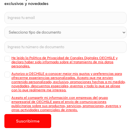
exclusivas y novedades
He leído la Política de Privacidad de Canales Digitales OECHSLE y
declaro haber sido informado sobre el tratamiento de mis datos
personales.
Autorizo a OECHSLE a conocer mejor mis gustos y preferencias para
ofrecerme experiencias personalizadas. Acepto que me envien
contenido personalizado, exclusivo, promociones hechas a mi medida,
novedades, descuentos especiales, eventos y todo lo que se alinee
con lo que realmente me interesa.
Acepto el compartir mi información con empresas del grupo
empresarial de OECHSLE para el envío de comunicaciones
publicitarias sobre sus productos, servicios, promociones, eventos y
otras actividades comerciales de interés.
Suscribirme