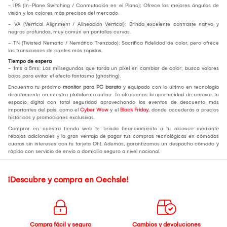
- IPS (In-Plane Switching / Conmutación en el Plano): Ofrece los mejores ángulos de
visión y los colores más precisos del mercado.
- VA (Vertical Alignment / Alineación Vertical): Brinda excelente contraste nativo y
negros profundos, muy común en pantallas curvas.
- TN (Twisted Nematic / Nemático Trenzado): Sacrifica fidelidad de color, pero ofrece
las transiciones de píxeles más rápidas.
Tiempo de espera
- 1ms a 5ms: Los milisegundos que tarda un píxel en cambiar de color; busca valores
bajos para evitar el efecto fantasma (ghosting).
Encuentra tu próximo
monitor para PC barato
y equipado con lo último en tecnología
directamente en nuestra plataforma online. Te ofrecemos la oportunidad de renovar tu
espacio digital con total seguridad aprovechando los eventos de descuento más
importantes del país, como el
Cyber Wow
y el
Black Friday
, donde accederás a precios
históricos y promociones exclusivas.
Comprar en nuestra tienda web te brinda financiamiento a tu alcance mediante
rebajas adicionales y la gran ventaja de pagar tus compras tecnológicas en cómodas
cuotas sin intereses con tu tarjeta Oh!. Además, garantizamos un despacho cómodo y
rápido con servicio de envío a domicilio seguro a nivel nacional.
¡Descubre y compra en Oechsle!
Compra fácil y seguro
Cambios y devoluciones