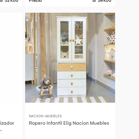
S/ 329.00
Precio
S/ 349.00
NACION-MUEBLES
izador
Ropero Infantil Elig Nacion Muebles
de