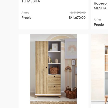
TU MESITA
Ropero I
MESITA
Antes
S/ 3,590.00
Precio
S/ 1,670.00
Antes
Precio