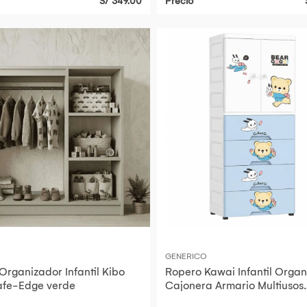
S/ 349.00
Precio
GENERICO
Organizador Infantil Kibo
Ropero Kawai Infantil Organ
afe-Edge verde
Cajonera Armario Multiusos
Habitación Bebé Niño Gran