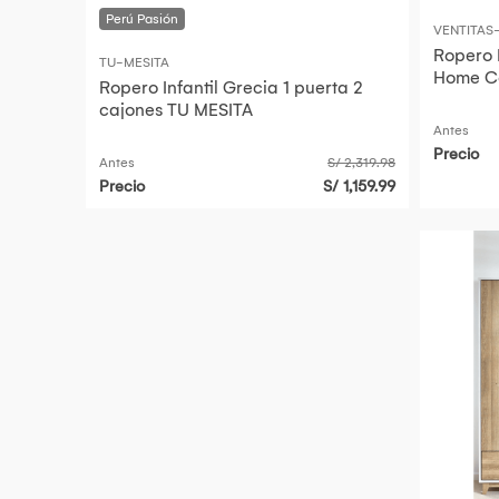
VENTITA
Ropero I
TU-MESITA
Home Co
Ropero Infantil Grecia 1 puerta 2
cajones TU MESITA
Antes
Precio
Antes
S/ 2,319.98
Precio
S/ 1,159.99