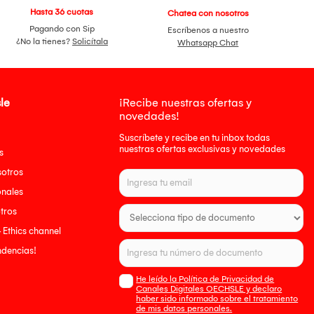
Hasta 36 cuotas
Chatea con nosotros
Pagando con Sip
Escríbenos a nuestro
¿No la tienes?
Solicítala
Whatsapp Chat
le
¡Recibe nuestras ofertas y
novedades!
Suscríbete y recibe en tu inbox todas
nuestras ofertas exclusivas y novedades
s
sotros
onales
tros
- Ethics channel
endencias!
He leído la Política de Privacidad de
Canales Digitales OECHSLE y declaro
haber sido informado sobre el tratamiento
de mis datos personales.