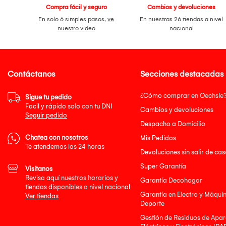
Compra fácil y seguro
Cambios y devoluciones
En solo 6 simples pasos,
ve
En nuestras 26 tiendas a nivel
nuestro video
nacional
Contáctanos
Secciones destacadas
¿Cómo comprar en Oechsle
Sigue tu pedido
Facil y rápido solo con tu DNI
Cambios y devoluciones
Seguir pedido
Despacho a Domicilio
Chatea con nosotros
Mis Pedidos
Te atendemos las 24 horas
Devoluciones sin salir de cas
Super Garantía
Visítanos
Revisa aquí nuestros horarios y
Garantía Decohogar
tiendas disponibles a nivel nacional
Garantía en Electro y Máqui
Ver tiendas
Deporte
Gestión de Residuos de Apar