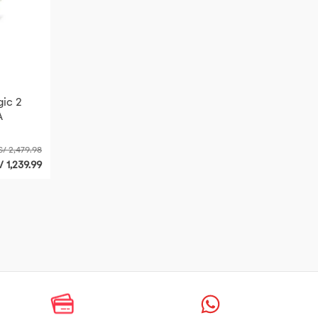
gic 2
A
S/ 2,479.98
/ 1,239.99