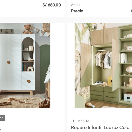
101845
S/ 680.00
Antes
Precio
TU-MESITA
Ropero Infantil Ludroz Color
A