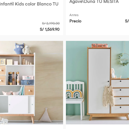
Agave\Duna TU MESITA
nfantil Kids color Blanco TU
Antes
Precio
S/
S/ 2,190.00
S/ 1,569.90