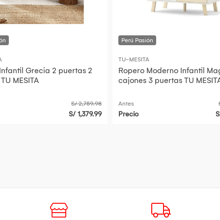
A
TU-MESITA
nfantil Grecia 2 puertas 2
Ropero Moderno Infantil Ma
 TU MESITA
cajones 3 puertas TU MESIT
S/ 2,759.98
Antes
S/ 1,379.99
Precio
S