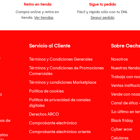
Retiro en tienda
Sigue tu pedido
Compra online y retira en
Fácil y rápido sólo con tu DNI.
tienda.
Ver tiendas
Seguir pedido
Servicio al Cliente
Sobre Oechs
?
Términos y Condiciones Generales
Nosotros
Términos y Condiciones de Promociones
Nuestras tienda
Comerciales
Trabaja con no
Términos y condiciones Marketplace
Ventas instituci
Política de cookies
a
Vende con noso
Política de privacidad de canales
Canal de ética 
digitales
¡Lo último en t
Derechos ARCO
nas de
Black friday
Comprobante electrónico
Cyber wow
Comprobante electrónico oriente
atos
Celulares