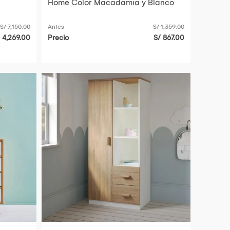
Home Color Macadamia y Blanco
S/ 7,150.00
Antes
S/ 1,359.00
 4,269.00
Precio
S/ 867.00