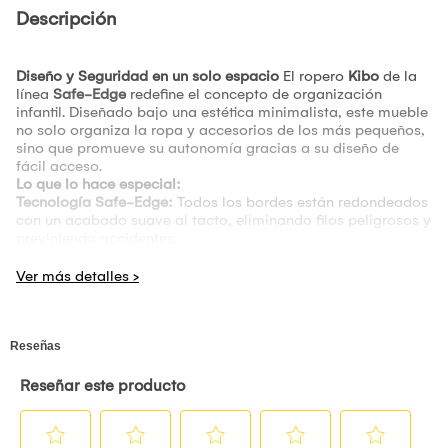
Descripción
Diseño y Seguridad en un solo espacio
El ropero
Kibo
de la
línea
Safe-Edge
redefine el concepto de organización
infantil. Diseñado bajo una estética minimalista, este mueble
no solo organiza la ropa y accesorios de los más pequeños,
sino que promueve su autonomía gracias a su diseño de
fácil acceso.
Lo que lo hace especial:
Tecnología Safe-Edge:
Todos los bordes están redondeados
con un acabado suave al tacto, eliminando filos peligrosos y
previniendo accidentes.
Estructura Funcional:
Combina una zona de colgado de alta
resistencia con estanterías laterales para cajas
organizadoras, calzado o libros.
Material Premium:
Construido en melamina de alta calidad
con acabado blanco mate, ideal para ambientes con
iluminación cálida y decoración contemporánea.
Estilo Atemporal:
Su diseño limpio permite que el mueble
crezca con el niño, adaptándose a diferentes etapas y estilos
de habitación.
Información adicional:
Producto fabricado a pedido