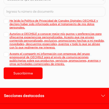
He leído la Política de Privacidad de Canales Digitales OECHSLE y
declaro haber sido informado sobre el tratamiento de mis datos
personales.
Autorizo a OECHSLE a conocer mejor mis gustos y preferencias para
ofrecerme experiencias personalizadas. Acepto que me envien
contenido personalizado, exclusivo, promociones hechas a mi medida,
novedades, descuentos especiales, eventos y todo lo que se alinee
con lo que realmente me interesa.
Acepto el compartir mi información con empresas del grupo
empresarial de OECHSLE para el envío de comunicaciones
publicitarias sobre sus productos, servicios, promociones, eventos y
otras actividades comerciales de interés.
Suscribirme
Secciones destacadas