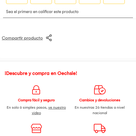
Se emite boleta o factura
No se aceptan cancelaciones después de 24 horas de
realizada la compra
Imágenes referenciales (ambientadas)
El color puede variar ligeramente según la iluminación
Compartir producto
¡Descubre y compra en Oechsle!
Compra fácil y seguro
Cambios y devoluciones
En solo 6 simples pasos,
ve nuestro
En nuestras 26 tiendas a nivel
video
nacional