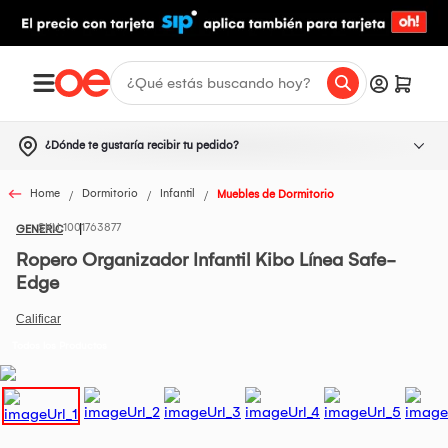
¿Dónde te gustaría recibir tu pedido?
Home
Dormitorio
Infantil
Muebles de Dormitorio
1001763877
GENERIC
Ropero Organizador Infantil Kibo Línea Safe-
Edge
Todos los Productos